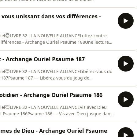
.Psaume 189 — Œuvrez pour la Lumière, tant qu’elle
Esséniens à prendre conscience de leur rôle et de leur
 vous unissant dans vos différences -
riel😇LIVRE 32 - LA NOUVELLE ALLIANCELuttez contre
 différences - Archange Ouriel Psaume 188Une lecture
hange Ouriel.Psaume 188 — Luttez contre
 différencesLa grande maladie de notre époque est
ct - Archange Ouriel Psaume 187
riel😇LIVRE 32 - LA NOUVELLE ALLIANCELibérez-vous du
me 187Psaume 187 — Libérez-vous du joug de
e — Évangile de l’Archange Ouriel.Ce psaume invite à
il coupe l’homme de l’âme, de la vie subtile et de la
uotidien - Archange Ouriel Psaume 186
riel😇LIVRE 32 - LA NOUVELLE ALLIANCEVis avec Dieu
el Psaume 186Psaume 186 — Vis avec Dieu jusque dans
de la Bible Essénienne — Évangile de l’Archange
abstraite pour vivre réellement avec Dieu dans la
mes de Dieu - Archange Ouriel Psaume