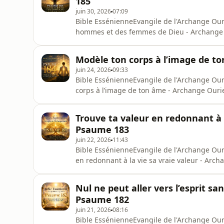
185
juin 30, 2026
07:09
Bible EssénienneEvangile de l'Archange Ou
hommes et des femmes de Dieu - Archange
hommes et des femmes de DieuUn enseignem
Ouriel, sur la mission intérieure, le service
Modèle ton corps à l’image de t
nécessité de devenir des hommes et de
juin 24, 2026
09:33
Bible EssénienneEvangile de l'Archange Ou
corps à l’image de ton âme - Archange Our
l’image de ton âme.Dans ce psaume de l’Évan
ne pas fonder sa vie sur les apparences ext
Trouve ta valeur en redonnant à l
profonde.Le corps est présenté comm
Psaume 183
juin 22, 2026
11:43
Bible EssénienneEvangile de l'Archange Our
en redonnant à la vie sa vraie valeur - Ar
de l’Archange Ouriel, l’enseignement invite à
évènements et des rencontres. Il rappelle que
Nul ne peut aller vers l’esprit s
que notre
Psaume 182
juin 21, 2026
08:16
Bible EssénienneEvangile de l'Archange Our