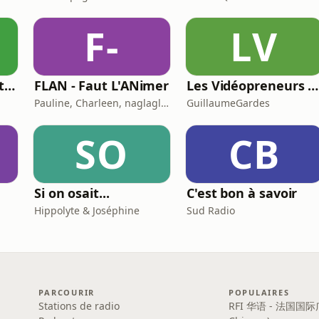
F-
LV
Lissan - L'Arabe Littéraire au Quotidien
FLAN - Faut L'ANimer
Les Vidéopreneurs - Le Podcast des vidéastes entrepreneurs.
Pauline, Charleen, naglaglasson, Élabète
GuillaumeGardes
SO
CB
Si on osait...
C'est bon à savoir
Hippolyte & Joséphine
Sud Radio
PARCOURIR
POPULAIRES
Stations de radio
RFI 华语 - 法国国际