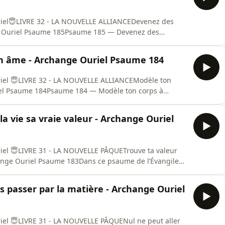
riel😇LIVRE 32 - LA NOUVELLE ALLIANCEDevenez des
 Ouriel Psaume 185Psaume 185 — Devenez des
ent de la Bible Essénienne, Évangile de l’Archange
 de Dieu, l’union des différences, le Bien commun et la
on âme - Archange Ouriel Psaume 184
riel 😇LIVRE 32 - LA NOUVELLE ALLIANCEModèle ton
iel Psaume 184Psaume 184 — Modèle ton corps à
gile de l’Archange Ouriel, la Bible Essénienne invite à
érieures, mais à retrouver l’âme comme réalité
a vie sa vraie valeur - Archange Ouriel
iel 😇LIVRE 31 - LA NOUVELLE PÂQUETrouve ta valeur
change Ouriel Psaume 183Dans ce psaume de l’Évangile
 reconnaître la valeur sacrée de la vie, des êtres, des
 tout est empli d’âme, d’intelligence et de divinité, et
ans passer par la matière - Archange Ouriel
iel 😇LIVRE 31 - LA NOUVELLE PÂQUENul ne peut aller