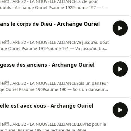
riel😇LIVRE 32 - LA NOUVELLE ALLIANCELa clé pour
subtils - Archange Ouriel Psaume 192Psaume 192 — La
 mondes subtilsUn enseignement de la Bible Essénienne
munication réelle avec les mondes subtils.Ce psaume
ans le corps de Dieu - Archange Ouriel
riel😇LIVRE 32 - LA NOUVELLE ALLIANCEVa jusqu’au bout
change Ouriel Psaume 191Psaume 191 — Va jusqu’au bout
eignement fort de la Bible Essénienne — Évangile de
idélité au mandat reçu et l’importance d’accomplir sa
agesse des anciens - Archange Ouriel
riel😇LIVRE 32 - LA NOUVELLE ALLIANCESois un danseur
ange Ouriel Psaume 190Psaume 190 — Sois un danseur
ignement profond de la Bible Essénienne — Évangile de
erser les épreuves avec sagesse, souplesse et légèreté.Ce
elle est avec vous - Archange Ouriel
riel😇LIVRE 32 - LA NOUVELLE ALLIANCEŒuvrez pour la
nge Ouriel Psaume 189Une lecture de la Bible