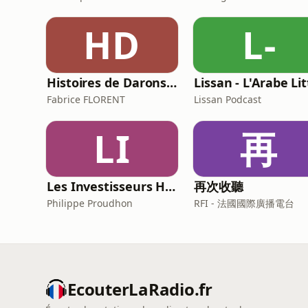
HD
L-
Histoires de Darons (des pères qui parlent de paternité)
Fabrice FLORENT
Lissan Podcast
LI
再
Les Investisseurs Heureux : le podcast sans langue de bois
再次收聽
Philippe Proudhon
RFI - 法國國際廣播電台
EcouterLaRadio.fr