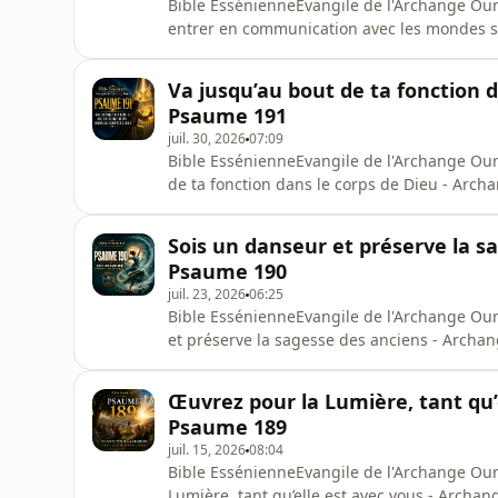
Bible EssénienneEvangile de l'Archange Ou
entrer en communication avec les mondes 
clé pour entrer en communication avec les
— Évangile de l’Archange Ouriel sur la com
Va jusqu’au bout de ta fonction d
rappelle que la relation avec
Psaume 191
juil. 30, 2026
07:09
Bible EssénienneEvangile de l'Archange Ou
de ta fonction dans le corps de Dieu - Ar
de ta fonction dans le corps de DieuUn ens
l’Archange Ouriel sur la responsabilité, la f
Sois un danseur et préserve la s
fonction jusqu’à l
Psaume 190
juil. 23, 2026
06:25
Bible EssénienneEvangile de l'Archange Ou
et préserve la sagesse des anciens - Arch
et préserve la sagesse des anciensUn ense
l’Archange Ouriel sur l’art spirituel de trav
Œuvrez pour la Lumière, tant qu’
psaume rappelle l
Psaume 189
juil. 15, 2026
08:04
Bible EssénienneEvangile de l'Archange Ou
Lumière, tant qu’elle est avec vous - Archa