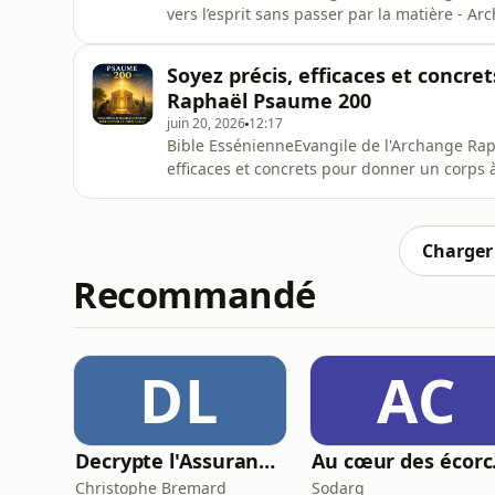
vers l’esprit sans passer par la matière - 
Psaume 182 de l’Évangile de l’Archange Ourie
l’esprit sans passer par la matière ».Ce text
Soyez précis, efficaces et concr
l’esprit sans
Raphaël Psaume 200
juin 20, 2026
12:17
Bible EssénienneEvangile de l'Archange Ra
efficaces et concrets pour donner un corps
méditative du Psaume 200 de l’Évangile de l
Soyez précis, efficaces et concrets pour donn
d’une spiritualité abstraite
Charger 
Recommandé
DL
AC
Decrypte l'Assurance : Le Podcast qui rend l'assurance (Presque) sexy
Au 
Christophe Bremard
Sodarg