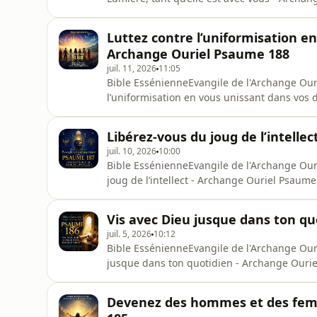
Essénienne — Évangile de l’Archange Ouriel
est avec vousL’Archange Ouriel appelle les 
Luttez contre l’uniformisation en
mission sur la terre.Il ne s’
Archange Ouriel Psaume 188
juil. 11, 2026
11:05
Bible EssénienneEvangile de l'Archange Ou
l’uniformisation en vous unissant dans vos
de la Bible Essénienne — Évangile de l’Arc
l’uniformisation en vous unissant dans vos
Libérez-vous du joug de l’intelle
l’uniformisation des mondes : tout contr
juil. 10, 2026
10:00
Bible EssénienneEvangile de l'Archange Ou
joug de l’intellect - Archange Ouriel Psau
l’intellectUne lecture de la Bible Essénienn
dépasser la domination de l’intellect lorsqu’
Vis avec Dieu jusque dans ton q
Lumière.À travers cet ense
juil. 5, 2026
10:12
Bible EssénienneEvangile de l'Archange Ou
jusque dans ton quotidien - Archange Ouri
ton quotidienUne lecture spirituelle issue 
Ouriel.Ce psaume appelle à quitter une foi 
Devenez des hommes et des fem
conscience, les choix et le quot