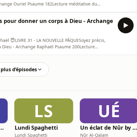
Archange Ouriel Psaume 182Lecture méditative du
l, issu de la Bible Essénienne : « Nul ne peut aller vers
e spirituel enseigne que l’homme ne peut s’élever vers
ets pour donner un corps à Dieu - Archange
phaël 😇LIVRE 31 - LA NOUVELLE PÂQUESoyez précis,
 à Dieu - Archange Raphaël Psaume 200Lecture
’Archange Raphaël, issu de la Bible Essénienne : «
er un corps à Dieu ».Ce texte spirituel invite à sortir
plus d’épisodes
LS
UÉ
cœur des écorchés
Lundi Spaghetti
Un éclat de Nûr by Nûr Al-Qala
Lundi Spaghetti
Nûr Al-Qalam