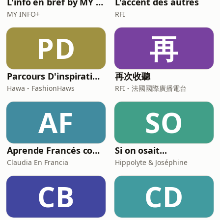
L'info en bref by MY INFO+
L'accent des autres
MY INFO+
RFI
PD
再
Parcours D'inspirations
再次收聽
Hawa - FashionHaws
RFI - 法國國際廣播電台
AF
SO
Aprende Francés con Claudia En Francia
Si on osait...
Claudia En Francia
Hippolyte & Joséphine
CB
CD