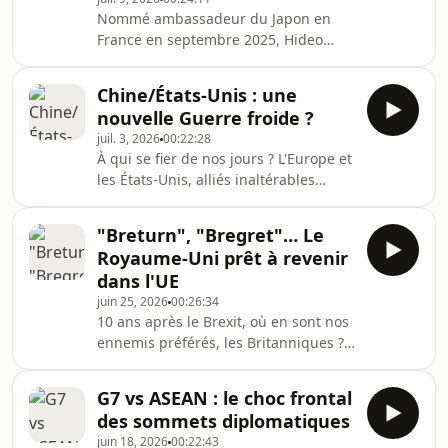
des "puissances moyennes" pour
Nommé ambassadeur du Japon en
contrer l’hégémonie des États-Unis et
France en septembre 2025, Hideo
de la Chine. Tout l’été, Annalisa
Suzuki s'est rapidement fait
Cappellini et Ma
remarquer pour son style décalé sur
Chine/États-Unis : une
les réseaux sociaux. Véritable
nouvelle Guerre froide ?
amoureux de notre pays, il poste des
juil. 3, 2026
00:22:28
photos de ses visites dans toutes les
À qui se fier de nos jours ? L'Europe et
régions, du Jura au Pays Basque en
les États-Unis, alliés inaltérables
passant par le Nord, encourage avec
depuis des décennies, semblent
ferveur l'équipe de France à la Coupe
s'éloigner chaque jour un peu plus
du Monde et se met en scène comme
"Breturn", "Bregret"… Le
loin de l'autre sous l'impulsion de
Tintin, son héros d'enfa
Royaume-Uni prêt à revenir
Donald Trump. De l'autre côté du
dans l'UE
monde, la tentation est grande de se
juin 25, 2026
00:26:34
rapprocher du géant chinois pour
10 ans après le Brexit, où en sont nos
compenser. Mais ce serait oublier que
ennemis préférés, les Britanniques ?
c'est un empire qui agit uniquement
Est-ce qu’on peut parler de "Bregret",
dans son intérêt. L'Europe cherche un
car ils regrettent leur choix ? Et est-ce
donc é
G7 vs ASEAN : le choc frontal
qu’on va vers un "Breturn", un retour
des sommets diplomatiques
de Londres dans l'Union européenne
juin 18, 2026
00:22:43
? Pendant que la question monte