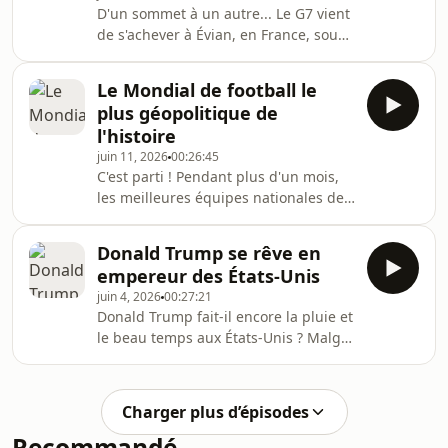
D'un sommet à un autre... Le G7 vient
outre-Manche, les Britanniques sont
de s'achever à Évian, en France, sous
toujours en proie à l'instabilité
le patronage d'Emmanuel Macron.
politique : Keir Starmer est tombé et
Soutien à l'Ukraine, accord sur l'IA et
Andy Burnham est probablement
Le Mondial de football le
même signature de l'accord de paix
plus géopolitique de
entre les États-Unis et l'Iran : la
l'histoire
présidence française du G7 a tout
juin 11, 2026
00:26:45
d'une réussite. Un bilan à nuancer
C'est parti ! Pendant plus d'un mois,
quand on regarde de prêt le contenu
les meilleures équipes nationales de
des consensus adoptés. Et en face,
football vont s'affronter pendant le
c'est Vladimir Poutine qui accueille le
Mondial 2026. Mais au-delà du
3
Donald Trump se rêve en
terrain, d’autres matchs un peu plus
empereur des États-Unis
discrets et tout aussi symboliques
juin 4, 2026
00:27:21
vont se jouer… car le football devient
Donald Trump fait-il encore la pluie et
plus que jamais un enjeu
le beau temps aux États-Unis ? Malgré
géopolitique. Comment vont se
les attaques sur sa santé mentale et
comporter les joueurs iraniens alors
sa chute dans les sondages, les
que les États-Unis, pays hôte du
primaires républicaines en vue des
Mondial, les bombardai
Charger plus d’épisodes
midterms confirment que le président
Recommandé
accroît son emprise sur le parti et