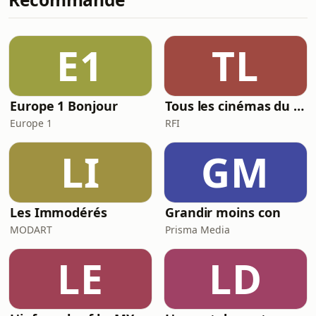
impose sa diplomatie de la loyauté. Et
tel un empereur, Donald Trump veut
ses symboles, que ce soit un billet à
E1
TL
son effigie, un arc de triomphe m
Europe 1 Bonjour
Tous les cinémas du monde
Europe 1
RFI
LI
GM
Les Immodérés
Grandir moins con
MODART
Prisma Media
LE
LD