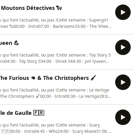
ex💿 Boutique : https://www.cameflex-
es Moutons Détectives 🐑
ui font l'actualité, ou pas !Cette semaine : Supergirl
tives 🐑00:00 - Intro07:00 - Backrooms33:00 - The Sheep
ram : https://www.instagram.com/cameflexlive/💬
Tube : https://www.youtube.com/@cameflex💿 Boutique :
Queen 💪
ui font l'actualité, ou pas !Cette semaine : Toy Story 5
ro04:30 - Toy Story 534:00 - Shrek 544:30 - Jim Queen📷
lexlive/💬 Twitter : https://x.com/CameflexLive📺
ex💿 Boutique : https://www.cameflex-
The Furious 👊 & The Christophers 🖌️
ui font l'actualité, ou pas !Cette semaine : Le Vertige
The Christophers 🖌️00:00 - Intro09:30 - Le Vertige28:00
 - The Christophers📷 Instagram :
witter : https://x.com/CameflexLive📺 YouTube :
le de Gaulle 🇫🇷
ui font l'actualité, ou pas !Cette semaine : Scary
 🇫🇷00:00 - Intro04:45 - Who24:00 - Scary Movie51:00 -