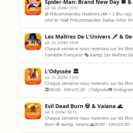
Spider-Man: Brand New Day 🕷️ & 
https://www.instagram.com/cameflexlive/💬 T
juil. 30, 2026
1:31:51
💿 Précommandez Heathers (4K + 2 Blu-ray)
uhd-br-36💿 Précommandez Zodiac Killer Proj
boutique.com/shop/zodiackiller-br-dvd-35🎟️
https://www.cameflex-boutique.com/seance
Les Maîtres De L'Univers 🗡️ & D
qui font l'actualité, ou pas !Cette sema
juil. 23, 2026
1:19:43
Chaque semaine nous revenons sur les films q
Comédie-Française 🎭 &amp; Les Maîtres De L
Française25:35 - Les Maîtres De L'Univers📷
Twitter : https://x.com/CameflexLive📺 You
L'Odyssée 🏛️
https://www.cameflex-boutiq
juil. 16, 2026
1:12:02
Chaque semaine nous revenons sur les films q
🏛️00:00 - Intro10:20 - L'Odyssée📷 Instagra
https://x.com/CameflexLive📺 YouTube : ht
https://www.cameflex-boutique.com/Avec : T
Evil Dead Burn 💀 & Vaiana 🌊
acast.com/privacy pour p
juil. 9, 2026
1:30:13
Chaque semaine nous revenons sur les films q
Burn 💀 &amp; Vaiana 🌊00:00 - Intro25:30 -
Instagram : https://www.instagram.com/camef