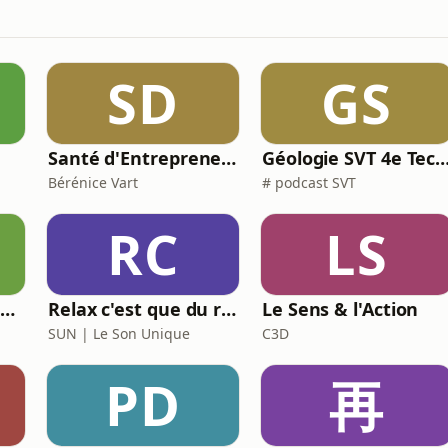
SD
GS
Santé d'Entrepreneurs
Géologie SVT 4e Tectonique des p
Bérénice Vart
# podcast SVT
RC
LS
Tennis Lounge Podcast 🇬🇧/🇫🇷: Mental Performance, Insiders Interviews, The Stories that Shape(d) the Game
Relax c'est que du rap invite...
Le Sens & l'Action
SUN | Le Son Unique
C3D
PD
再