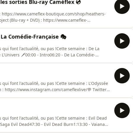
les sorties Blu-ray Caméflex 💿
witter : http
 : https://www.cameflex-boutique.com/shop/heathers-
ect (Blu-ray + DVD) : https://www.cameflex-
 Réservez votre place pour la séance de Heathers :
heathersChaque semaine nous revenons sur les films
e La Comédie-Française 🎭
ui font l'actualité, ou pas !Cette semaine : De La
'Univers 🗡️00:00 - Intro06:20 - De La Comédie-
 Instagram : https://www.instagram.com/cameflexlive/💬
Tube : https://www.youtube.com/@cameflex💿 Boutique :
ui font l'actualité, ou pas !Cette semaine : L'Odyssée
m : https://www.instagram.com/cameflexlive/💬 Twitter :
tps://www.youtube.com/@cameflex💿 Boutique :
om Grossin, Nicolas Delage Hébergé par Acast. Visitez
ui font l'actualité, ou pas !Cette semaine : Evil Dead
 Saga Evil Dead47:30 - Evil Dead Burn1:13:30 - Vaiana📷
lexlive/💬 Twitter : https://x.com/CameflexLive📺