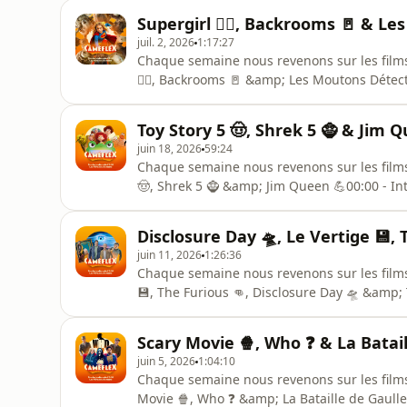
YouTube : https://www.youtube.com/@camefl
Supergirl 🦸‍♀️, Backrooms 🚪 & L
boutique.com/Avec : Tom Grossin, Nico
juil. 2, 2026
1:17:27
Chaque semaine nous revenons sur les films q
🦸‍♀️, Backrooms 🚪 &amp; Les Moutons Détec
Detectives&nbsp;51:00 - Supergirl📷 Instag
Twitter : https://x.com/CameflexLive📺 You
Toy Story 5 🤠, Shrek 5 🧌 & Jim 
https://www.cameflex-bo
juin 18, 2026
59:24
Chaque semaine nous revenons sur les films q
🤠, Shrek 5 🧌 &amp; Jim Queen 💪00:00 - Int
Instagram : https://www.instagram.com/camef
YouTube : https://www.youtube.com/@camefl
Disclosure Day 🛸, Le Vertige 💾, 
boutique.com/Avec : Tom Grossin, Ni
juin 11, 2026
1:26:36
Chaque semaine nous revenons sur les films q
💾, The Furious 👊, Disclosure Day 🛸 &amp; 
- The Furious49:00 - Disclosure Day01:14:00
https://www.instagram.com/cameflexlive/💬 T
Scary Movie 🍿, Who ❓ & La Batail
https://www.youtube.com/@cameflex💿 Bou
juin 5, 2026
1:04:10
Chaque semaine nous revenons sur les films q
Movie 🍿, Who ❓ &amp; La Bataille de Gaulle