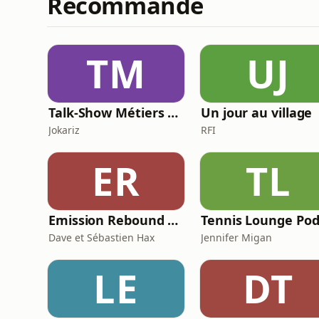
Recommandé
TM
UJ
Talk-Show Métiers de rêve
Un jour au village
Jokariz
RFI
ER
TL
Emission Rebound Edition- Les origines de la musique électronique- Le laboratoire Sonore
Dave et Sébastien Hax
Jennifer Migan
LE
DT