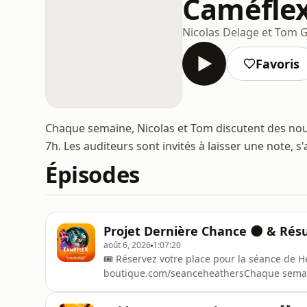
Caméfle
Nicolas Delage et Tom 
Favoris
Chaque semaine, Nicolas et Tom discutent des nouve
7h. Les auditeurs sont invités à laisser une note, s
Épisodes
Projet Dernière Chance 🌑 & Rés
août 6, 2026
1:07:20
🎟️ Réservez votre place pour la séance de H
boutique.com/seanceheathersChaque semaine 
pas !Cette semaine : Projet Dernière Chan
Intro08:00 - Précommandes des Blu-ray17:45