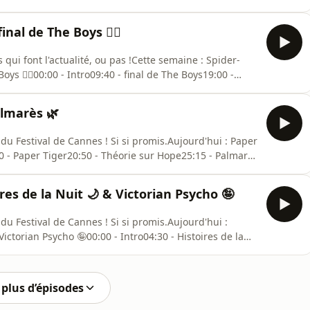
/www.instagram.com/cameflexlive/💬 Twitter :
tps://www.youtube.com/@cameflex💿 Boutique :
inal de The Boys 🦸‍♂️
ui font l'actualité, ou pas !Cette semaine : Spider-
oys 🦸‍♂️00:00 - Intro09:40 - final de The Boys19:00 -
https://www.instagram.com/cameflexlive/💬 Twitter :
tps://www.youtube.com/@cameflex💿 Boutique :
almarès 🌿
du Festival de Cannes ! Si si promis.Aujourd'hui : Paper
0 - Paper Tiger20:50 - Théorie sur Hope25:15 - Palmarès
meflexlive/💬 Twitter : https://x.com/CameflexLive📺
ex💿 Boutique : https://www.cameflex-boutique.com/
es de la Nuit 🌙 & Victorian Psycho 🤪
u Festival de Cannes ! Si si promis.Aujourd'hui :
ictorian Psycho 🤪00:00 - Intro04:30 - Histoires de la
re📷 Instagram :
witter : https://x.com/CameflexLive📺 YouTube :
ique : https://www.cam
plus d’épisodes