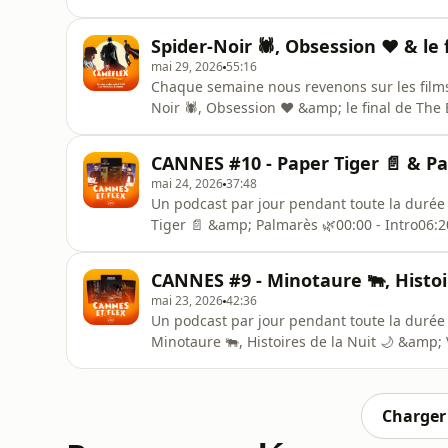
La Bataille de Gaulle📷 Instagram : https:/
https://x.com/CameflexLive📺 YouTube : ht
Spider-Noir 🕷️, Obsession ❤️ & le f
https://www.cameflex-boutique.com/Avec
mai 29, 2026
55:16
Chaque semaine nous revenons sur les films q
Noir 🕷️, Obsession ❤️ &amp; le final de The B
Obsession38:00 - Spider-Noir📷 Instagram : 
https://x.com/CameflexLive📺 YouTube : ht
CANNES #10 - Paper Tiger 📄 & P
https://www.cameflex-boutiqu
mai 24, 2026
37:48
Un podcast par jour pendant toute la durée 
Tiger 📄 &amp; Palmarès 🌿00:00 - Intro06:2
📷 Instagram : https://www.instagram.com/ca
YouTube : https://www.youtube.com/@camefl
CANNES #9 - Minotaure 🐃, Histoir
Hébergé par Acast. V
mai 23, 2026
42:36
Un podcast par jour pendant toute la durée d
Minotaure 🐃, Histoires de la Nuit 🌙 &amp; V
Nuit14:40 - Victorian Psycho28:00 - Minotau
https://www.instagram.com/cameflexlive/💬 T
https://www.youtube.com/@cameflex💿 Bout
Charger 