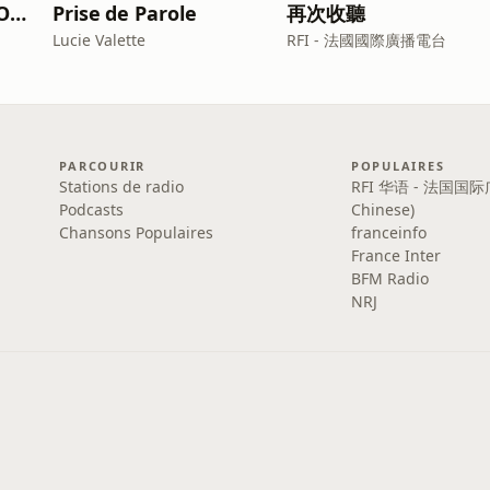
DEVIENS TON HÉROS | Podcast entrepreneuriat, prise de parole et vidéo
Prise de Parole
再次收聽
Lucie Valette
RFI - 法國國際廣播電台
PARCOURIR
POPULAIRES
Stations de radio
RFI 华语 - 法国国际
Podcasts
Chinese)
Chansons Populaires
franceinfo
France Inter
BFM Radio
NRJ