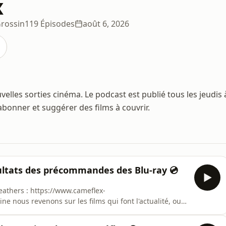
x
Grossin
119 Épisodes
août 6, 2026
lles sorties cinéma. Le podcast est publié tous les jeudis 
'abonner et suggérer des films à couvrir.
ultats des précommandes des Blu-ray 💿
eathers : https://www.cameflex-
nous revenons sur les films qui font l'actualité, ou
ce &amp; Résultats des précommandes de Blu-ray00:00 -
 - Projet Dernière Chance📷 Instagram :