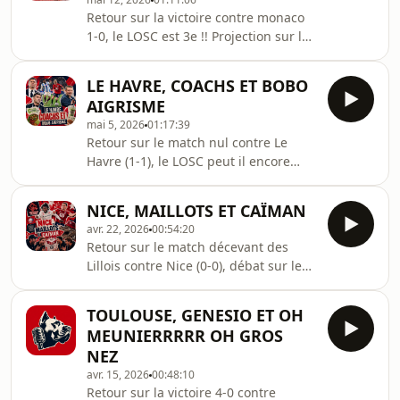
Retour sur la victoire contre monaco
1-0, le LOSC est 3e !! Projection sur la
dernière journée contre Auxerre et
Balec, Pas Balec. Bonne écoute !
LE HAVRE, COACHS ET BOBO
AIGRISME
mai 5, 2026
01:17:39
Retour sur le match nul contre Le
Havre (1-1), le LOSC peut il encore
finir 3e ? Quel coach pour le LOSC la
saison prochaine ? Motta, Yilmaz,
NICE, MAILLOTS ET CAÏMAN
Dumont ?... On en débat ! et on finit
avr. 22, 2026
00:54:20
par le Balec, pas Balec ! Bonne écoute
Retour sur le match décevant des
!
Lillois contre Nice (0-0), débat sur le
futur maillot avec la prolongation du
contrat avec New Balance et Balec pas
TOULOUSE, GENESIO ET OH
Balec !
MEUNIERRRRR OH GROS
NEZ
avr. 15, 2026
00:48:10
Retour sur la victoire 4-0 contre