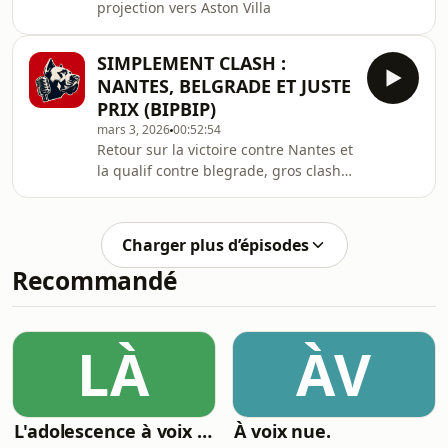
projection vers Aston Villa
SIMPLEMENT CLASH :
NANTES, BELGRADE ET JUSTE
PRIX (BIPBIP)
mars 3, 2026
00:52:54
Retour sur la victoire contre Nantes et
la qualif contre blegrade, gros clash
entre flo et yanis sur l&#39;analyse de
ces bons résultats, projection vers le
8e de finale d&#39;Europa League et
Charger plus d’épisodes
Balec pas Balec !
Recommandé
LÀ
ÀV
L'adolescence à voix haute
À voix nue.