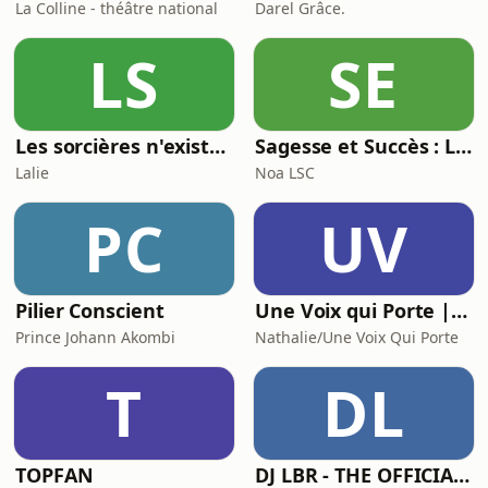
La Colline - théâtre national
Darel Grâce.
LS
SE
Les sorcières n'existent pas
Sagesse et Succès : Le Podcast du Lifestyle Inspirant
Lalie
Noa LSC
PC
UV
Pilier Conscient
Une Voix qui Porte | Podcast
Prince Johann Akombi
Nathalie/Une Voix Qui Porte
T
DL
TOPFAN
DJ LBR - THE OFFICIAL PODCAST