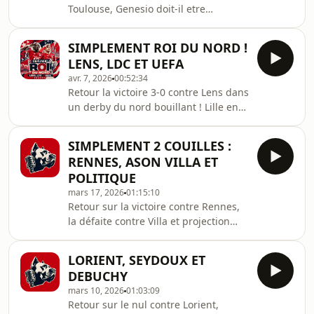
Toulouse, Genesio doit-il etre
conservé à la fin de la saison si
qualif&#39; en LDC ?
SIMPLEMENT ROI DU NORD !
LENS, LDC ET UEFA
avr. 7, 2026
00:52:34
Retour la victoire 3-0 contre Lens dans
un derby du nord bouillant ! Lille en
LDC, possible ? Balec / Pas Balec
SIMPLEMENT 2 COUILLES :
RENNES, ASON VILLA ET
POLITIQUE
mars 17, 2026
01:15:10
Retour sur la victoire contre Rennes,
la défaite contre Villa et projection
vers le match retour !
LORIENT, SEYDOUX ET
DEBUCHY
mars 10, 2026
01:03:09
Retour sur le nul contre Lorient,