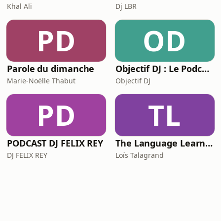
Khal Ali
Dj LBR
PD
OD
Parole du dimanche
Objectif DJ : Le Podcast
Marie-Noëlle Thabut
Objectif DJ
PD
TL
PODCAST DJ FELIX REY
The Language Learner
DJ FELIX REY
Loïs Talagrand