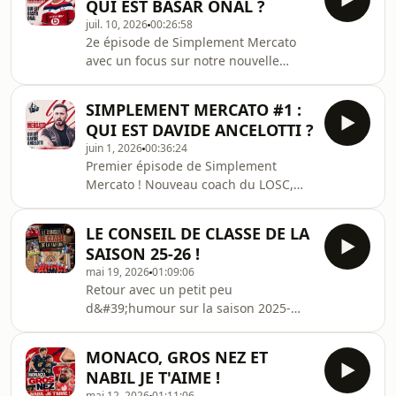
QUI EST BASAR ONAL ?
juil. 10, 2026
00:26:58
2e épisode de Simplement Mercato
avec un focus sur notre nouvelle
recrue Turque, Basar Onal avec Enzo
Pailot spécialiste du football
SIMPLEMENT MERCATO #1 :
néerlandais ! Pour une fois c’est Yanis
QUI EST DAVIDE ANCELOTTI ?
à la présentation, on a laissé Dim se
juin 1, 2026
00:36:24
reposer ;)
Premier épisode de Simplement
Mercato ! Nouveau coach du LOSC,
Davide Ancelotti n&#39;est connu que
par son nom. Fils de Carlo,
LE CONSEIL DE CLASSE DE LA
l&#39;Italien s&#39;apprête à
SAISON 25-26 !
prendre la tête du LOSC. Quel est son
mai 19, 2026
01:09:06
caractère ? Son style de jeu, est-ce
Retour avec un petit peu
que cela va coller avec le LOSC ?
d&#39;humour sur la saison 2025-
Discussion avec un suiveur assidu de
2026 à la façon d&#39;un conseil de
son ancien club de Botafogo,
classe. Qui redoublera ? Qui sera
@botafogoFrance. Bonne écoute !
MONACO, GROS NEZ ET
major de promo ? Réponse dans le
NABIL JE T'AIME !
podcast !
mai 12, 2026
01:11:06