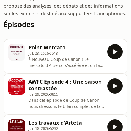
propose des analyses, des débats et des informations
sur les Gunners, destiné aux supporters francophones.
Épisodes
Point Mercato
juil. 23, 2026
5513
🎙️ Nouveau Coup de Canon ! Le
mercato d'Arsenal s'accélère et on fait
le point sur toutes les rumeurs et
dossiers chauds 🔥 ⚽ Retour sur la
AWFC Episode 4 : Une saison
Coupe du monde des Gunners👋
contrastée
Départ de Leandro Trossard✍️ Arrivée
juin 29, 2026
3855
imminente de Christos Tzolis !🤔
Dans cet épisode de Coup de Canon,
Barcola, Vinícius Jr., Rashford,
nous dressons le bilan complet de la
Stones... quelles pistes sont crédibles
saison d'Arsenal Women. Entre
?🔄 Les départs de Martinelli, Jesus ou
moments d’euphorie, performances
Ben White sont-ils inévitables ?💭 Et
Les travaux d'Arteta
de haut niveau et périodes plus
bien sûr, nos
juin 18, 2026
5232
compliquées, les Gunners ont vécu