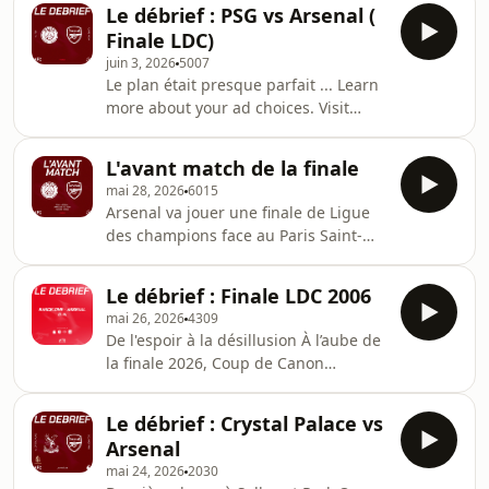
la série, on s'intéresse à la défense.
dans un épisode qui aurait pu lui être
Le débrief : PSG vs Arsenal (
Qui aura répondu présent ? quel
dédié Learn more about your
Finale LDC)
joueur aura été une révélation et quel
juin 3, 2026
5007
joueur a déçu ? Learn more about
Le plan était presque parfait ... Learn
your ad choices. Visit
more about your ad choices. Visit
podcastchoices.com/adchoices
podcastchoices.com/adchoices
L'avant match de la finale
mai 28, 2026
6015
Arsenal va jouer une finale de Ligue
des champions face au Paris Saint-
Germain. Un rendez-vous immense.
Un match qui peut faire basculer
Le débrief : Finale LDC 2006
l’histoire d’un club. Un match qui peut
mai 26, 2026
4309
transformer une très grande équipe…
De l'espoir à la désillusion À l’aube de
en équipe éternelle.Dans cet épisode
la finale 2026, Coup de Canon
spécial, on prend le temps de
replonge dans cette mythique finale
préparer cette finale avant qu’elle
de 2006 : le rouge de Lehmann, le but
n’arrive.On y parle tactique, émotions,
Le débrief : Crystal Palace vs
de Campbell, les occasions d’Henry, le
joueurs clés, pression, héritage…
Arsenal
coaching de Wenger et la remontée
Learn more
mai 24, 2026
2030
barcelonaise Débrief complet,