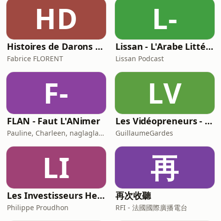
about your ad choices. Visit
HD
L-
podcastchoices.com/adchoices
Histoires de Darons (des pères qui parlent de paternité)
Lissan - L'Arabe Littéraire au Quotidien
Fabrice FLORENT
Lissan Podcast
F-
LV
FLAN - Faut L'ANimer
Les Vidéopreneurs - Le Podcast des vidéastes entrepreneurs.
Pauline, Charleen, naglaglasson, Élabète
GuillaumeGardes
LI
再
Les Investisseurs Heureux : le podcast sans langue de bois
再次收聽
Philippe Proudhon
RFI - 法國國際廣播電台