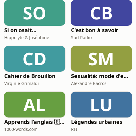
SO
CB
Si on osait...
C'est bon à savoir
Hippolyte & Joséphine
Sud Radio
CD
SM
Cahier de Brouillon
Sexualité: mode d'emploi
Virginie Grimaldi
Alexandre Bacros
AL
LU
Apprends l’anglais 🇬🇧 pendant ton sommeil 😴 1000 phrases pour débutants | avec 1000-words.com
Légendes urbaines
1000-words.com
RFI