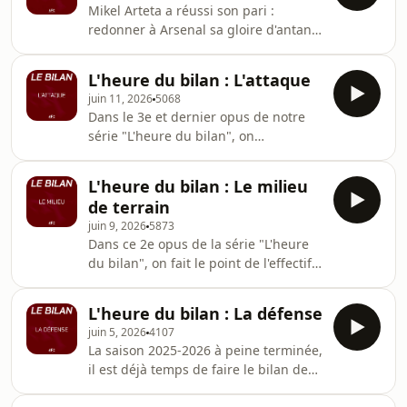
Mikel Arteta a réussi son pari :
une campagne riche en émotions.
redonner à Arsenal sa gloire d'antan !
Quels ont été les temps forts de la
Pour en arriver là, il aura décidé d'un
saison ? Quelles joueuses se sont le
pragmatisme totale amenant souvent
plus distinguées ? Les objectifs ont-ils
L'heure du bilan : L'attaque
à des match ennuyants et sans
été atteints malgré les difficultés
juin 11, 2026
5068
saveur. Maintenant qu'Arsenal est roi
rencontrées ? Et
Dans le 3e et dernier opus de notre
d'Angleterre, Arteta sera attendu par
série "L'heure du bilan", on
la fanbase la saison prochaine. Dans
s'intéresse à la ligne offensive de nos
cet épisode, on parle donc des
Gunners. Gyokeres meilleur buteur
attentes que l'on a de notre coach, sur
L'heure du bilan : Le milieu
d'Arsenal pour sa première saison,
quoi il doit s'appuyer mais surtout
de terrain
Saka amoindri mais décevant, un coté
juin 9, 2026
5873
gauche sans certitude ... l'attaque
Dans ce 2e opus de la série "L'heure
d'Arteta ne nous aura pas fait souvent
du bilan", on fait le point de l'effectif
vibrer cette saison. Retour sur une
qui composait le milieu de terrain.
saison compliquée offensivement
Entre la mise au bagne de Nwaneri et
avec nos experts du jour Learn more
L'heure du bilan : La défense
l'ultra régularité de Rice, la saison de
about
juin 5, 2026
4107
nos milieux de terrain n'a pas
La saison 2025-2026 à peine terminée,
toujours suivi le même chemin. Qui
il est déjà temps de faire le bilan de
aura deçu ? Qui aura convaincu ? Et
nos joueurs. Dans ce premier opus de
comment ne pas parler de Norgaard