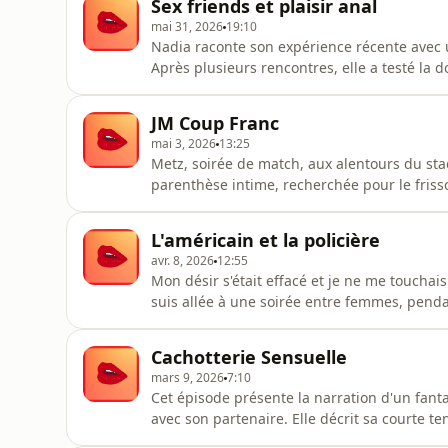
Sex friends et plaisir anal
et in
mai 31, 2026
19:10
Nadia raconte son expérience récente avec
Après plusieurs rencontres, elle a testé la d
nouveau pour elle, elle plutôt soumise habi
du sexe étaient fortes, basées sur le respect
JM Coup Franc
était basée
mai 3, 2026
13:25
Metz, soirée de match, aux alentours du st
parenthèse intime, recherchée pour le frisson
interrompus !🎙️ Colette se Confesse est un p
sans tabou. Témoignages authentiques, expl
L'américain et la policière
dans un univers
avr. 8, 2026
12:55
Mon désir s'était effacé et je ne me touchai
suis allée à une soirée entre femmes, pendan
sais pas, il y a quelque chose qui s'est révei
part féminine et sexuelle ne fait pas de nous
Cachotterie Sensuelle
mars 9, 2026
7:10
Cet épisode présente la narration d'un fant
avec son partenaire. Elle décrit sa courte t
émeraude – et son excitation alors qu'elle s