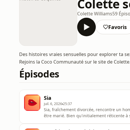
Colette s
Colette Williams
59 Épis
Favoris
Des histoires vraies sensuelles pour explorer ta s
Rejoins la Coco Communauté sur le site de Colette
Épisodes
Sia
juil. 6, 2026
25:37
Sia, fraîchement divorcée, rencontre un hom
être marié. Bien qu'initialement réticente à 
par la situation et décide de le rencontrer.Lor
débute sa relation avec l'homme d'un couple 