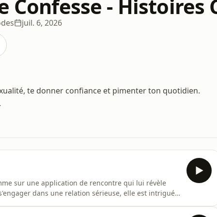
e Confesse - Histoires
odes
juil. 6, 2026
exualité, te donner confiance et pimenter ton quotidien.
.
me sur une application de rencontre qui lui révèle
s'engager dans une relation sérieuse, elle est intriguée
s d'une soirée en ville, Sia initie un baiser, ainsi
libre...🎙️ Colette se Confesse est un podcast érotique