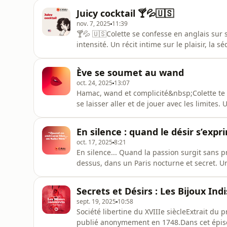
dans le bureau de son partenaire, elle se d
Juicy cocktail 🍸💦🇺🇸
une danse sensuelle a
nov. 7, 2025
11:39
🍸💦 🇺🇸Colette se confesse en anglais sur 
intensité. Un récit intime sur le plaisir, la
écouter cette histoire où chaque mot fait mon
version écrite ici : https://colette-se-confe
Ève se soumet au wand
PROPOS DE COLET
oct. 24, 2025
13:07
Hamac, wand et complicité&nbsp;Colette te li
se laisser aller et de jouer avec les limite
quotidien en terrain d’aventure sensuelle et
lire cette histoire, je te l’offre ici : https:
En silence : quand le désir s’exp
wand&nbsp;L
oct. 17, 2025
8:21
En silence... Quand la passion surgit sans pr
dessus, dans un Paris nocturne et secret. Un
liberté. Tu peux recevoir l'histoire en version
silence-colette-se-confesse&nbsp; À 
Secrets et Désirs : Les Bijoux Ind
ne me connais pas enc
sept. 19, 2025
10:58
Société libertine du XVIIIe siècleExtrait du
publié anonymement en 1748.Dans cet épisod