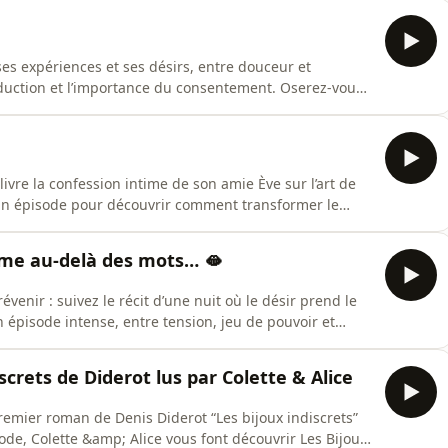
évoile, adoptant une posture séductrice et engageant
ses expériences et ses désirs, entre douceur et
 séduction et l’importance du consentement. Oserez-vous
ter la température ?&nbsp;Je t’offre l'histoire en
sse.kit.com/juicy-cocktail&nbsp;Xoxo, Colette 💋&nbsp;À
vre la confession intime de son amie Ève sur l’art de
s. Un épisode pour découvrir comment transformer le
 renforcer la complicité dans le couple.&nbsp;Si tu veux
//colette-se-confesse.kit.com/eve-se-soumet-au-
rime au-delà des mots… 🫦
évenir : suivez le récit d’une nuit où le désir prend le
 épisode intense, entre tension, jeu de pouvoir et
 écrite ici : https://colette-se-confesse.kit.com/en-
PROPOS DE COLETTE SE CONFESSE ▬▬▬▬▬▬▬▬▬▬Si tu
iscrets de Diderot lus par Colette & Alice
 premier roman de Denis Diderot “Les bijoux indiscrets”
e, Colette &amp; Alice vous font découvrir Les Bijoux