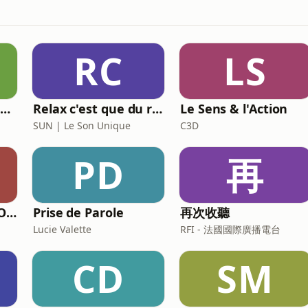
RC
LS
Tennis Lounge Podcast 🇬🇧/🇫🇷: Mental Performance, Insiders Interviews, The Stories that Shape(d) the Game
Relax c'est que du rap invite...
Le Sens & l'Action
SUN | Le Son Unique
C3D
PD
再
DEVIENS TON HÉROS | Podcast entrepreneuriat, prise de parole et vidéo
Prise de Parole
再次收聽
Lucie Valette
RFI - 法國國際廣播電台
CD
SM