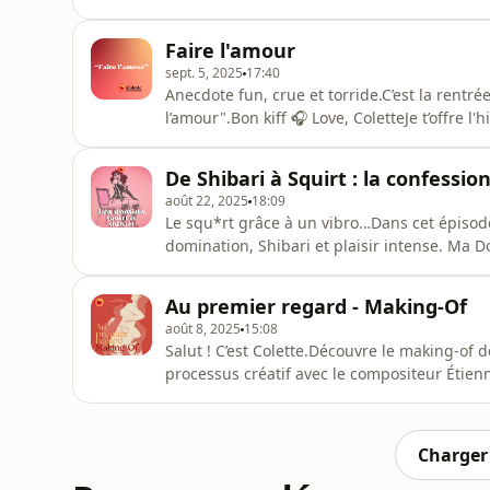
Indiscrets de Denis Diderot, un classique de 
jeux de pouvoir, laissez-vous emporter par
Faire l'amour
veux
sept. 5, 2025
17:40
Anecdote fun, crue et torride.C’est la rentrée
l’amour".Bon kiff 🎧 Love, ColetteJe t’offre l'h
confesse.kit.com/faire-l-amour-nouvelle-h
▬▬▬▬▬▬▬▬▬▬Si tu ne me connais pas encor
De Shibari à Squirt : la confessi
affectives et sexuelles et je li
août 22, 2025
18:09
Le squ*rt grâce à un vibro…Dans cet épisode
domination, Shibari et plaisir intense. Ma 
squ*rt spectaculaire ! 💦Tu te demandes quel
un&nbsp;test de personnalité&nbsp;pour sav
Au premier regard - Making-Of
de la sensualité, de la découverte
août 8, 2025
15:08
Salut ! C’est Colette.Découvre le making-of d
processus créatif avec le compositeur Étienne
peux le retrouver ici : https://open.spoti
CRTJkvNWJbXwLove, Colette.À PROPOS D
connais pas encore,
Charger 