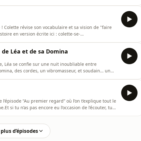
la littérature érotique. Entre séduction, confidences et
 un dialogue amoureux aussi piquant qu’intemporel.Si tu
 ! Colette révise son vocabulaire et sa vision de "faire
istoire en version écrite ici : colette-se-
istoire-erotiqueÀ PROPOS DE COLETTE SE CONFESSE
e, moi c’est Colette je suis coach en relation
on de Léa et de sa Domina
, Léa se confie sur une nuit inoubliable entre
Domina, des cordes, un vibromasseur, et soudain… un
 VIBRO est fait pour TOI ? Je t’ai concocté
oir quel est TON jouet IDÉAL 🎡Plonge dans l’univers
e l’épisode “Au premier regard” où l’on t’explique tout le
.Et si tu n’as pas encore eu l’occasion de l’écouter, tu
fy.com/episode/4NA1silcMMsIxP1rKxs9G4?si=RjQgyyALR-
E COLETTE SE CONFESSE ▬▬▬▬▬▬▬▬▬▬ Si tu ne me
plus d’épisodes