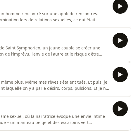
 un homme rencontré sur une appli de rencontres.
omination lors de relations sexuelles, ce qui était
tuellement...Leur complicité et la communication autour
 et d'écoute. Ils savaient dès le début que leur relation
ade Saint Symphorien, un jeune couple se créer une
 de l’imprévu, l'envie de l'autre et le risque d’être
odcast érotique et intime où la sexualité se raconte
orations sensuelles et confessions intimes : plongez
s même plus. Même mes rêves s'étaient tués. Et puis, je
t laquelle on y a parlé désirs, corps, pulsions. Et je ne
llé. Et c'est quand Colette a parlé du fait qu'accepter sa
 des catins qu'une étincelle s'est embrasée...🎙️
asme sexuel, où la narratrice évoque une envie intime
enue – un manteau beige et des escarpins vert
e prépare à partager son désir. Après avoir pénétré