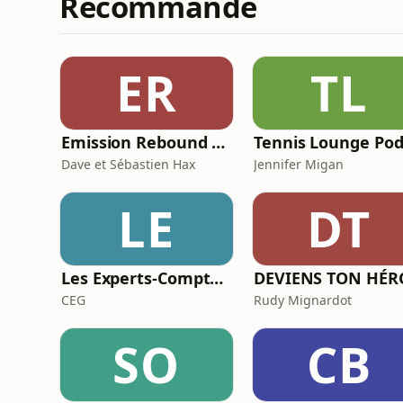
Recommandé
ER
TL
Emission Rebound Edition- Les origines de la musique électronique- Le laboratoire Sonore
Dave et Sébastien Hax
Jennifer Migan
LE
DT
Les Experts-Comptables de demain !
CEG
Rudy Mignardot
SO
CB