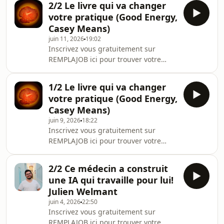
explique qu’en consultation, il faut r
2/2 Le livre qui va changer
influencent le risque de cancer et la
votre pratique (Good Energy,
récidive. L’invité, Idriss Troussier,
Casey Means)
oncologue-radiothérapeute, insiste
juin 11, 2026
19:02
sur le fait que la prévention liée au
Inscrivez vous gratuitement sur
mode de vie devrait faire partie de la
REMPLAJOB ici pour trouver votre
pratique médicale courante.Il
prochain remplacement / remplaçant!
explique qu’en consultation, il faut r
C'est LA plateforme des
1/2 Le livre qui va changer
remplacements pour tous les
votre pratique (Good Energy,
médecins✋ Avez-vous entendu parler
Casey Means)
de "Good Energy", le livre best-seller
juin 9, 2026
18:22
outre-Atlantique sur la santé
Inscrivez vous gratuitement sur
métabolique?Son auteur est le Dr
REMPLAJOB ici pour trouver votre
Casey Means, une chirurgienne ORL
prochain remplacement / remplaçant!
sorti de la prestigieuse université de
C'est LA plateforme des
Stanford.Après des années
2/2 Ce médecin a construit
remplacements pour tous les
d'expérienc
une IA qui travaille pour lui!
médecins✋ Avez-vous entendu parler
Julien Welmant
de "Good Energy", le livre best-seller
juin 4, 2026
22:50
outre-Atlantique sur la santé
Inscrivez vous gratuitement sur
métabolique?Son auteur est le Dr
REMPLAJOB ici pour trouver votre