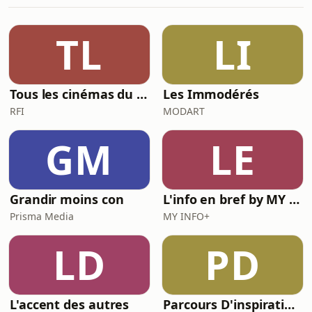
généraliste: comment se former?
Qu'attendre d'une telle technique?
Quelles sont les conditions pour coter
TL
LI
sereinement ses examens? Notre
consœur est médecin généra
Tous les cinémas du monde
Les Immodérés
RFI
MODART
GM
LE
Grandir moins con
L'info en bref by MY INFO+
Prisma Media
MY INFO+
LD
PD
L'accent des autres
Parcours D'inspirations