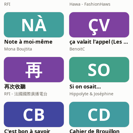
RFI
Hawa - FashionHaws
NÀ
ÇV
Note à moi-même
ça valait l'appel (Les meilleures histoires de la relation client)
Mona Boujtita
BenoitC
再
SO
再次收聽
Si on osait...
RFI - 法國國際廣播電台
Hippolyte & Joséphine
CB
CD
C'est bon à savoir
Cahier de Brouillon