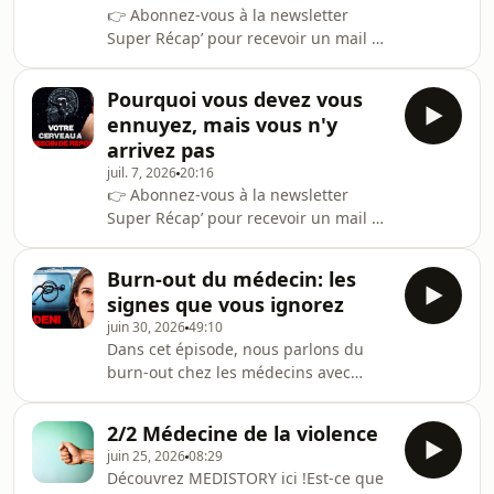
👉 Abonnez-vous à la newsletter
Super Récap’ pour recevoir un mail à
lire en 1mn récapitulant les grands
points des épisodes de la semaine
Pourquoi vous devez vous
(c'est gratuit et sans spam!):
ennuyez, mais vous n'y
https://superdocteurs.substack.com/Sommaire:0:07
arrivez pas
Le requin de Tahiti2:37 Un chirurgien
juil. 7, 2026
20:16
face au bloc8:13 Sauver un bras en
👉 Abonnez-vous à la newsletter
mer9:14 Fracture ouverte au
Super Récap’ pour recevoir un mail à
trampoline13:48 Les cicatrices du
lire en 1mn récapitulant les grands
métier21:26 Prélèvement d’organes
points des épisodes de la semaine
traumatisant2
Burn-out du médecin: les
(c'est gratuit et sans spam!):
signes que vous ignorez
https://superdocteurs.substack.com/
juin 30, 2026
49:10
Dans cet épisode, je vous parle de la
Dans cet épisode, nous parlons du
disparition progressive de l’ennui et
burn-out chez les médecins avec
de la solitude intérieure, notamment
Magalie Miló, médecin généraliste et
avec l’usage constant du smartphone.
autrice de Mon burn-out en blouse
Ce phénomène, appelé privation de
2/2 Médecine de la violence
blanche (éditions l'Archipel). Nous
solitude,
juin 25, 2026
08:29
revenons sur son propre parcours,
Découvrez MEDISTORY ici !Est-ce que
depuis les premiers signes qu’elle a