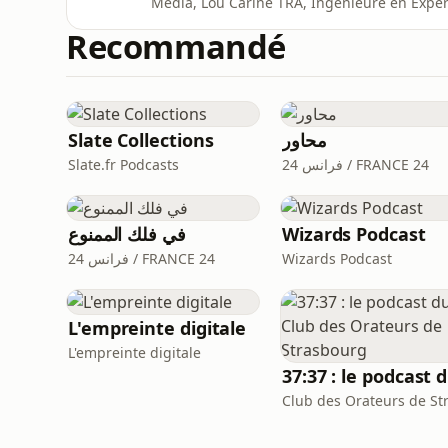
Média, Lou Carine TRA, Ingénieure en Expert
WaterDrop et initiatrice de ce podcast.Inter
Recommandé
de ce qui l'a poussée à créer Green Impact 
première saison.Pourqu
Slate Collections
محاور
Slate.fr Podcasts
فرانس 24 / FRANCE 24
في فلك الممنوع
Wizards Podcast
فرانس 24 / FRANCE 24
Wizards Podcast
L'empreinte digitale
L'empreinte digitale
37