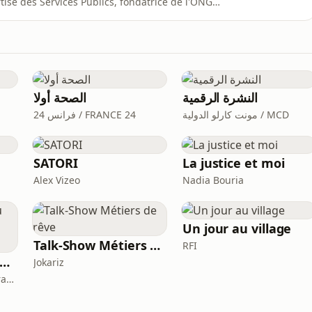
ise des Services Publics, fondatrice de l'ONG
viewée par M. Gonzalez, Carine nous parle de sa vision,
Média, et de ce que vous pouvez attendre de cette
النشرة الرقمية
الصحة أولا
مونت كارلو الدولية / MCD
فرانس 24 / FRANCE 24
SATORI
La justice et moi
Alex Vizeo
Nadia Bouria
Un jour au village
Talk-Show Métiers de rêve
RFI
:37 : le podcast du Club des Orateurs de Strasbourg
Jokariz
Club des Orateurs de Strasbourg