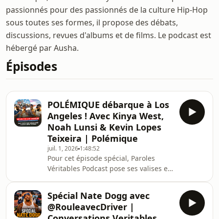
passionnés pour des passionnés de la culture Hip-Hop
sous toutes ses formes, il propose des débats,
discussions, revues d'albums et de films. Le podcast est
hébergé par Ausha.
Épisodes
POLÉMIQUE débarque à Los
Angeles ! Avec Kinya West,
Noah Lunsi & Kevin Lopes
Teixeira | Polémique
juil. 1, 2026
1:48:52
Pour cet épisode spécial, Paroles
Véritables Podcast pose ses valises en
Californie pour parler football local,
culture, communauté et Coupe du
Spécial Nate Dogg avec
Monde 2026.Direction Los Angeles,
@RouleavecDriver |
pour découvrir le Compton Football
Conversations Veritables