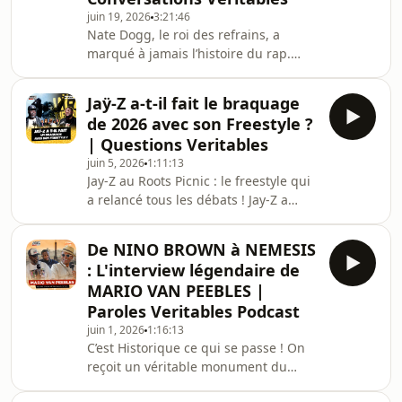
Club et échanger avec son fondateur
juin 19, 2026
3:21:46
Kevin Lopez Texeira, un passionné qui
Nate Dogg, le roi des refrains, a
utilise le football comme moteur
marqué à jamais l’histoire du rap.
social, culturel et sportif pour la
Dans cet épisode spécial, on rend
jeunesse locale.En pleine Coupe du
hommage à une voix unique,
Monde 202
Jaÿ-Z a-t-il fait le braquage
reconnaissable entre mille, qui a
de 2026 avec son Freestyle ?
donné une âme à certains des plus
| Questions Veritables
grands classiques du hip-hop. Avec
juin 5, 2026
1:11:13
Driver, véritable expert de la West
Jay-Z au Roots Picnic : le freestyle qui
Coast, on revient sur le parcours de
a relancé tous les débats ! Jay-Z a
Nate Dogg, son héritage, son style
marqué les esprits lors de son
inimitable, et les collaborations qui
passage au Roots Picnic 2026 à
ont construit sa lége
De NINO BROWN à NEMESIS
Philadelphie, avec une performance
: L'interview légendaire de
très attendue aux côtés de The Roots
MARIO VAN PEEBLES |
et un freestyle a cappella qui a
Paroles Veritables Podcast
immédiatement fait parler dans le
juin 1, 2026
1:16:13
monde du hip-hop. Ce retour sur
C’est Historique ce qui se passe ! On
scène a été présenté comme l’un de
reçoit un véritable monument du
ses rares grands concerts solo
cinéma indépendant et de la culture
récents, avec un set mêl