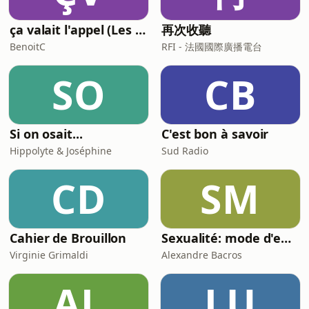
ça valait l'appel (Les meilleures histoires de la relation client)
再次收聽
BenoitC
RFI - 法國國際廣播電台
SO
CB
Si on osait...
C'est bon à savoir
Hippolyte & Joséphine
Sud Radio
CD
SM
Cahier de Brouillon
Sexualité: mode d'emploi
Virginie Grimaldi
Alexandre Bacros
AL
LU