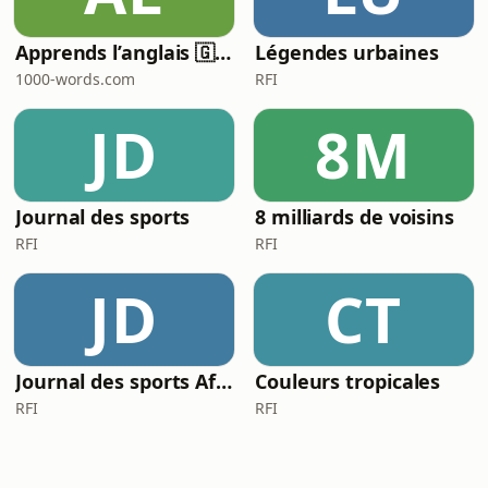
Apprends l’anglais 🇬🇧 pendant ton sommeil 😴 1000 phrases pour débutants | avec 1000-words.com
Légendes urbaines
1000-words.com
RFI
JD
8M
Journal des sports
8 milliards de voisins
RFI
RFI
JD
CT
Journal des sports Afrique
Couleurs tropicales
RFI
RFI