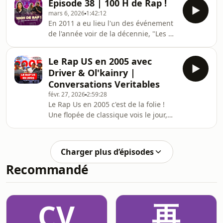
Episode 38 | 100 H de Rap !
en avance sur son temps, qui prouvait
mars 6, 2026
1:42:12
que le duo avait compris une chose :
En 2011 a eu lieu l'un des événement
Que le rap des années 90 était mort,
de l'année voir de la décennie, "Les 50
et qu'il fallait s'adapter pour survivre
heures de RAP Non Stop" Un
dans l'industrie des années 2000.
événement qui invitait tout les
Ol'Kainry nous accompagne en quête
Le Rap US en 2005 avec
rappeurs qui le souhaitaient à venir
de réponses à des questions qu'on se
Driver & Ol'kainry |
rapper tout simplement et il y avait eu
pose depu
Conversations Veritables
du monde. Ce projet est né de l'idée
févr. 27, 2026
2:59:28
de Pauline Raignault, Directrice
Le Rap Us en 2005 c'est de la folie !
Artistique, chef de projet, manager...
Une flopée de classique vois le jour,
et bien d'autres choses qui a travaillé
des albums iconiques et des artistes
chez les plus grands labels et structu
devenu des superstar sont arrivés sur
la scène. La vague de Houston, la
Charger plus d’épisodes
domination du G-unit, la confirmation
Recommandé
de Kanye... Cette année est vraiment
une année charnière dans l'histoire
du Hip Hop. Pour en parler nous
sommes avec les avengers qui avait
ÇV
再
promis de venir parler de cette année