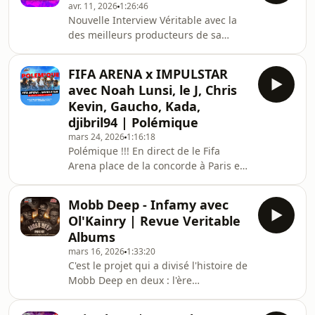
Sente
avr. 11, 2026
1:26:46
purs passionnés nous revenons sur
Nouvelle Interview Véritable avec la
leurs débuts, Le New -York des
des meilleurs producteurs de sa
années 80, leur appréciation du Hip
génération, Richie Beats. Après le
Hop et biens d'autres choses. Dites
succès de Oh, My God, vol.1, il revient
nous ce que vous en pensez en
FIFA ARENA x IMPULSTAR
avec le vol.2 déjà déjà iconique avec
commentaires.Hébergé par Aus
avec Noah Lunsi, le J, Chris
des performances de Mac Tyer,
Kevin, Gaucho, Kada,
Josman, Genezio, Conway the
djibril94 | Polémique
machine... c'est une Masterclass. On
mars 24, 2026
1:16:18
revient sur son parcours, qui est en
Polémique !!! En direct de le Fifa
tant qu'homme et en tant qu'artiste,
Arena place de la concorde à Paris en
sa vision de la musique et sa nouvelle
partenariat avec IMPULSTAR. Avec
vie de pat
l'équipe de "En 4-4-2", Noah Lunsi , Le
Mobb Deep - Infamy avec
J, Chris NT et Kevin Nambua on
Ol'Kainry | Revue Veritable
revient sur les derniers matchs de
Albums
ligue des champions, Paris, Real,
mars 16, 2026
1:33:20
chelsea, un débat sur Busquets et un
C'est le projet qui a divisé l'histoire de
Légende, pas légende. Réagissez en
Mobb Deep en deux : l'ère
commentaires, on ensemble!Hébergé
"Underground Grimy" et l'ère
par Ausha. Visitez ausha.co/politique-
"Mainstream". Infamy est un album
de-confide