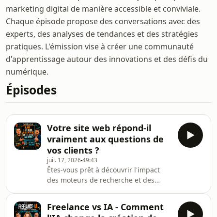
marketing digital de manière accessible et conviviale.
Chaque épisode propose des conversations avec des
experts, des analyses de tendances et des stratégies
pratiques. L'émission vise à créer une communauté
d'apprentissage autour des innovations et des défis du
numérique.
Épisodes
Votre site web répond-il
vraiment aux questions de
vos clients ?
juil. 17, 2026
49:43
Êtes-vous prêt à découvrir l'impact
des moteurs de recherche et des
chatbots sur le marketing digital
d'aujourd'hui ? Dans cet épisode
Freelance vs IA - Comment
captivant de Café Klatsch, nous