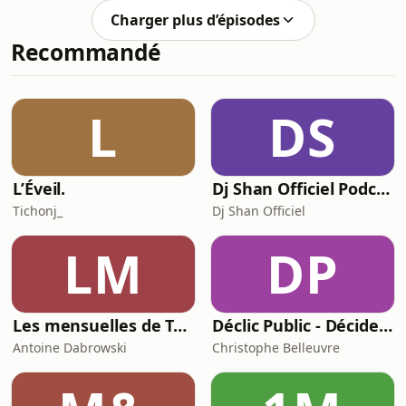
cofondateur de Skeeled et All Eyes On
Charger plus d’épisodes
Me, pour une discussion captivante
Recommandé
sur les défis du recrutement à l'ère du
digital. Alors que les tendances
marketing évoluent rapidement, il est
crucial de maîtriser les outils et
L
DS
méthodes qui nous permettent de
recruter e
L’Éveil.
Dj Shan Officiel Podcast
Tichonj_
Dj Shan Officiel
LM
DP
Les mensuelles de Tsugi Radio
Déclic Public - Décider en commande publique sans se mettre en faute
Antoine Dabrowski
Christophe Belleuvre