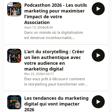
nous avons le plaisir d'accueillir Marc
Podcasthon 2026 - Les outils
Nickts, le directeur général de la
marketing pour maximiser
Sacem Luxembourg. Ensemble, nous
l'impact de votre
plongeons au cœur des enjeux
Association
cruciaux liés à la protection des droits
mars 13, 2026
28:34
d'auteur et à la création artistique
Dans un monde où la digitalisation
face aux avancées technologiques. La
est devenue incontournable,
Sacem, en tant que société de gesti
comment les associations peuvent-
elles tirer parti des outils numériques
L'art du storytelling : Créer
pour maximiser leur impact ? Dans
un lien authentique avec
cet épisode de Café Klatsch, nous
votre audience en
plongeons au cœur de la
marketing digital
transformation digitale des
févr. 23, 2026
1:02:17
associations, en mettant en lumière le
Êtes-vous prêt à découvrir comment
programme Google for Non-Profit. Ce
le storytelling peut transformer votre
programme offre des ressources
approche du marketing digital ? Dans
inestimables, comme Google
cet épisode captivant de Café Klatsch,
Workspace e
Les tendances du marketing
nous plongeons dans l'univers
digital qui vont impacter
fascinant du storytelling avec Olga
2026
Jeczmyk, une experte en