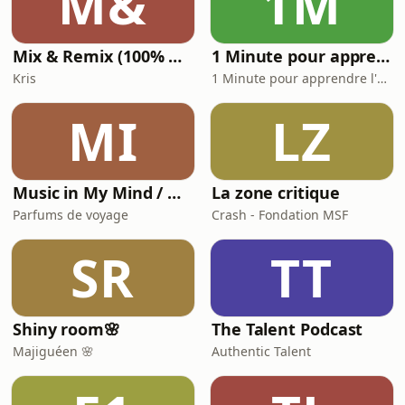
M&
1M
Mix & Remix (100% Hits) - Oxygène Radio
1 Minute pour apprendre l’Histoire - France
Kris
1 Minute pour apprendre l'Histoire
MI
LZ
Music in My Mind / On Air
La zone critique
Parfums de voyage
Crash - Fondation MSF
SR
TT
Shiny room🌸
The Talent Podcast
Majiguéen 🌸
Authentic Talent