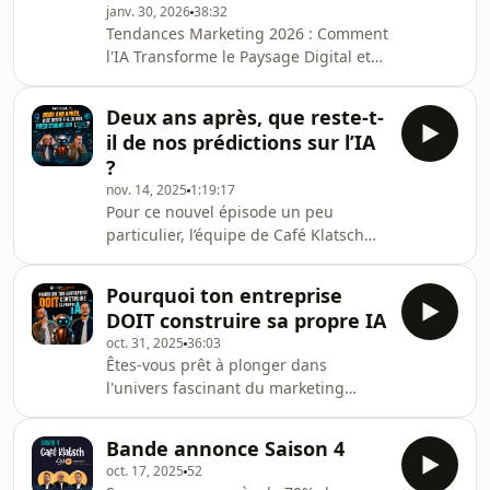
janv. 30, 2026
38:32
communication qui nous dévoile les
Tendances Marketing 2026 : Comment
secrets d'une narration efficace. Le
l'IA Transforme le Paysage Digital et
storytelling, c'est bien plus qu'un
l'Authenticité des Marques ?Dans cet
simple outil : c'est une véritable
épisode captivant de Café Klatsch,
manière de créer
Deux ans après, que reste-t-
nous explorons les tendances
il de nos prédictions sur l’IA
marketing pour 2026 et comment
?
l'intelligence artificielle (IA) est sur le
nov. 14, 2025
1:19:17
point de révolutionner notre manière
Pour ce nouvel épisode un peu
de communiquer et d'interagir avec
particulier, l’équipe de Café Klatsch
les consommateurs. Avec l'essor de
revient sur son tout premier épisode
l'Universal Commerce Protocol de
publié le 29 mars 2024 : « Booster sa
Google, qui
Pourquoi ton entreprise
productivité grâce à l’IA » avec
DOIT construire sa propre IA
Antoine Cordier. Deux ans plus tard,
oct. 31, 2025
36:03
on prend le temps de réagir à nos
Êtes-vous prêt à plonger dans
propres prédictions, d’analyser
l'univers fascinant du marketing
l’évolution fulgurante de l’intelligence
digital et de l'intelligence artificielle ?
artificielle et de mesurer à quel point
Dans cet épisode de Café Klatsch,
cet écosystème a bouleversé nos
Bande annonce Saison 4
nous revenons avec des insights
usages,
oct. 17, 2025
52
percutants sur les évolutions récentes