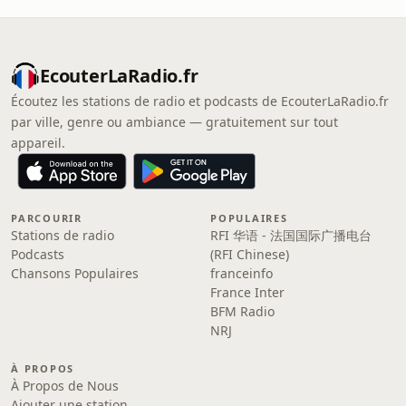
EcouterLaRadio.fr
Écoutez les stations de radio et podcasts de EcouterLaRadio.fr
par ville, genre ou ambiance — gratuitement sur tout
appareil.
PARCOURIR
POPULAIRES
Stations de radio
RFI 华语 - 法国国际广播电台
Podcasts
(RFI Chinese)
Chansons Populaires
franceinfo
France Inter
BFM Radio
NRJ
À PROPOS
À Propos de Nous
Ajouter une station