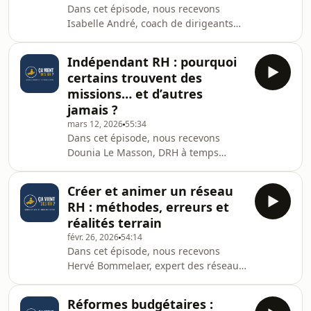
Dans cet épisode, nous recevons
trajectoires.L’objectif n’est pas de
Isabelle André, coach de dirigeants
retracer des parcours linéaires, mais
depuis plus de 20 ans, pour explorer
au contraire de comprendre comment
un sujet rarement abordé : la réalité
se construisent concrète
Indépendant RH : pourquoi
mentale du leadership.Derrière la
certains trouvent des
vision stratégique et la performance
missions… et d’autres
attendue, être dirigeant implique une
jamais ?
pression constante, des arbitrages
mars 12, 2026
55:34
complexes… et des schémas de
Dans cet épisode, nous recevons
pensée qui influencent directement
Dounia Le Masson, DRH à temps
les décisions.Cet épisode propose un
partagé et consultante indépendante,
éclairage co
pour décrypter un sujet qui
Créer et animer un réseau
passionne de plus en plus de
RH : méthodes, erreurs et
professionnels : le freelancing dans
réalités terrain
les ressources humaines.Alors que le
févr. 26, 2026
54:14
nombre d’indépendants explose en
Dans cet épisode, nous recevons
France, le métier de DRH n’échappe
Hervé Bommelaer, expert des réseaux
pas à cette tendance.Cet épisode
professionnels et du développement
propose un retour d'expérience
de carrière, pour décrypter un sujet
concret sur les étapes clés pour se la
Réformes budgétaires :
clé pour les DRH, RRH et recruteurs :