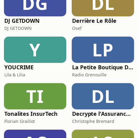
DG
DL
DJ GETDOWN
Derrière Le Rôle
DJ GETDOWN
Osef
Y
LP
YOUCRIME
La Petite Boutique De Curiosités - Dr Zoom
Lila & Lilia
Radio Grenouille
TI
DL
Tonalites InsurTech
Decrypte l'Assurance : Le Podcast qui rend l'assurance (Presque) sexy
Florian Graillot
Christophe Bremard