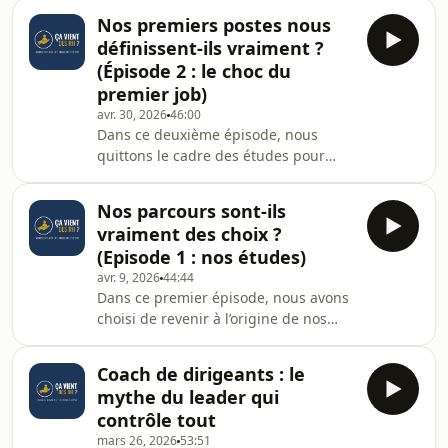
fonction RH : des couloirs feutrés des
Nos premiers postes nous
grandes maisons de luxe parisiennes
définissent-ils vraiment ?
à l’effervescence des startups en
(Épisode 2 : le choc du
hypercroissance.L’objectif de cet
premier job)
épisode est de lever le voile sur
avr. 30, 2026
46:00
"l'arrière-boutique" du métier, là où
Dans ce deuxième épisode, nous
les titres prestigieux se confrontent
quittons le cadre des études pour
parfois à une réalité opérationnelle
entrer dans le réel : celui des
déconcer
premiers postes.C’est souvent à ce
Nos parcours sont-ils
moment-là que les représentations se
vraiment des choix ?
confrontent à la réalité du
(Episode 1 : nos études)
terrain.L’objectif de cet épisode est
avr. 9, 2026
44:44
simple : décrypter ce que ces
Dans ce premier épisode, nous avons
premières expériences disent
choisi de revenir à l’origine de nos
vraiment de la fonction RH… et de
parcours professionnels.Avant les
nous-mêmes.L’épisode s’articule
fonctions, avant les responsabilités,
autour de deux axes principaux :Le
Coach de dirigeants : le
avant même l’entrée dans le monde
choc
mythe du leader qui
des ressources humaines, nous
contrôle tout
revenons sur les premières décisions
mars 26, 2026
53:51
qui ont orienté nos