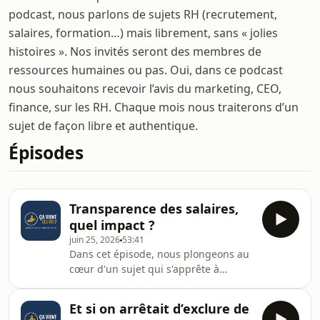
podcast, nous parlons de sujets RH (recrutement,
salaires, formation…) mais librement, sans « jolies
histoires ». Nos invités seront des membres de
ressources humaines ou pas. Oui, dans ce podcast
nous souhaitons recevoir l’avis du marketing, CEO,
finance, sur les RH. Chaque mois nous traiterons d’un
sujet de façon libre et authentique.
Épisodes
Transparence des salaires,
quel impact ?
juin 25, 2026
53:41
Dans cet épisode, nous plongeons au
cœur d'un sujet qui s'apprête à
transformer durablement le paysage
des ressources humaines : la
Et si on arrêtait d’exclure de
transparence salariale.Alors que 84 %