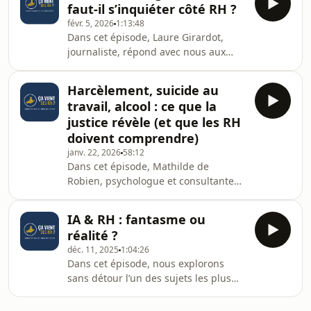
faut-il s’inquiéter côté RH ?
comment créer, structurer et animer
févr. 5, 2026
1:13:48
un réseau RH solide et utile.Plutôt
Dans cet épisode, Laure Girardot,
que de se limiter à l’idée de “faire du
journaliste, répond avec nous aux
réseau”, cet épisode propose une
questions relatives aux futurs impacts
approche structurée de la création
financiers.Plutôt que de se limiter à
d’un réseau professionnel RH
Harcèlement, suicide au
une lecture technique du budget
durable, capa
travail, alcool : ce que la
2026 et de la LFSS, cet épisode
justice révèle (et que les RH
propose une analyse croisée entre
doivent comprendre)
enjeux financiers, décisions publiques
janv. 22, 2026
58:12
et impacts humains pour les
Dans cet épisode, Mathilde de
entreprises et les équipes RH.Nous
Robien, psychologue et consultante
décryptons les réformes en cours,
en entreprise, et Aurélie Troestler,
nous abordons notamme
avocate au barreau de Paris,
IA & RH : fantasme ou
expérimentent un format inédit.Plutôt
réalité ?
que de se concentrer uniquement sur
déc. 11, 2025
1:04:26
la partie juridique, elles analysent des
Dans cet épisode, nous explorons
décisions de justice avec un double
sans détour l’un des sujets les plus
regard juridique et
commentés et les plus fantasmés du
psychologiqueNous abordons
moment : l’intelligence artificielle