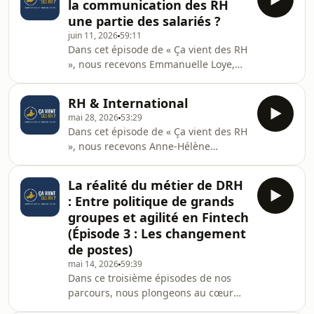
la communication des RH
des pays européens devront rendre le
une partie des salariés ?
reporting des écarts salariaux
juin 11, 2026
59:11
obligatoire d’ici 2026, seules 7 % des
Dans cet épisode de « Ça vient des RH
entreprises disposent aujourd'hui
», nous recevons Emmanuelle Loye,
d'une véritable stratégie en la
directrice de Staffbase France,
matière. Est-ce un sujet que les
experte à l'intersection des RH et de
entreprises subissent pa
RH & International
la communication interne depuis 20
mai 28, 2026
53:29
ans.Aujourd'hui, 60 à 70 % des
Dans cet épisode de « Ça vient des RH
salariés mondiaux n'ont pas accès à
», nous recevons Anne-Hélène
un ordinateur au quotidien. Entre
Scouarnec, DRH en freelance depuis 9
l’infobésité générée par la
ans et experte de l’accompagnement
multiplication des outils (Slack,
La réalité du métier de DRH
des sociétés internationales.Chaque
Teams, e-mails) et l'isolement
: Entre politique de grands
semaine, plus de 20 entreprises
numérique des travailleurs de
groupes et agilité en Fintech
étrangères s'implantent en France, et
(Épisode 3 : Les changement
aujourd'hui, un salarié sur huit
de postes)
travaille pour une structure
internationale. Pourtant, derrière la
mai 14, 2026
59:39
Dans ce troisième épisodes de nos
promesse de croissance se cache une
parcours, nous plongeons au cœur
réalité complexe :
des trajectoires contrastées de la