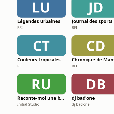
LU
JD
Légendes urbaines
Journal des sports
RFI
RFI
CT
CD
Couleurs tropicales
RFI
RFI
RU
DB
Raconte-moi une bêtise
dj bad'one
Initial Studio
dj bad'one