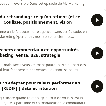
resque irréversible.Dans cet épisode de My Marketing
 notre rebranding. Pas seulement le choix d’un
ne nouvelle couverture, mais une réflexion complète sur
u rebranding : ce qu’on retient (et ce
| Coulisse, positionnement, vision
omme on le fait pour notre agence ?Dans cet épisode, on
 Marketing Xperience : nos moments clés, nos
6.On vous parle sans filtre de ce qui a marché (ou
e, et de notre nouvelle identité.PROMESSEVous repartez
échecs commerciaux en opportunités -
eting, vente, B2B, stratégie
… mais savez-vous vraiment pourquoi ?La plupart des
i leur font perdre des ventes. Pourtant, selon les
aisons de perte renseignées dans les CRM sont fausses
s équipes marketing, commerciales et dirigeantes de
e : s’adapter pour mieux performer en
[REDIF] | data et intuition
 efficace quand tout bouge autour de vous ?C’est la
ille, CMO part-time et co-fondateur de la communauté