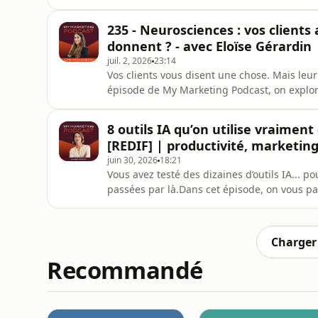
marketing Futur Proche.Dans cet épisode, o
avec plus de clarté, même en période d’inc
235 - Neurosciences : vos clients 
marketing aujourd’hui, en
donnent ? - avec Eloïse Gérardin
juil. 2, 2026
23:14
Vos clients vous disent une chose. Mais leu
épisode de My Marketing Podcast, on explor
les vraies motivations d’achat, les émotions 
en neurosciences et CEO de Brain Impact Ne
8 outils IA qu’on utilise vraiment
pas toujours expli
[REDIF] | productivité, marketing 
juin 30, 2026
18:21
Vous avez testé des dizaines d’outils IA... p
passées par là.Dans cet épisode, on vous parta
au quotidien dans notre business pour gagn
les plus "wahou". Juste ceux qui nous font 
tomber, s
Charger 
Recommandé