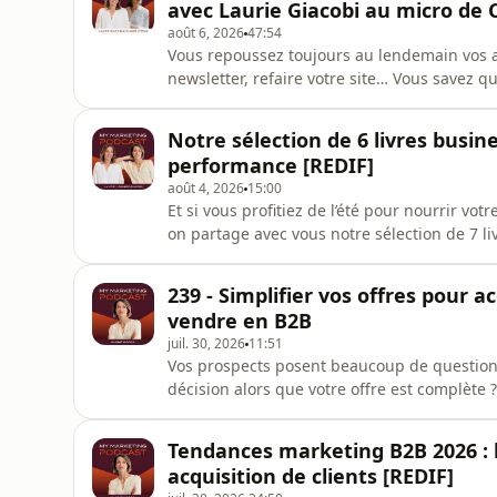
avec Laurie Giacobi au micro de C
août 6, 2026
47:54
Vous repoussez toujours au lendemain vos a
newsletter, refaire votre site… Vous savez q
moment. Et si le problème n'était pas un m
correspond pas ?Dans cet épisode pour le po
Notre sélection de 6 livres busi
partage sa visio
performance [REDIF]
août 4, 2026
15:00
Et si vous profitiez de l’été pour nourrir vo
on partage avec vous notre sélection de 7 li
en pause, en vadrouille ou entre deux projet
repenser votre organisation, votre posture d
239 - Simplifier vos offres pour a
rentrée.PROGRAMMEUn guide
vendre en B2B
juil. 30, 2026
11:51
Vos prospects posent beaucoup de question
décision alors que votre offre est complèt
marketing B2B : https://hi.switchy.io/wXvHC
https://mymarketingxperience.com/Dans cet
Tendances marketing B2B 2026 : l
spécialiste en stratégie marketing B2B, v
acquisition de clients [REDIF]