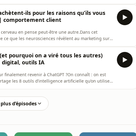
n prend de la hauteur pour vous aider à aborder 2026
ertitude.Dominique partage avec nous sa vision du
achètent-ils pour les raisons qu’ils vous
 | comportement client
r cerveau en pense peut-être une autre.Dans cet
e ce que les neurosciences révèlent au marketing sur
et la perception client.Avec Eloïse Gérardin, docteure
urosciences, découvrez pourquoi vos clients ne savent
 (et pourquoi on a viré tous les autres)
digital, outils IA
our finalement revenir à ChatGPT ?On connaît : on est
ge les 8 outils d’intelligence artificielle qu’on utilise
er 15 heures par semaine.Pas les plus tendances. Pas
vraiment gagner du temps (et ceux qu’on a laissés
plus d’épisodes