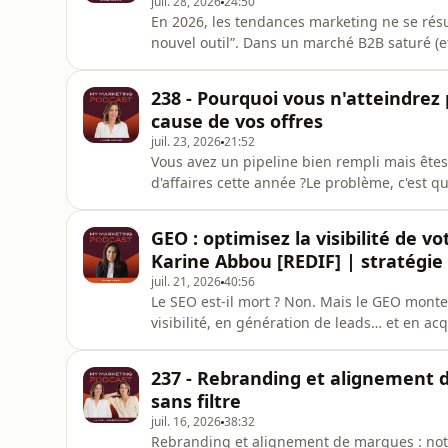
juil. 28, 2026
24:50
En 2026, les tendances marketing ne se résu
nouvel outil”. Dans un marché B2B saturé (e
vraiment sont celles qui renforcent la confia
deals sans vous battre uniquement sur le pr
238 - Pourquoi vous n'atteindrez p
grandes dynami
cause de vos offres
juil. 23, 2026
21:52
Vous avez un pipeline bien rempli mais êtes-
d'affaires cette année ?Le problème, c'est 
commerciales et chiffre d'affaires réellemen
entre la signature d'un contrat et sa factur
GEO : optimisez la visibilité de vo
lorsqu'on réalise
Karine Abbou [REDIF] | stratégie
juil. 21, 2026
40:56
Le SEO est-il mort ? Non. Mais le GEO monte 
visibilité, en génération de leads… et en ac
Optimization), c’est la nouvelle frontière d
pour Google, mais aussi pour les moteurs g
237 - Rebranding et alignement 
Gemini. Objectif : que vos
sans filtre
juil. 16, 2026
38:32
Rebranding et alignement de marques : notre