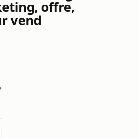
ting, offre,
ur vend
e