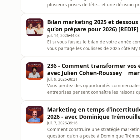
plusieurs prises de tête… et une décision p
Podcast, nous vous ouvrons les coulisses de
nouveau logo, de nouvelles couleurs ou d’u
Bilan marketing 2025 et dessous d
l’alignement entre
qu’on prépare pour 2026) [REDIF] 
juil. 14, 2026
44:08
Et si vous faisiez le bilan de votre année c
vous partage les coulisses de 2025 côté My
apprentissages et ce qu’on prépare pour 202
pas), de notre repositionnement stratégiqu
236 - Comment transformer vos 
avec un regard neuf su
avec Julien Cohen-Roussey | mark
juil. 9, 2026
38:21
Vous perdez des opportunités commerciales
entreprises pensent connaître les raisons qu
études citées dans cet épisode, 90 % des r
ou incomplètes. Une réalité qui empêche le
Marketing en temps d’incertitud
prendre les bonnes déc
2026 - avec Dominique Trémouille 
juil. 7, 2026
39:16
Comment construire une stratégie marketing
question qu’on a posée à Dominique Trémou