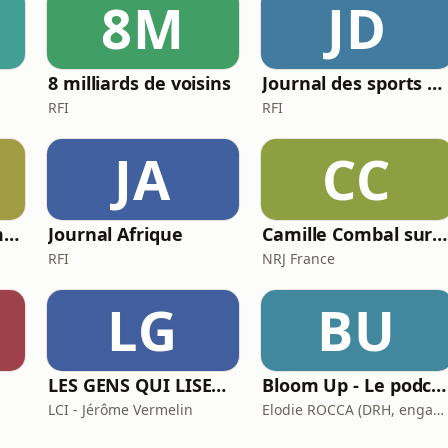
8M
JD
8 milliards de voisins
Journal des sports Afrique
RFI
RFI
JA
CC
Chronique de Mamane
Journal Afrique
Camille Combal sur NRJ
RFI
NRJ France
LG
BU
LES GENS QUI LISENT SONT PLUS HEUREUX
Bloom Up - Le podcast des parents d'aujourd'hui
LCI - Jérôme Vermelin
Elodie ROCCA (DRH, engagée pour une parentalité épanouie)