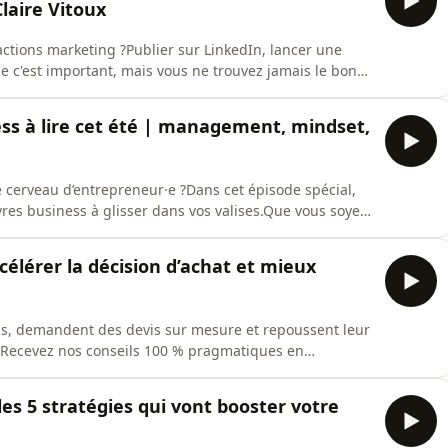
laire Vitoux
ctions marketing ?Publier sur LinkedIn, lancer une
ue c'est important, mais vous ne trouvez jamais le bon
anque de motivation, mais une stratégie qui ne vous
dcast Bye Bye Procrastination de Claire Vitoux, Laurie
ness à lire cet été | management, mindset,
tre cerveau d’entrepreneur·e ?Dans cet épisode spécial,
vres business à glisser dans vos valises.Que vous soyez
s, ces lectures vont vous aider à prendre du recul,
e leader… et repartir boosté à la
ccélérer la décision d’achat et mieux
s, demandent des devis sur mesure et repoussent leur
e ?Recevez nos conseils 100 % pragmatiques en
ollaborer avec My Marketing Xperience :
 épisode, Sandie Giacobi, de My Marketing Xperience,
es 5 stratégies qui vont booster votre