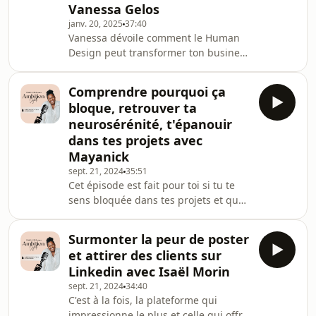
Vanessa Gelos
marquer 2025. Au
janv. 20, 2025
37:40
programmePourquoi la méfiance des
Vanessa dévoile comment le Human
utilisateurs est à son max et en quoi
Design peut transformer ton business
ça change complètement la donne
et ta vie personnelleEt si tu pouvais
pour les marquesLa s
prendre des décisions alignées avec
Comprendre pourquoi ça
ton énergie et ton fonctionnement
bloque, retrouver ta
naturel ? Dans cet épisode d'Ambition
neurosérénité, t'épanouir
Digitale, Vanessa, ancienne notaire
dans tes projets avec
devenue formatrice en Human
Mayanick
Design, partage son parcours
fascinant, sa reconversion. Elle
sept. 21, 2024
35:51
Cet épisode est fait pour toi si tu te
explique comment cet outil puissant
sens bloquée dans tes projets et que
lui a permis de révolu
tu as du mal à comprendre ce qui
t'empêche d'avancer. On y aborde des
Surmonter la peur de poster
sujets essentiels tels que pourquoi tu
et attirer des clients sur
te sens coincée malgré tes envies,
Linkedin avec Isaël Morin
comment retrouver ta neurosérénité
sept. 21, 2024
34:40
pour calmer ton esprit et t'épanouir
C'est à la fois, la plateforme qui
pleinement dans tes projets
impressionne le plus et celle qui offre