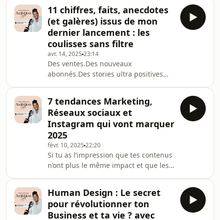
ma réponse à une question qu’on me
11 chiffres, faits, anecdotes
pose tout le temps – genre tout le
(et galères) issus de mon
temps : “Comment tu trouves toutes
dernier lancement : les
tes idées de contenu ?”Souvent, cette
coulisses sans filtre
question est accompagnée de petites
avr. 14, 2025
23:14
phrases comme :“Moi j’suis pas
Des ventes.Des nouveaux
créative.” “J’ai plus d’idées.” “Je sais
abonnés.Des stories ultra positives
pas quoi dire.”Et au-delà du fai
partout.Mais la vraie question c’est :
qu’est-ce qui se passe en coulisses,
7 tendances Marketing,
pour de vrai ?Spoiler : c’est rarement
Réseaux sociaux et
un long fleuve tranquille.Dans cet
Instagram qui vont marquer
épisode, je t’embarque avec moi dans
2025
les backstages complets de Carrousel
févr. 10, 2025
22:20
Superstar, mon dernier lancement
Si tu as l’impression que tes contenus
digital.Pas juste les beaux chiffres.Pas
n’ont plus le même impact et que les
juste les victoires qui flattent l’égo.Mai
stratégies qui marchaient hier pour
toi sont déjà obsolètes, cet épisode
Human Design : Le secret
est pour toi. J’ai observé, testé,
pour révolutionner ton
ajusté… et je te partage 7 tendances
Business et ta vie ? avec
marketing et réseaux sociaux qui vont