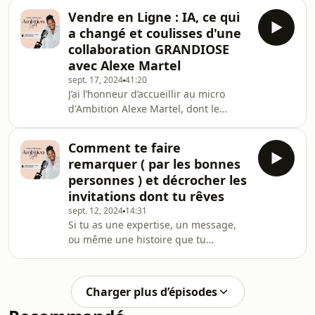
Geneviève est entrepreneure depuis
Vendre en Ligne : IA, ce qui
2012, organisatrice du célèbre bundle
a changé et coulisses d'une
annuel Ka-Ching, et animatrice des
collaboration GRANDIOSE
podcasts Effrontée.Dans cet épisode,
avec Alexe Martel
elle partage pourquoi elle a choisi le
sept. 17, 2024
41:20
podcast comme canal principal pour
J’ai l’honneur d’accueillir au micro
promouvoir sa marque personnelle.
d'Ambition Alexe Martel, dont le
Elle nous explique comment elle y
contenu est toujours ultra pertinent,
ajoute sa sec
créateur de déclics et incroyablement
Comment te faire
actionnable. Iel nous partage son
remarquer ( par les bonnes
point de vue sur l’avenir de la vente
personnes ) et décrocher les
en ligne, l’impact de l’IA sur la valeur
invitations dont tu rêves
de nos expertises, ainsi que les
sept. 12, 2024
14:31
coulisses de la plus grande
Si tu as une expertise, un message,
collaboration de l’entrepreneuriat en
ou même une histoire que tu
ligne francophone : "Le Cabinet des
souhaites mettre davantage en
Curio
lumière, et que tu as déjà en tête les
types d’invitations que tu vises –
Charger plus d’épisodes
comme des interviews de podcasts,
des sommets dans ta thématique, ou