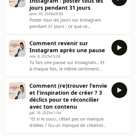
Instagram : poster tous les
jours pendant 31 jours
janv. 30, 2026
29:00
Poster tous les jours sur Instagram
pendant 31 jours : ce que ce
challenge m’a vraiment
apprisPendant un mois, j’ai relevé un
Comment revenir sur
défi que je regardais jusque-là de loin
Instagram après une pause
: poster tous les jours sur Instagram
nov. 9, 2025
15:24
pendant 31 jours.Pas pour prouver
Tu fais une pause sur Instagram… Et
qu’il faut poster poster beaucoup
à chaque fois, le même sentiment
pour être visible.Mais pour observer,
revient : “OK… je poste quoi
tester, comprendre ce que ce rythme
maintenant ? Comment je reviens ?
révèle sur la régularité, la création de
Comment (re)trouver l'envie
Est-ce que je dois expliquer ? Si tu te
contenu, l’én
et l'inspiration de créer ? 3
reconnais, cet épisode va t’apaiser ET
déclics pour te réconcilier
te donner un vrai plan.Parce que
avec ton contenu
cette année, j’ai fait les pauses les
juil. 19, 2025
11:54
plus longues que j’ai jamais prises…et
"Et si le souci, c’était pas un manque
paradoxalement, c’est aussi l’année où
d’idées ? Ou un manque de créativité
elles ont eu le moins d’impact sur
? Aujourd’hui, j’ai envie de te partager
mon b