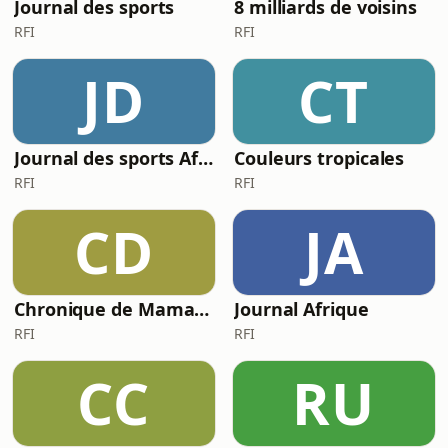
Journal des sports
8 milliards de voisins
RFI
RFI
JD
CT
Journal des sports Afrique
Couleurs tropicales
RFI
RFI
CD
JA
Chronique de Mamane
Journal Afrique
RFI
RFI
CC
RU