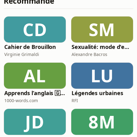
Recommandé
cette conférence qui te fait de l’œil –
mais que tu te demandes
concrètement comment te faire
CD
SM
remarquer pour être invité... cet
épisode est pour toi !Depuis le lan
Cahier de Brouillon
Sexualité: mode d'emploi
Virginie Grimaldi
Alexandre Bacros
AL
LU
Apprends l’anglais 🇬🇧 pendant ton sommeil 😴 1000 phrases pour débutants | avec 1000-words.com
Légendes urbaines
1000-words.com
RFI
JD
8M