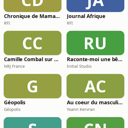
Chronique de Mamane
Journal Afrique
RFI
RFI
CC
RU
Camille Combal sur NRJ
Raconte-moi une bêtise
NRJ France
Initial Studio
G
AC
Géopolis
Au coeur du masculin - Yoann Kervran
Géopolis
Yoann Kervran