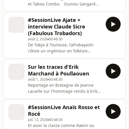
et Tabou Combo. Oumou Sangaré
image et récit. Leur approche hybride
Diva des musiques africaines
relie les cultures insulaires à la
contemporaines, Oumou Sangaré a
modernité urbaine, entre pop, zouk,
#SessionLive Ajate +
ouvert la 40ème édition des Nuits
danceh
interview Claude Sicre
d'Afrique. Forte d’une longue carrière
(Fabulous Trobadors)
et récipiendaire de nombreux prix
août 2, 2026
00:48:30
prestigieux, cette immense
De Tokyo à Toulouse, l'afrobayashi
chanteuse, engagée et authentique
côtoie un ingénieur en folklore
transporte au cœur de la tradition
occitan. Nos premiers invités dans
musicale du Wassoulou. Par ailleurs,
cette #SessionLive arrivent de Tokyo,
Oumou Sangaré est rentrée dans
Sur les traces d'Erik
c'est le groupe à 9 têtes AJATE. Formé
Marchand à Poullaouen
en 2011 à Tokyo, son créateur
août 1, 2026
00:48:30
Junichiro Imaeda a été piqué par le
Reportage en Bretagne de Jeanne
mystique lors de l'achat d'un album
Lacaille sur l'hommage rendu à Erik
de Fela. Dès lors, la musique
Marchand. Jamais sans son chapeau
traditionnelle japonaise Oyahashi de
ni sa belle moustache : Erik
Junichiro a doucement glissé vers
#SessionLive Anaïs Rosso et
Marchand, grande voix et grand
l'Afrobeat, mais e
Rocé
passeur des musiques bretonnes, est
juil. 12, 2026
00:48:30
mort en octobre 2025 à l’âge de 70
Et avoir la classe comme Rakim ou
ans dans son pays de cœur, la