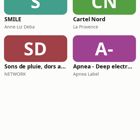
S
CN
SMILE
Cartel Nord
Anne-Liz Deba
La Provence
SD
A-
Sons de pluie, dors avec moi
Apnea - Deep electronic music
NETWORK
Apnea Label