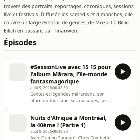
travers des portraits, reportages, chroniques, sessions
live et festivals. Diffusée les samedis et dimanches, elle
couvre un large éventail de genres, de Mozart à Billie
Eilish en passant par Tinariwen.
Épisodes
#SessionLive avec 15 15 pour
l'album Mārara, l'île-monde
fantasmagorique
août 9, 2026
00:48:30
Contes et légendes māraréens, son
office du tourisme, ses masques, ses
tatouages, ses eaux turquoises, ses
harmonies ! #SessionLive avec 15 15
Nuits d'Afrique à Montréal,
accompagné par le critique musical
la 40ème ! (Partie 1)
Sophian Fanen, album Mārara
août 8, 2026
00:48:30
(poisson volant) 15 15 est un collectif
Avec Oumou Sangaré, Chris Combette
franco-polynésien qui mêle musique,