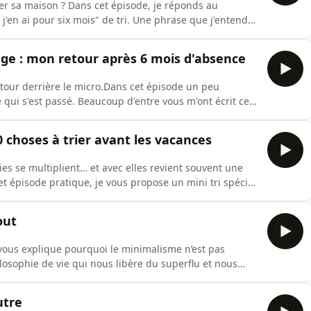
r sa maison ? Dans cet épisode, je réponds au
 j'en ai pour six mois" de tri. Une phrase que j'entends
parle de :Pourquoi le désencombrement peut prendre
arrêter l'hémorragie si votre tri
e : mon retour après 6 mois d'absence
retour derrière le micro.Dans cet épisode un peu
ce qui s'est passé. Beaucoup d'entre vous m'ont écrit ces
s, et je tenais à vous répondre avec honnêteté.Cette
aration après vingt ans de mariage, un déménagement,
0 choses à trier avant les vacances
rties se multiplient… et avec elles revient souvent une
t épisode pratique, je vous propose un mini tri spécial
ent, mais une mise à jour simple et légère pour
dant les prochains mois.Nous allons voir comment
out
vous explique pourquoi le minimalisme n’est pas
osophie de vie qui nous libère du superflu et nous
n parle de :Comment distinguer les objets qui nous
otre quotidien.Pourquoi aucun objet ne peut nous
utre