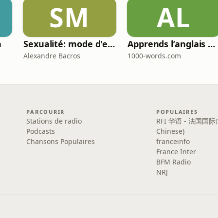
SM
AL
n
Sexualité: mode d'emploi
Apprends l’anglais 🇬🇧 pendant ton sommeil 😴 1000 phrases pour débutants | avec 1000-words.com
Alexandre Bacros
1000-words.com
PARCOURIR
POPULAIRES
Stations de radio
RFI 华语 - 法国国际
Podcasts
Chinese)
Chansons Populaires
franceinfo
France Inter
BFM Radio
NRJ