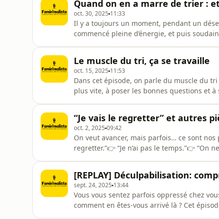
Quand on en a marre de trier : et 
pourquoi le désenc
oct. 30, 2025
11:33
Il y a toujours un moment, pendant un dés
commencé pleine d’énergie, et puis soudain…
on a l’impression que ça n’avance pas, qu’o
découragement était en fait un tournant ?Da
Le muscle du tri, ça se travaille
est pas vraiment un — parce q
oct. 15, 2025
11:53
Dans cet épisode, on parle du muscle du tri
plus vite, à poser les bonnes questions et 
tri nourrit la suivante, comment notre rappo
enfin fluide, naturel, presque apaisé.Le tra
“Je vais le regretter” et autre
programme d
oct. 2, 2025
09:42
On veut avancer, mais parfois… ce sont nos 
regretter.”👉 “Je n’ai pas le temps.”👉 “On n
comme des vérités… alors qu’elles ne sont q
décortiquer ensemble pour comprendre :Pour
[REPLAY] Déculpabilisation: com
vraiment de nos peurs.Com
sept. 24, 2025
13:44
Vous vous sentez parfois oppressé chez vou
comment en êtes-vous arrivé là ? Cet épisod
une dose de déculpabilisation. Nous explor