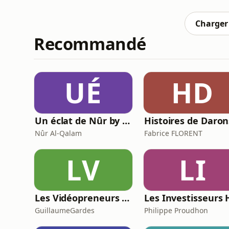
mise en ménage jusqu'aux influences de la 
cet épisode :Les étapes
Charger 
Recommandé
UÉ
HD
Un éclat de Nûr by Nûr Al-Qalam
Nûr Al-Qalam
Fabrice FLORENT
LV
LI
Les Vidéopreneurs - Le Podcast des vidéastes entrepreneurs.
GuillaumeGardes
Philippe Proudhon