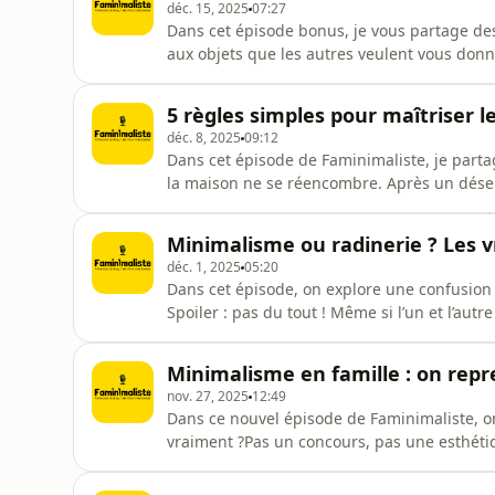
déc. 15, 2025
07:27
Dans cet épisode bonus, je vous partage des
aux objets que les autres veulent vous donne
?”, ou un objet que vous n’avez absolument 
tous ces situations : un proche généreux, u
5 règles simples pour maîtriser l
très motivé
déc. 8, 2025
09:12
Dans cet épisode de Faminimaliste, je parta
la maison ne se réencombre. Après un désen
plus que ce qui sort. En famille, entre les a
enfants et les objets du quotidien, on peut
Minimalisme ou radinerie ? Les v
règles per
déc. 1, 2025
05:20
Dans cet épisode, on explore une confusion t
Spoiler : pas du tout ! Même si l’un et l’autr
radicalement différentes.Ensemble nous e
liberté, d’intention et de clarté — alors que 
Minimalisme en famille : on repr
subie et l’ac
nov. 27, 2025
12:49
Dans ce nouvel épisode de Faminimaliste, on 
vraiment ?Pas un concours, pas une esthét
intention : vivre plus léger, en accord avec 
quotidien en famille et retrouver de la séré