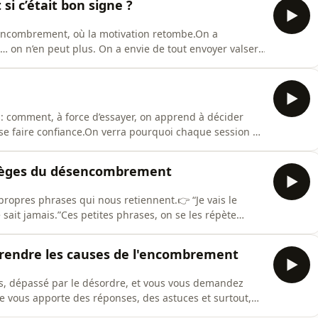
si c’était bon signe ?
encombrement, où la motivation retombe.On a
 on n’en peut plus. On a envie de tout envoyer valser,
n ne verra jamais le bout.Mais si ce moment de
ns cet épisode, on parle de ce passage à vide qui n’en
 : comment, à force d’essayer, on apprend à décider
à se faire confiance.On verra pourquoi chaque session de
rt aux objets évolue, et à quel moment le tri devient
nscript de l'épisodeToutes les informations sur mon
s pièges du désencombrement
propres phrases qui nous retiennent.👉 “Je vais le
e sait jamais.”Ces petites phrases, on se les répète
ue des blocages déguisés.Dans cet épisode, on va les
quoi elles nous paralysent.Ce qu’elles révèlent
prendre les causes de l'encombrement
s, dépassé par le désordre, et vous vous demandez
e vous apporte des réponses, des astuces et surtout,
ons les causes profondes de l'encombrement, depuis la