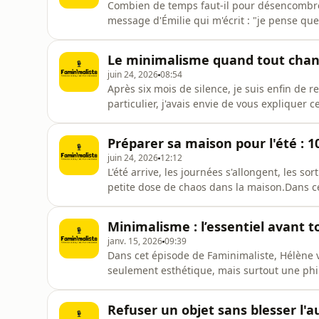
Combien de temps faut-il pour désencombre
message d'Émilie qui m'écrit : "je pense que
souvent et qui mérite qu'on en parle.On y 
du temps (et pourquoi c'est normal)Comment 
Le minimalisme quand tout chang
s'éterniseL'importance de faire des pauses
juin 24, 2026
08:54
Après six mois de silence, je suis enfin de 
particulier, j'avais envie de vous expliquer 
derniers mois pour prendre de mes nouvelle
dernière année a été marquée par une sép
Préparer sa maison pour l'été : 1
une nouvelle org
juin 24, 2026
12:12
L'été arrive, les journées s'allongent, les so
petite dose de chaos dans la maison.Dans ce
été. Pas un grand chantier de désencombrem
rendre votre maison plus facile à vivre pen
Minimalisme : l’essentiel avant t
organiser les aff
janv. 15, 2026
09:39
Dans cet épisode de Faminimaliste, Hélène 
seulement esthétique, mais surtout une phil
permet de nous concentrer sur l’essentiel.O
servent vraiment de ceux qui encombrent n
Refuser un objet sans blesser l'a
“sauver” et comment reprendre le