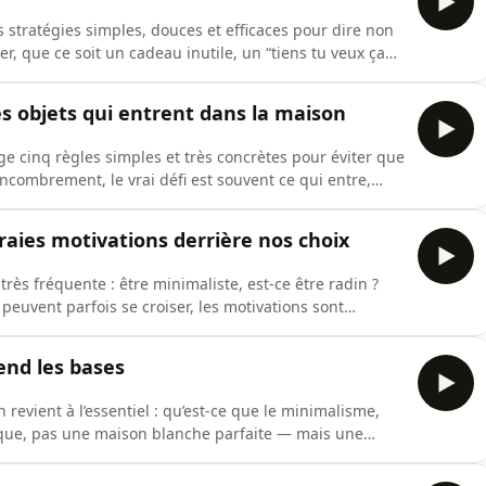
 stratégies simples, douces et efficaces pour dire non
r, que ce soit un cadeau inutile, un “tiens tu veux ça
pas envie de voir entrer chez vous.Nous rencontrons
n collègue qui “pense bien faire”, des grands-parents
es objets qui entrent dans la maison
ge cinq règles simples et très concrètes pour éviter que
combrement, le vrai défi est souvent ce qui entre,
chats, les cadeaux, les paperasses, les trouvailles des
 vite être envahis sans même s’en rendre compte. Ces
raies motivations derrière nos choix
rès fréquente : être minimaliste, est-ce être radin ?
e peuvent parfois se croiser, les motivations sont
xplorons comment le minimalisme est une démarche de
la radinerie repose plutôt sur la peur, la restriction
end les bases
revient à l’essentiel : qu’est-ce que le minimalisme,
ique, pas une maison blanche parfaite — mais une
ses valeurs, réduire la charge mentale, simplifier le
nité.Je vous partage ma définition du minimalisme,