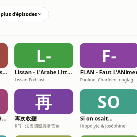
société de consommation.🔍 Points clés abordés dans
plus d’épisodes
L-
F-
Histoires de Darons (des pères qui parlent de paternité)
Lissan - L'Arabe Littéraire au Quotidien
FLAN - Faut L'ANime
Lissan Podcast
Pauline, Charleen, naglaglass
再
SO
Les Investisseurs Heureux : le podcast sans langue de bois
再次收聽
Si on osait...
RFI - 法國國際廣播電台
Hippolyte & Joséphine