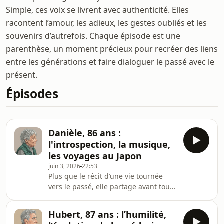
Simple, ces voix se livrent avec authenticité. Elles
racontent l’amour, les adieux, les gestes oubliés et les
souvenirs d’autrefois. Chaque épisode est une
parenthèse, un moment précieux pour recréer des liens
entre les générations et faire dialoguer le passé avec le
présent.
Épisodes
Danièle, 86 ans :
l'introspection, la musique,
les voyages au Japon
juin 3, 2026
22:53
Plus que le récit d’une vie tournée
vers le passé, elle partage avant tout
une manière d’habiter le présent,
attentive aux mouvements du monde,
Hubert, 87 ans : l’humilité,
à ce qui se transforme sous nos