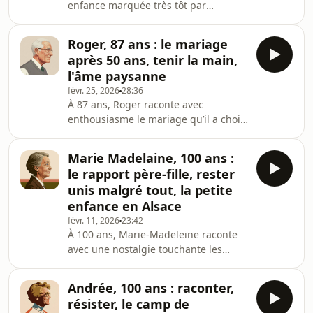
enfance marquée très tôt par
forme de retenue presque intacte,
l’absence, les responsabilités trop
comme p
grandes et la solitude des années de
Roger, 87 ans : le mariage
guerre. .Devenue éducatrice, épouse
après 50 ans, tenir la main,
d’un militaire souvent loin d’elle, mère
l'âme paysanne
de quatre enfants, elle construit
févr. 25, 2026
28:36
patiemment un foyer chaleureux,
À 87 ans, Roger raconte avec
ouvert, vivant. Sa maison ne
enthousiasme le mariage qu’il a choisi
désemplit jamais : amis, voisins,
tardivement, lorsqu’il a épousé une
camarades de classe, enfants de
femme qui avait déjà des enfants.
passage… Chez elle, on partage
Marie Madelaine, 100 ans :
Pour lui, aimer, c’était d’abord tenir la
le rapport père-fille, rester
main, être présent, construire
unis malgré tout, la petite
doucement.Bienveillant et
enfance en Alsace
profondément attaché à l’amitié, il
févr. 11, 2026
23:42
parle de Madame “Jo”, rencontrée à la
À 100 ans, Marie-Madeleine raconte
résidence, comme d’une évidence. Il
avec une nostalgie touchante les
évoque souvent la notion de lien, de
souvenirs de sa petite enfance en
fidélité, de sol
Alsace. La relation avec ses parents a
Andrée, 100 ans : raconter,
fait d’elle une femme joyeuse et
résister, le camp de
autrefois extravertie.Devenue mère