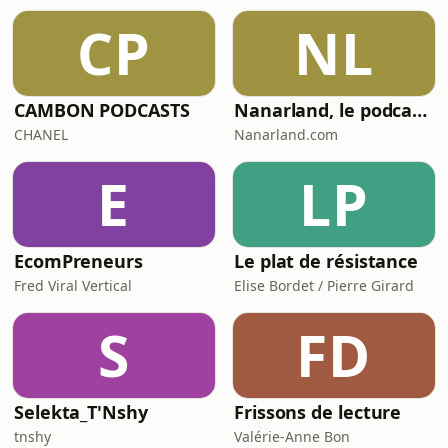
CP
NL
CAMBON PODCASTS
Nanarland, le podcast - Les mauvais films sympathiques en audio
CHANEL
Nanarland.com
E
LP
EcomPreneurs
Le plat de résistance
Fred Viral Vertical
Elise Bordet / Pierre Girard
S
FD
Selekta_T'Nshy
Frissons de lecture
tnshy
Valérie-Anne Bon