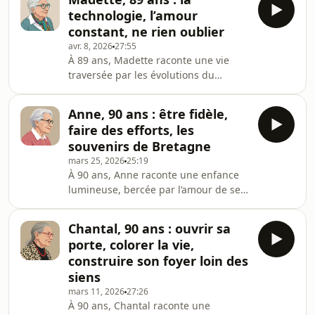
des moments partagés.Habitée par le
technologie, l’amour
goût des autres et du partage, elle
constant, ne rien oublier
évoque une vie faite de gestes
avr. 8, 2026
27:55
simples, de présences fidèles et de
À 89 ans, Madette raconte une vie
souvenirs précieux. Sa passion pour
traversée par les évolutions du
la randonnée l’a menée loin, pas
monde, sans jamais perdre le fil de
seulement en kilomètres, mais
l’essentiel. Curieuse et profondément
surtout en renc
Anne, 90 ans : être fidèle,
ancrée dans son époque, elle s’est
faire des efforts, les
approprié la technologie avec une
souvenirs de Bretagne
étonnante facilité. Commandes en
mars 25, 2026
25:19
ligne, montre connectée, questions
À 90 ans, Anne raconte une enfance
posées à ChatGPT… on la surnomme
lumineuse, bercée par l’amour de ses
la “mamie geek” ! Au cœur de son
parents et la tendresse d’un grand-
récit, il y a l’amour. Un amour
père resté gravé dans sa mémoire,
constant, qui n’enferme p
Chantal, 90 ans : ouvrir sa
quelque part en Bretagne. Des
porte, colorer la vie,
souvenirs simples, mais fondateurs,
construire son foyer loin des
qui ont dessiné très tôt son regard
siens
sur le monde.Guidée par la foi, elle a
mars 11, 2026
27:26
construit sa vie autour de l’attention
À 90 ans, Chantal raconte une
aux autres, de la discrétion et d’une