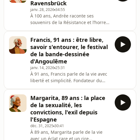
Ravensbrück
d’un enfant en situation de handicap,
janv. 28, 2026
34:55
elle partage la manière dont elle a su
À 100 ans, Andrée raconte ses
rester unie à son mari malgré les
souvenirs de la Résistance et l’horreur
épreuves de la vie.Ses mots sont
du camp de Ravensbrück avec une
simples, son intonation enthousiaste,
précision déconcertante.Médaillée de
et elle g
Francis, 91 ans : être libre,
la plus haute distinction pour son
savoir s'entourer, le festival
engagement, elle consacre
de la bande-dessinée
aujourd’hui sa vie à transmettre ces
d'Angoulême
récits, pour que ces histoires ne
janv. 14, 2026
25:31
tombent jamais dans l’oubli.Un
À 91 ans, Francis parle de la vie avec
témoignage précieux, l’un des
liberté et simplicité. Fondateur du
derniers, qui nous rappelle les
festival de la bande dessinée
sombres heures de l’Histoire.Hébergé
d’Angoulême, il partage ses
Margarita, 89 ans : la place
souvenirs, ses rencontres et son
de la sexualité, les
regard unique sur le monde, toujours
convictions, l'exil depuis
animé par la curiosité et
l'Espagne
l'énergie.Dans cet épisode, il évoque
déc. 31, 2025
30:41
sa passion pour le 9ᵉ art, le goût de
À 89 ans, Margarita parle de la vie
l’aventure, de la découverte, et
avec un éclat rare et un rire
l’importance de rester fidèle à ses