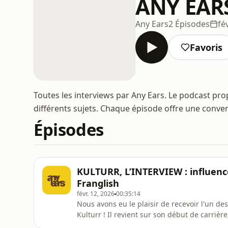
ANY EARS
Any Ears
2 Épisodes
fé
Favoris
Toutes les interviews par Any Ears. Le podcast pro
différents sujets. Chaque épisode offre une conve
Épisodes
KULTURR, L’INTERVIEW : influences
Franglish
févr. 12, 2026
00:35:14
Nous avons eu le plaisir de recevoir l'un des
Kulturr ! Il revient sur son début de carrièr
Cigale et la conception de son projet "Hope 