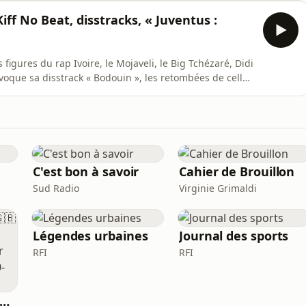
Kiff No Beat, disstracks, « Juventus :
 figures du rap Ivoire, le Mojaveli, le Big Tchézaré, Didi
 évoque sa disstrack « Bodouin », les retombées de celle-
uventus : Nueva Era » maintenant disponible sur toutes
C'est bon à savoir
Cahier de Brouillon
Sud Radio
Virginie Grimaldi
Légendes urbaines
Journal des sports
RFI
RFI
ends l’anglais 🇬🇧 pendant ton sommeil 😴 1000 phrases pour débutants | avec 1000-words.com