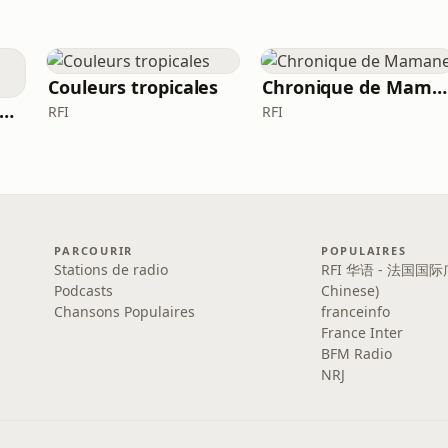
Couleurs tropicales
Chronique de Mamane
ournal des sports Afrique
RFI
RFI
PARCOURIR
POPULAIRES
Stations de radio
RFI 华语 - 法国国际
Podcasts
Chinese)
Chansons Populaires
franceinfo
France Inter
BFM Radio
NRJ