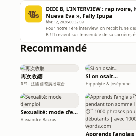
DIDI B, L’INTERVIEW : rap ivoire, 
Nueva Eva », Fally Ipupa
févr. 12, 2026
00:32:09
Pour notre 1ère interview, on reçoit l’une des
B ! Il revient sur l’ensemble de sa carrière,
ci et nous parle de sa nouvelle mixtape « J
Recommandé
les plateformes !
再次收聽
Si on osait...
RFI - 法國國際廣播電台
Hippolyte & Joséphine
Sexualité: mode d'emploi
Alexandre Bacros
Appr