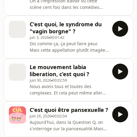
On a l’impression d’avoir vu cette
Audion. Visitez
scène cent fois dans les comédies
https://www.audion.fm/fr/privacy-
romantiques : un couple se dispute,
policy pour plus d’informations.
ça monte crescendo, et là, BAM, ils se
C'est quoi, le syndrome du
sautent dessus. Le sexe est intense, et
"vagin borgne" ?
une fois le rapport terminé, tout
juil. 3, 2026
00:01:42
semble aller mieux. Mais pourquoi ?
Dis comme ça, ça peut faire peur.
On t'explique ça. Hébergé par Audion.
Mais cette appellation plutôt imagée
Visitez
est très proche de la vérité. On
https://www.audion.fm/fr/privacy-
t'explique de quoi il s'agit dans la
policy pour plus d’informations.
Le mouvement labia
Question Cul. Hébergé par Audion.
liberation, c’est quoi ?
Visitez
juin 30, 2026
00:02:59
https://www.audion.fm/fr/privacy-
Nous avons tous et toutes des
policy pour plus d’informations.
complexes. Et cela peut même aller
jusqu’à la forme de nos parties
génitales.&nbsp;Taille, forme,
C'est quoi être pansexuelle ?
couleur… Les vulves sont nombreuses
juin 26, 2026
00:02:04
et toutes différentes. Et si vous avez
Aujourd'hui, dans la Question Q, on
du mal à accepter la vôtre, voici un
s'interroge sur la pansexualité.Mais
mouvement qui va vous aider : le
au fait, ça veut dire quoi être