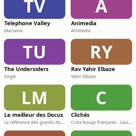
TV
A
Telephone Valley
Animedia
Mariama
Animedia
TU
RY
The Undersiders
Rav Yahir Elbaze
Engle
Yahir Elbaze
LM
C
Le meilleur des Docus
Clichés
La référence des grands documentaires
Croix-Rouge française - Louie Media