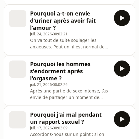
comportements qu'on ne peut plus
https://www.audion.fm/fr/privacy-
laisser passer. Alors comment on fait
policy pour plus d’informations.
Pourquoi a-t-on envie
pour parler de sexe sur les
d'uriner après avoir fait
applications de rencontre ? Hébergé
l'amour ?
par Audion. Visitez
juil. 24, 2026
00:02:21
https://www.audion.fm/fr/privacy-
On va tout de suite soulager les
policy pour plus d’informations.
anxieuses. Petit un, il est normal de
vouloir uriner après un rapport
sexuel, ou de la masturbation. Petit
Pourquoi les hommes
deux, il est normal qu'il y ait un petit
s'endorment après
temps entre le moment où l'on est
l'orgasme ?
assise sur le trône, et le moment où
juil. 21, 2026
00:02:26
ça coule ! Hébergé par Audion. Visitez
Après une partie de sexe intense, t’as
https://www.audion.fm/fr/privacy-
envie de partager un moment de
policy pour plus d’informations.
tendresse avec ton partenaire, de
papoter un peu...Sauf que quand tu
Pourquoi j'ai mal pendant
te tournes, tu vois qu’il dort déjà à
un rapport sexuel ?
poings fermés.Le prends pas pour toi,
juil. 17, 2026
00:03:09
c’est biologique. On t’explique.
Accordons-nous sur un point : si on
Hébergé par Audion. Visitez