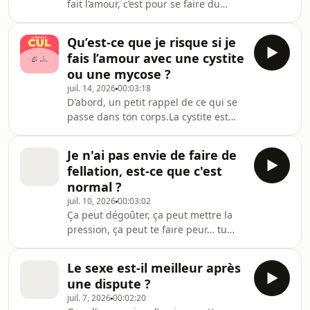
fait l’amour, c’est pour se faire du
https://www.audion.fm/fr/privacy-
bien.Aujourd’hui dans la Question Q,
policy pour plus d’informations.
on s’interroge :&nbsp;pourquoi,
Qu’est-ce que je risque si je
parfois, on peut avoir mal pendant un
fais l’amour avec une cystite
rapport sexuel ? Hébergé par Audion.
ou une mycose ?
Visitez
juil. 14, 2026
00:03:18
https://www.audion.fm/fr/privacy-
D'abord, un petit rappel de ce qui se
policy pour plus d’informations.
passe dans ton corps.La cystite est
due à une bactérie naturellement
présente dans ton corps : escherichia
Je n'ai pas envie de faire de
coli.Elle est inoffensive quand elle est
fellation, est-ce que c'est
dans tes intestins et aux abords de
normal ?
ton anus.Mais, à cause des va-et-vient
juil. 10, 2026
00:03:02
pendant le sexe, elle peut parfois
Ça peut dégoûter, ça peut mettre la
remonter dans l’urètre jusqu’à ta
pression, ça peut te faire peur… tu
vessie, et là ça pose problème…
vois où je veux en venir ?
&nbsp; Hébergé par Audion. Visitez
&nbsp;&nbsp;Aujourd’hui dans la
http
Le sexe est-il meilleur après
Question Q, on s’interroge : J'ai pas
une dispute ?
envie de faire de fellation, est-ce que
juil. 7, 2026
00:02:20
c'est normal ?&nbsp; Hébergé par