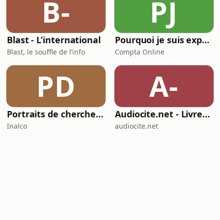
B-
PJ
Blast - L’international
Pourquoi je suis expert(e)-comptable ?
Blast, le souffle de l’info
Compta Online
PD
A-
Portraits de chercheur(e)s en études aréales
Audiocite.net - Livres audio gratuits
Inalco
audiocite.net