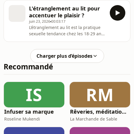
«&nbsp;labia&nbsp;liberation
pansexuelle ? Hébergé par Audion.
».&nbsp; Hébergé par Audion. Visitez
L'étranglement au lit pour
Visitez
https://www.audion.fm/fr/privacy-
accentuer le plaisir ?
https://www.audion.fm/fr/privacy-
policy pour plus d’informati
juin 23, 2026
00:03:17
policy pour plus d’informations.
L’étranglement au lit est la pratique
sexuelle tendance chez les 18-29 ans
en ce moment mais elle peut aussi
s’avérer dangereuse, on t’explique.
Hébergé par Audion. Visitez
Charger plus d’épisodes
https://www.audion.fm/fr/privacy-
Recommandé
policy pour plus d’informations.
IS
RM
Infuser sa marque
Rêveries, méditation pour s'endormir
Roseline Mukendi
La Marchande de Sable