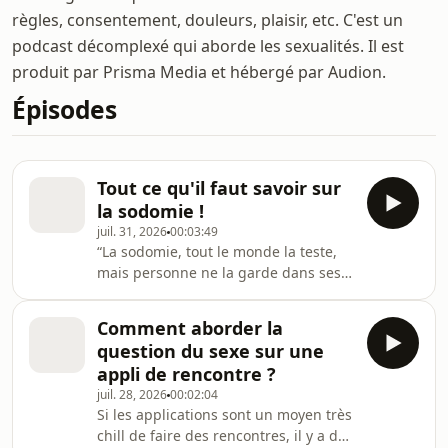
règles, consentement, douleurs, plaisir, etc. C'est un
podcast décomplexé qui aborde les sexualités. Il est
produit par Prisma Media et hébergé par Audion.
Épisodes
Tout ce qu'il faut savoir sur
la sodomie !
juil. 31, 2026
00:03:49
“La sodomie, tout le monde la teste,
mais personne ne la garde dans ses
pratiques sexuelles régulières”. Voilà
ce que dit la sexperte Maïa
Comment aborder la
Mazaurette de cette pratique
question du sexe sur une
sexuelle, encore pas mal
appli de rencontre ?
taboue.&nbsp;Alors aujourd’hui, dans
juil. 28, 2026
00:02:04
la Question Q, je te dis tout ce qu’il y a
Si les applications sont un moyen très
à savoir sur la sodomie ! Hébergé par
chill de faire des rencontres, il y a des
Audion. Visitez