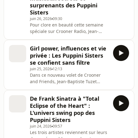
surprenants des Puppini
Sisters
juin 26, 2026
09:30
Pour clore en beauté cette semaine
spéciale sur Crooner Radio, Jean-
Baptiste Tuzet reçoit une dernière fois
Marcella, Kate et Rosanna du groupe
Girl power, influences et vie
légendaire The Puppini Sisters.
privée : Les Puppini Sisters
Interrogée sur ce que donnerait la
se confient sans filtre
création de leur formation
juin 25, 2026
12:13
aujourd'hui, en 2026, la fondatrice
Dans ce nouveau volet de Crooner
Marcella explique qu'elles devraient
and Friends, Jean-Baptiste Tuzet
proposer un concept totalement
bouscule gentiment les idées reçues
différent, tant elles ont inspiré de
avec ses invitées, The Puppini Sisters.
nombreux groupes depu
De Frank Sinatra à "Total
Marcella, Kate et Rosanna profitent de
Eclipse of the Heart" :
l'occasion pour clarifier leur vision du
L'univers swing pop des
groupe : si elles adorent l'esthétique
Puppini Sisters
et la courtoisie des années 50, elles
juin 24, 2026
09:57
revendiquent un fonctionnement
Les trois artistes reviennent sur leurs
profondément moderne et