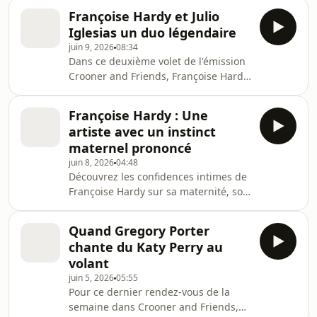
qui a bercé son enfance. De ses
Françoise Hardy et Julio
premières réactions instinctives face
Iglesias un duo légendaire
aux mélodies de Véronique Sanson et
juin 9, 2026
08:34
de Michel Berger jusqu'à sa
Dans ce deuxième volet de l'émission
collaboration d'exception avec Henri
Crooner and Friends, Françoise Hardy
Salvador sur l'album Chambre avec
partage son regard de mère sur
vue, plongez dans l'éducation
l'enfance de son fils Thomas face à la
culturelle d'un enfant de la
Françoise Hardy : Une
notoriété de ses parents. Elle dévoile
balle.Hébergé par Ausha. Vis
artiste avec un instinct
ses habitudes de travail à domicile
maternel prononcé
dédiées à l'astrologie et à ses
juin 8, 2026
04:48
émissions pour RMC, tout en révélant
Découvrez les confidences intimes de
l'histoire secrète derrière
Françoise Hardy sur sa maternité, son
l'enregistrement de son grand succès
parcours médical pour devenir mère
en duo avec Julio Iglesias.Hébergé
et les premiers mois de la vie de son
par Ausha. V
Quand Gregory Porter
fils Thomas Dutronc. Au micro de
chante du Katy Perry au
Jean-Baptiste Tuzet sur Crooner
volant
Radio, l'icône de la chanson française
juin 5, 2026
05:55
évoque avec pudeur son instinct
Pour ce dernier rendez-vous de la
maternel, sa cure à Salies-de-Béarn
semaine dans Crooner and Friends,
ainsi que l'influence précoce et