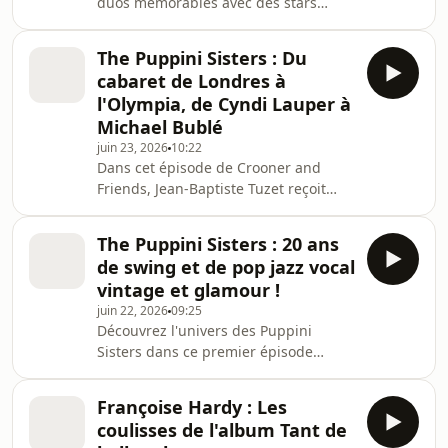
duos mémorables avec des stars
indépendant où les femmes dirigent
internationales telles que Michael
tout, des a
Bublé, Seal, Gary Barlow, John
The Puppini Sisters : Du
Barrowman, George Parris ou encore
cabaret de Londres à
Wojtek Mazolewski. Elles partagent
l'Olympia, de Cyndi Lauper à
également la liste de leurs crooners
Michael Bublé
préférés, de Frank Sinatra, Sammy
juin 23, 2026
10:22
Davis Jr. et Nat King Cole jusqu'au
Dans cet épisode de Crooner and
chanteur tchèque Vojtěch Dyk. Enfin,
Friends, Jean-Baptiste Tuzet reçoit
elles présentent en exclusivité leur
Marcella, Rosanna et Kate du
reprise épiq
légendaire groupe The Puppini
The Puppini Sisters : 20 ans
Sisters pour célébrer la sortie de leur
de swing et de pop jazz vocal
album anniversaire, Birthday Party,
vintage et glamour !
marquant leurs 20 ans de carrière à
juin 22, 2026
09:25
travers le monde.Avec humour et
Découvrez l'univers des Puppini
élégance, les trois chanteuses
Sisters dans ce premier épisode
reviennent sur leurs débuts dans la
exclusif sur Crooner Radio. À
scène cabaret underground de
l'occasion de leurs vingt ans de
Londres, leurs collaborations mar
Françoise Hardy : Les
carrière internationale, Marcella, Kate
coulisses de l'album Tant de
et Rosanna se confient au micro de