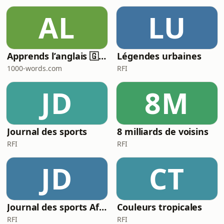
AL
LU
Apprends l’anglais 🇬🇧 pendant ton sommeil 😴 1000 phrases pour débutants | avec 1000-words.com
Légendes urbaines
1000-words.com
RFI
JD
8M
Journal des sports
8 milliards de voisins
RFI
RFI
JD
CT
Journal des sports Afrique
Couleurs tropicales
RFI
RFI