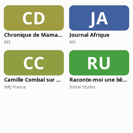
CD
JA
Chronique de Mamane
Journal Afrique
RFI
RFI
CC
RU
Camille Combal sur NRJ
Raconte-moi une bêtise
NRJ France
Initial Studio