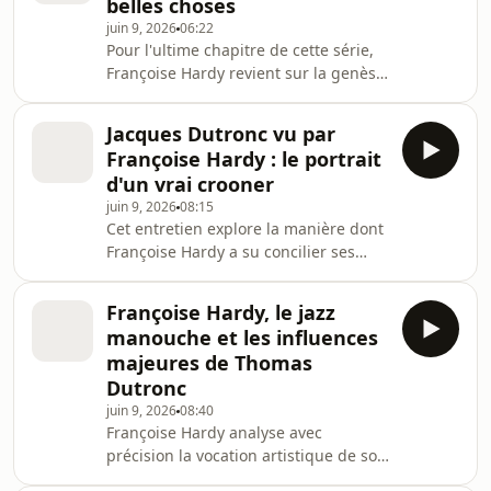
belles choses
Jean-Baptiste Tuzet sur leur passion
juin 9, 2026
06:22
commune pour le jazz des années
Pour l'ultime chapitre de cette série,
1940, le swing et le chant en
Françoise Hardy revient sur la genèse
harmonie. Depuis leur rencontre au
créative de son album Tant de belles
Trinity College de Londres jusqu'à leur
choses, marqué par la collaboration
succès mondial, les troi
Jacques Dutronc vu par
technique et artistique de son fils
Françoise Hardy : le portrait
Thomas. L'interprète revisite
d'un vrai crooner
également ses propres souvenirs de
juin 9, 2026
08:15
jeunesse lors d'un concert mémorable
Cet entretien explore la manière dont
à la prison de Fresnes et souligne le
Françoise Hardy a su concilier ses
rôle clé de Babik Reinhardt dans
impératifs dans le show-business et
l'apprentissage de son fils.Hébergé
son rôle de mère auprès de Thomas.
par A
Françoise Hardy, le jazz
Elle livre un témoignage touchant sur
manouche et les influences
la rigueur de son fils, devenu
majeures de Thomas
guitariste émérite à force de travail,
Dutronc
tout en rendant un hommage appuyé
juin 9, 2026
08:40
au talent de crooner de Jacques
Françoise Hardy analyse avec
Dutronc à travers son titre À la vie, à
précision la vocation artistique de son
l'amour.Hébergé par Ausha. Visitez
fils Thomas Dutronc et l'éveil musical
ausha.c