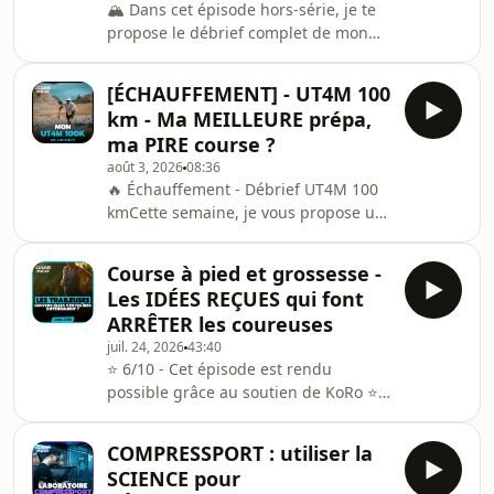
🏔️ Dans cet épisode hors-série, je te
propose le débrief complet de mon
UT4M 100 km, l'Ultra Tour des 4
Massifs, avec près de 6000 m de
[ÉCHAUFFEMENT] - UT4M 100
dénivelé positif entre Belledonne et
km - Ma MEILLEURE prépa,
Chartreuse. Je reviens d'abord sur
ma PIRE course ?
une préparation bousculée par une
août 3, 2026
08:36
ténosynovite, sur le changement
🔥 Échauffement - Débrief UT4M 100
d'objectif à quelques semaines du
kmCette semaine, je vous propose un
départ, puis sur deux gros blocs de
échauffement avant la sortie du
charge à 17h et 19h, cinq semaines
prochain épisode hors-série de Courir
d'acclimatation à la
Course à pied et grossesse -
Mieux.À travers cet extrait, on entre
Les IDÉES REÇUES qui font
dans le débrief de ma dernière
ARRÊTER les coureuses
course, l'UT4M 100 km, entre
juil. 24, 2026
43:40
Belledonne et Chartreuse. Une
⭐️ 6/10 - Cet épisode est rendu
préparation dont je suis très satisfait,
possible grâce au soutien de KoRo ⭐️
une forme rarement atteinte au
Courir enceinte, est-ce vraiment
départ, et une course qui ne s'est
risqué ? Autour de la grossesse et de
pourtant pas déroulée com
COMPRESSPORT : utiliser la
la course à pied circulent encore
SCIENCE pour
beaucoup de croyances, souvent