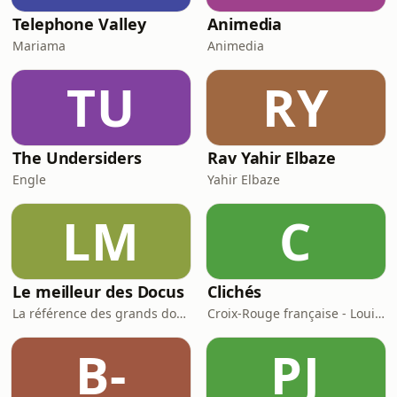
Telephone Valley
Animedia
Mariama
Animedia
TU
RY
The Undersiders
Rav Yahir Elbaze
Engle
Yahir Elbaze
LM
C
Le meilleur des Docus
Clichés
La référence des grands documentaires
Croix-Rouge française - Louie Media
B-
PJ