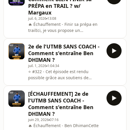
entraînement en blocs... mais
PRÉPA en TRAIL ? w/
comment bien terminer le travail une
Margaux
fois la course toute proche ? Dans cet
juil. 6, 2026
13:08
épisode au format Scientific Day, je
🔥 Échauffement - Finir sa prépa en
discute avec Margaux, chercheuse en
trailIci, je vous propose un
sciences du sport, coach et athlète, de
échauffement avant la sortie du
tout ce qui se joue
prochain épisode de Courir Mieux, au
2e de l'UTMB SANS COACH -
format Scientific Day.À travers cet
Comment s'entraîne Ben
extrait, on ouvre un sujet qui revient
DHIMAN ?
sans cesse dès qu'une course
juil. 1, 2026
1:04:34
approche, celui des dernières
⭐️ #322 - Cet épisode est rendu
semaines de préparation en trail.
possible grâce aux soutiens de
Avec Margaux, chercheuse en
4Endurance, Compressport, Merrell et
sciences du sport et coach, on
Suunto ⭐️Ben Dhiman est un coureur
confronte les données scientifiques à
[ÉCHAUFFEMENT] 2e de
américain de l'équipe ASICS Trail,
no
l'UTMB SANS COACH -
installé dans les Pyrénées à Bagnères
Comment s'entraîne Ben
de Bigorre, et deuxième de l'UTMB
DHIMAN ?
2025. Dans cet épisode de Courir
juin 29, 2026
07:16
Mieux Rencontre, il revient sur un
🔥 Échauffement - Ben DhimanCette
parcours atypique, du football