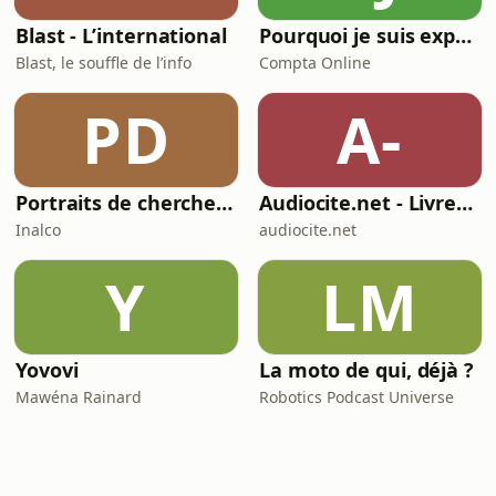
Blast - L’international
Pourquoi je suis expert(e)-comptable ?
Blast, le souffle de l’info
Compta Online
PD
A-
Portraits de chercheur(e)s en études aréales
Audiocite.net - Livres audio gratuits
Inalco
audiocite.net
Y
LM
Yovovi
La moto de qui, déjà ?
Mawéna Rainard
Robotics Podcast Universe