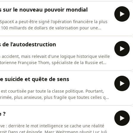
le a inventé une bonne partie du vocabulaire politique
és sur le nouveau pouvoir mondial
SpaceX a peut-être signé l'opération financière la plus
2 100 milliards de dollars de valorisation pour une
s… par heure. Génie visionnaire ou plus grande
u'un point de départ.Car ce qu'Elon Musk a mis sur le
s de l’autodestruction
n accident, mais relevait d'une logique historique vieille
torienne Françoise Thom, spécialiste de la Russie et
ne (À l'Est de Brest-Litovsk, 2026). De l'oprichnina
elle retrace une matrice autocratique faite de surenchèr
e suicide et quête de sens
 est courtisée par toute la classe politique. Pourtant,
éprimée, plus anxieuse, plus fragile que toutes celles qui
e n'était pas médicale, mais morale ?Dans cet épisode,
losophe né en 1998, pour son nouveau livre Malaise dan
e ?
ive : derrière le mot intelligence se cache une réalité
croit.Dans cet épisode, Marc Weitzmann réunit Luc Julia,