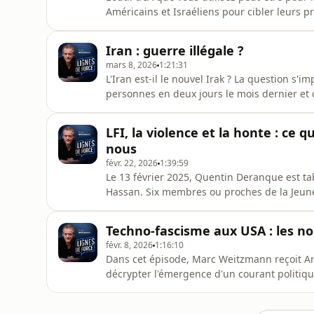
Américains et Israéliens pour cibler leurs
technologie, usages radicalement différents.
révolution venue des États-Unis, qui transf
Iran : guerre illégale ?
simultanément, l'Europe a choisi
mars 8, 2026
1:21:31
L'Iran est-il le nouvel Irak ? La question s'
personnes en deux jours le mois dernier et 
n'est pas 2003 : l'OTAN vacille, la Russie at
l'Amérique affirme désormais n'agir qu'en f
LFI, la violence et la honte : ce
Weitzmann reçoit
nous
févr. 22, 2026
1:39:59
Le 13 février 2025, Quentin Deranque est t
Hassan. Six membres ou proches de la Jeune
dernier, sont mis en examen pour homicide 
Nora Bussigny (journaliste au Point et à Ma
Techno-fascisme aux USA : les 
Jakubowicz (journaliste politique
févr. 8, 2026
1:16:10
Dans cet épisode, Marc Weitzmann reçoit A
décrypter l'émergence d'un courant politiq
figures de la Silicon Valley et certains pens
critique de la modernité démocratique tout 