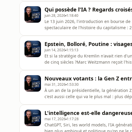
Napoléon, contrainte à dix années d'exil, el
Qui possède l'IA ? Regards crois
que la
juin 28, 2026
1:18:40
Le 13 juin 2026, l'introduction en bourse de 
spectaculaire de l'histoire du capitalisme : 
entreprise qui perd deux millions de dollar
arnaque jamais montée ? La question n'est q
Epstein, Bolloré, Poutine : visage
marché n'est pa
juin 14, 2026
1:15:13
Et si la stratégie du Kremlin n'avait rien d'u
de cinq siècles ?Marc Weitzmann reçoit l'his
auteure de La guerre totale de Vladimir Pouti
d'Ivan le Terrible aux purges staliniennes, 
Nouveaux votants : la Gen Z entr
mai 31, 2026
1:53:30
À un an de la présidentielle, la génération Z
c'est aussi celle qui va le plus mal : plus d
l'ont précédée. Et si la cause de ce mal-êtr
Marc Weitzmann reçoit Pierre Valentin, phi
L'intelligence est-elle dangereus
mai 17, 2026
1:17:28
ChatGPT, Siri, les world models, l'IA générat
bien plus ambiguë et politique qu'on ne le 