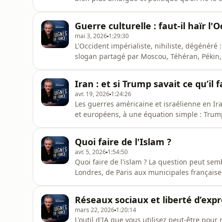
l'un des concepteurs de Siri, pour qui l'IA 
Quentin, romancier et auteur du livre Sanct
Guerre culturelle : faut-il haïr l'
profondément autorit
mai 3, 2026
1:29:30
L'Occident impérialiste, nihiliste, dégénéré 
slogan partagé par Moscou, Téhéran, Pékin, 
européenne et par certains héritiers du t
s'est-elle constituée ? Et que dit-elle de la b
Iran : et si Trump savait ce qu’il f
Pou
avr. 19, 2026
1:24:26
Les guerres américaine et israélienne en Ir
et européens, à une équation simple : Trum
sans raison. Marc Weitzmann réunit quatre i
que le commentaire dominant occulte.Avec 
Quoi faire de l'Islam ?
2023), Maria Khadr
avr. 5, 2026
1:54:50
Quoi faire de l'islam ? La question peut sem
Londres, de Paris aux municipales française
centrale. Dans ce nouvel épisode, Marc Wei
oscille entre accommodements et interdits m
Réseaux sociaux et liberté d’expr
d'interdire le voil
mars 22, 2026
1:20:14
L'outil d'IA que vous utilisez peut-être pour 