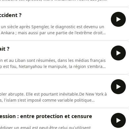
n'est qu'un outil mathématique sophistiqué, Abel
uaire, pour qui la pensée technicienne est
Occident ?
: un siècle après Spengler, le diagnostic est devenu un
Ankara ; mais aussi par une partie de l'extrême droite
iers-mondisme.Comment cette convergence improbable
ataille culturelle qui se livre aujourd'hui sous nos yeux ?
ait ?
an et au Liban sont résumées, dans les médias français
p est fou, Netanyahou le manipule, la région s'embrase
nvités pour dépasser ce prêt-à-penser et éclairer ce
Eric Danon (ambassadeur de France en Israël, 2019-
bler abrupte. Elle est pourtant inévitable.De New York à
s, l'islam s'est imposé comme variable politique
tzmann ausculte les contradictions d'une France qui
al assumés : un ministre de l'Intérieur qui refuse
ession : entre protection et censure
rédiger un email est peut-être celui qu'utilisent