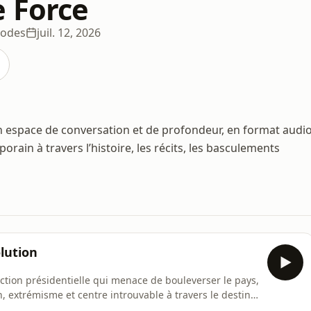
e Force
sodes
juil. 12, 2026
 espace de conversation et de profondeur, en format audi
rain à travers l’histoire, les récits, les basculements
lution
lection présidentielle qui menace de bouleverser le pays,
n, extrémisme et centre introuvable à travers le destin
 Staël. Fille du banquier Necker, dissidente de