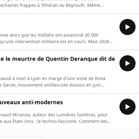
 prochaines frappes à Téhéran ou Beyrouth. Même
 C'est le vertige de notre époque.Face à cette
orme le monde en un seul espace où tout arrive
impose alors que les mollahs ont assassiné 30 000
qu'une intervention militaire est en cours. Mais 2026
taque l'Ukraine, le Moyen-Orient est en flammes et
onction de ses seuls intérêts.Dans cet épisode, Marc
 que le meurtre de Quentin Deranque dit de
abassé à mort à Lyon en marge d'une visite de Rima
 Garde, mouvement antifasciste dissous en juin
volontaire.Dans cet épisode, Marc Weitzmann reçoit
rianne, auteure des Nouveaux antisémites), Lucas
nouveaux anti-modernes
rnaud Miranda, auteur des Lumières Sombres, pour
ue aux États-Unis : le techno-fascisme. Comment des
eurs de la droite radicale américaine articulent-ils une
en s'appuyant sur les technologies les plus avancées ?