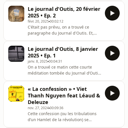
vous a réellement eu lieu. Mais on
doit admettre que si « l’espace
Le journal d'Outis, 20 février
2025 • Ep. 2
févr. 20, 2025
00:02:12
C'était pas prévu, on a trouvé ce
paragraphe du Journal d'Outis. Et,
c'est vrai, qu'on soit seul ou dans la
rue, on a souvent envie de crier : allez
Le journal d'Outis, 8 janvier
la Palestine ! Vive la Palestine libre ! Il
2025 • Ep. 1
y a en a que ça embête. Mais ça nous
janv. 8, 2025
00:04:31
embête pas que ça les embête. Laisse
On a trouvé ce matin cette courte
tomber le monde. Allez l'OM ! Allez la
méditation tombée du Journal d’Outis.
Palestine !
On ne sait pas qui est Outis, puisqu'il
est Personne. En tout cas, si l'on en
« La confession » • Viet
croit ce qu'il dit, ce n’est pas moi, qui
Thanh Nguyen feat Léaud &
n’ai pas encore 37 ans. Tout cela est
Deleuze
bien mystérieux, comme on s'est
nov. 27, 2024
00:09:36
empressé de nous le dire. Peut-être,
Cette confession (ou les tribulations
des prochains épisodes suivront ! En
d’un Hamlet de la révolution) se
attendant, bonne année à tous.
trouve dans The Committed, dont
Puisque tout recommence aujourd'h