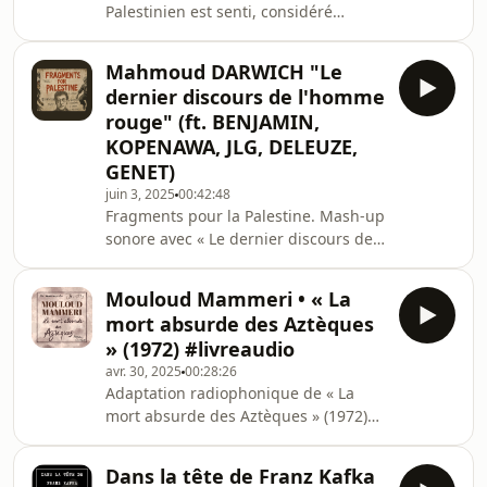
Palestinien est senti, considéré
de ce qui se passe dans leur pensée,
comme l’autre nom de la mort. Or,
sont des cochons.Toute la gent
souffrir dans la mort de l’autre et
littéraire es
Mahmoud DARWICH "Le
dans la négation permanente de son
dernier discours de l'homme
nom revient à porter l’autre comme
rouge" (ft. BENJAMIN,
un double maléfique, un fantôme de
KOPENAWA, JLG, DELEUZE,
soi qui ne cesse de revenir, comme la
GENET)
mort de sa mort, si l’on peut dire. Et si
l’on peut dire aussi, les revenants
juin 3, 2025
00:42:48
Fragments pour la Palestine. Mash-up
sont, fantasmatiquement, les
sonore avec « Le dernier discours de
compagnon
l’homme rouge » de Mahmoud
Darwich (trad. Elias Sanbar) featuring
Mouloud Mammeri • « La
W. Benjamin, D. Kopenawa, J. Genet, J-
mort absurde des Aztèques
L. Godard, G. Deleuze, et quelques
» (1972) #livreaudio
bonus de l’Atelier. 00:17 : Mahmoud
avr. 30, 2025
00:28:26
Darwich, Le dernier discours de
Adaptation radiophonique de « La
l’homme rouge (trad. Elias Sanbar)
mort absurde des Aztèques » (1972)
§101:48 Darwich, Le dernier discours
de Mouloud Mammeri. Produit par
de l’homme rouge §204:35 Darwich,
l&#39;Atelier Oncléo sur les conseils
Le dernier di
Dans la tête de Franz Kafka
des camarades. SOUTENIR :