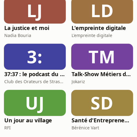
LJ
LD
La justice et moi
L'empreinte digitale
Nadia Bouria
L'empreinte digitale
3:
TM
37:37 : le podcast du Club des Orateurs de Strasbourg
Talk-Show Métiers de rêve
Club des Orateurs de Strasbourg
Jokariz
UJ
SD
Un jour au village
Santé d'Entrepreneurs
RFI
Bérénice Vart