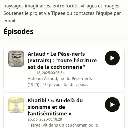
paysages imaginaires, entre forêts, villages et nuages.
Soutenez le projet via Tipeee ou contactez l'équipe par
email.
Épisodes
Artaud • Le Pèse-nerfs
(extraits) : "toute l'écriture
est de la cochonnerie"
sept. 18, 2025
00:05:54
Antonin Artaud, fin du Pèse-nerfs
(1925) : "Et je vous l’ai dit : pas
d’œuvres, pas de langue, pas de
parole, pas d’esprit, rien. Rien, sinon
Khatibi • « Au-delà du
un beau Pèse-Nerfs."Lecture par ®
sionisme et de
Atelier Oncléo sans production "Toute
l’antisémitisme »
l’écriture est de la cochonnerie.Les
août 6, 2025
00:18:28
gens qui sortent du vague pour
« Israël vit dans un cauchemar, où le
essayer de préciser quoi que ce soit