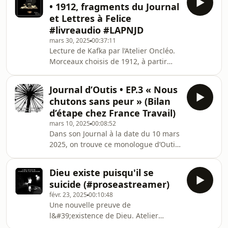
• 1912, fragments du Journal
https://fr.tipeee.com/atelier-
et Lettres à Felice
oncleoVoix : O.Vignette : N.Texte dispo
#livreaudio #LAPNJD
:
mars 30, 2025
00:37:11
https://desecolespourlechiapas.org/2025/04/16/la-
Lecture de Kafka par l’Atelier Oncléo.
mort-absurde-des-azteques-mouloud-
Morceaux choisis de 1912, à partir
mammeri/
des fragments du Journal et des
premières Lettres à Felice. Pour
Journal d’Outis • EP.3 « Nous
l’essentiel, il s’agit des traductions de
chutons sans peur » (Bilan
Marthe Robert - sauf pour les deux
d’étape chez France Travail)
dernières lettres lues (traduction
mars 10, 2025
00:08:52
anonyme, revue par l’Atelier).« De
Dans son Journal à la date du 10 mars
nombreuses ombres de décédés ne
2025, on trouve ce monologue d’Outis
s&#39;occupent que de lécher les
qu’il aurait tenu auprès d’un agent de
flots du fleuve des morts, parce
France Travail. Est-ce de la prose à
qu&#39;il vient
Dieu existe puisqu'il se
streamer, des vers libres, une
suicide (#proseastreamer)
confession d’un nouveau genre, ou la
févr. 23, 2025
00:10:48
retranscription fidèle d’un « bilan
Une nouvelle preuve de
d’étape » très singulier ? Difficile à
l&#39;existence de Dieu. Atelier
juger. Car on ne sait pas si ce rendez-
Oncléo