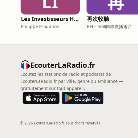
LI
再
Les Investisseurs Heureux : le podcast sans langue de bois
再次收聽
Philippe Proudhon
RFI - 法國國際廣播電台
EcouterLaRadio.fr
Écoutez les stations de radio et podcasts de
EcouterLaRadio.fr par ville, genre ou ambiance —
gratuitement sur tout appareil.
© 2026 EcouterLaRadio.fr. Tous droits réservés.