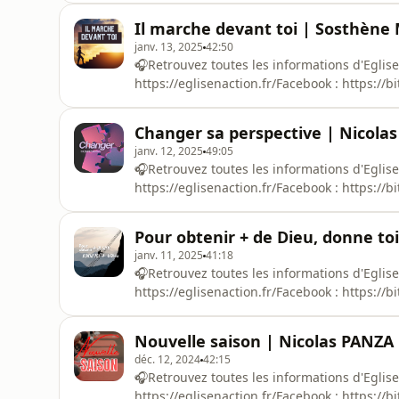
d'informations.
Il marche devant toi | Sosthène
janv. 13, 2025
42:50
🎧Retrouvez toutes les informations d'Eglise E
https://eglisenaction.fr/Facebook : https://b
http://bit.ly/3QnXra7Hébergé par Ausha. Visi
d'informations.
Changer sa perspective | Nicola
janv. 12, 2025
49:05
🎧Retrouvez toutes les informations d'Eglise E
https://eglisenaction.fr/Facebook : https://b
http://bit.ly/3QnXra7Hébergé par Ausha. Visi
d'informations.
Pour obtenir + de Dieu, donne toi
janv. 11, 2025
41:18
🎧Retrouvez toutes les informations d'Eglise E
https://eglisenaction.fr/Facebook : https://b
http://bit.ly/3QnXra7Hébergé par Ausha. Visi
d'informations.
Nouvelle saison | Nicolas PANZA
déc. 12, 2024
42:15
🎧Retrouvez toutes les informations d'Eglise E
https://eglisenaction.fr/Facebook : https://b