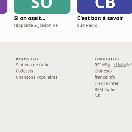
SO
CB
Si on osait...
C'est bon à savoir
Hippolyte & Joséphine
Sud Radio
PARCOURIR
POPULAIRES
Stations de radio
RFI 华语 - 法国国际
Podcasts
Chinese)
Chansons Populaires
franceinfo
France Inter
BFM Radio
NRJ