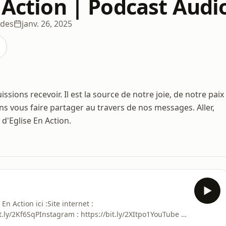
 Action | Podcast Audi
odes
janv. 26, 2025
sions recevoir. Il est la source de notre joie, de notre paix
ns vous faire partager au travers de nos messages. Aller,
 d'Eglise En Action.
n Action ici :Site internet :
it.ly/2Kf6SqPInstagram : https://bit.ly/2XItpo1YouTube :
tez ausha.co/politique-de-confidentialite pour plus