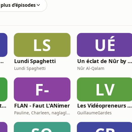
plus d’épisodes
LS
UÉ
cœur des écorchés
Lundi Spaghetti
Un éclat de Nûr by Nûr Al-Qala
Lundi Spaghetti
Nûr Al-Qalam
F-
LV
Lissan - L'Arabe Littéraire au Quotidien
FLAN - Faut L'ANimer
Les Vidéopreneurs - Le Podcast des vidéastes entrepreneurs.
Pauline, Charleen, naglaglasson, Élabète
GuillaumeGardes