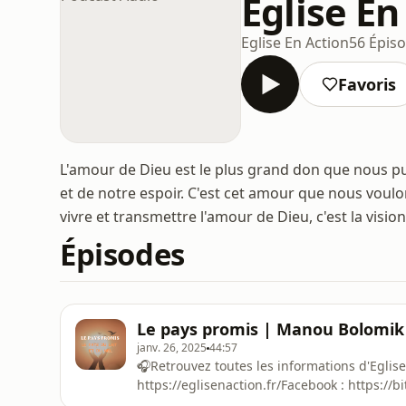
Eglise En
Eglise En Action
56 Épis
Favoris
L'amour de Dieu est le plus grand don que nous puis
et de notre espoir. C'est cet amour que nous voulo
vivre et transmettre l'amour de Dieu, c'est la vision
Épisodes
Le pays promis | Manou Bolomik
janv. 26, 2025
44:57
🎧Retrouvez toutes les informations d'Eglise E
https://eglisenaction.fr/Facebook : https://b
http://bit.ly/3QnXra7Hébergé par Ausha. Visi