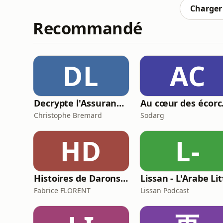
Charger 
Recommandé
DL
AC
Decrypte l'Assurance : Le Podcast qui rend l'assurance (Presque) sexy
Au 
Christophe Bremard
Sodarg
HD
L-
Histoires de Darons (des pères qui parlent de paternité)
Fabrice FLORENT
Lissan Podcast