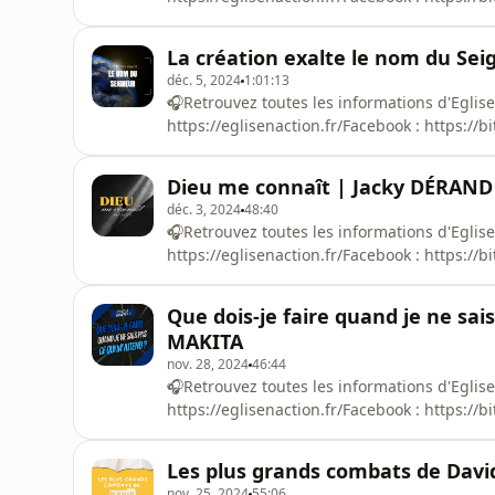
http://bit.ly/3QnXra7Hébergé par Ausha. Visi
d'informations.
La création exalte le nom du Se
déc. 5, 2024
1:01:13
🎧Retrouvez toutes les informations d'Eglise E
https://eglisenaction.fr/Facebook : https://b
http://bit.ly/3QnXra7Hébergé par Ausha. Visi
d'informations.
Dieu me connaît | Jacky DÉRAND
déc. 3, 2024
48:40
🎧Retrouvez toutes les informations d'Eglise E
https://eglisenaction.fr/Facebook : https://b
http://bit.ly/3QnXra7Hébergé par Ausha. Visi
d'informations.
Que dois-je faire quand je ne sai
MAKITA
nov. 28, 2024
46:44
🎧Retrouvez toutes les informations d'Eglise E
https://eglisenaction.fr/Facebook : https://b
http://bit.ly/3QnXra7Hébergé par Ausha. Visi
d'informations.
Les plus grands combats de David
nov. 25, 2024
55:06