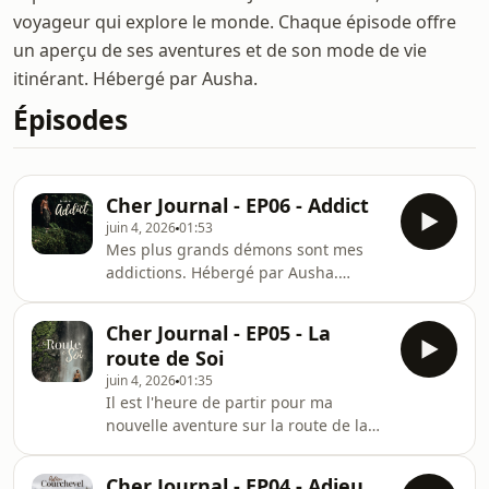
voyageur qui explore le monde. Chaque épisode offre
un aperçu de ses aventures et de son mode de vie
itinérant. Hébergé par Ausha.
Épisodes
Cher Journal - EP06 - Addict
juin 4, 2026
01:53
Mes plus grands démons sont mes
addictions. Hébergé par Ausha.
Visitez ausha.co/politique-de-
confidentialite pour plus
Cher Journal - EP05 - La
d'informations.
route de Soi
juin 4, 2026
01:35
Il est l'heure de partir pour ma
nouvelle aventure sur la route de la
soie.Hébergé par Ausha. Visitez
ausha.co/politique-de-confidentialite
Cher Journal - EP04 - Adieu