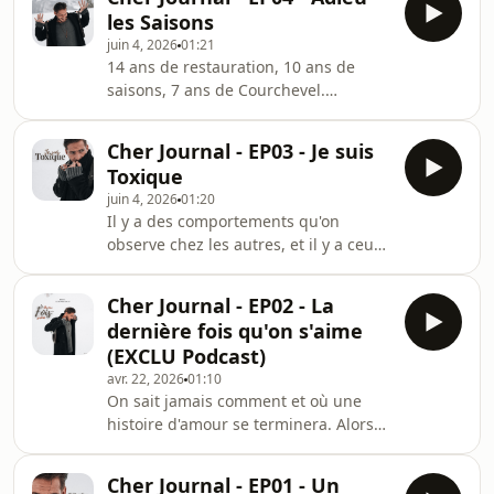
pour plus d'informations.
les Saisons
juin 4, 2026
01:21
14 ans de restauration, 10 ans de
saisons, 7 ans de Courchevel.
Aujourd'hui une page se tourne, je
quitte ce grand chapitre de ma vie
Cher Journal - EP03 - Je suis
pour me consacrer entièrement a
Toxique
mon rêve, la création.Hébergé par
juin 4, 2026
01:20
Ausha. Visitez ausha.co/politique-de-
Il y a des comportements qu'on
confidentialite pour plus
observe chez les autres, et il y a ceux
d'informations.
qu'on observe chez soi. Cher Journal,
je n'aime pas la personne que je suis
Cher Journal - EP02 - La
en couple, et voici pourquoi
dernière fois qu'on s'aime
....Hébergé par Ausha. Visitez
(EXCLU Podcast)
ausha.co/politique-de-confidentialite
avr. 22, 2026
01:10
pour plus d'informations.
On sait jamais comment et où une
histoire d'amour se terminera. Alors
j'ai écrit ces quelques mots.Cher
Journal - Chapitre 1 - Episode
Cher Journal - EP01 - Un
2Hébergé par Ausha. Visitez