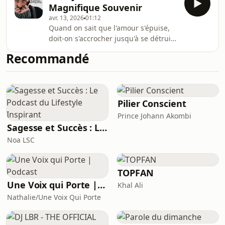
Magnifique Souvenir
ausha.co/politique-de-confidentialite
avr. 13, 2026
01:12
pour plus d'informations.
Quand on sait que l'amour s'épuise,
doit-on s'accrocher jusqu'à se détruire
? Ou doit-on apprendre à accepter,
Recommandé
voir apprécier les fins ?Finir tant qu'on
s'aime, parce qu'on s'aime et qu'on ne
veut pas que ça devienne moche.
Pour garder la trace magnifique qu'on
laisser dans nos deux vies.On
Pilier Conscient
s'accroche trop souvent a l'idée
Prince Johann Akombi
d'éternité en amour, alors qu'au fond,
Sagesse et Succès : Le Podcast du Lifestyle Inspirant
tout a une fin. Bienvenu dans mon no
Noa LSC
TOPFAN
Une Voix qui Porte | Podcast
Khal Ali
Nathalie/Une Voix Qui Porte