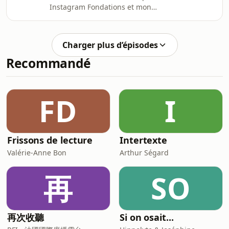
Instagram Fondations et mon
imaginer des lieux et des villes plus
LinkedIn.Ou rejoins mon Slack !Et si la
respectueux de l’environnement ?
responsabilité de l’architecte, c’était
Habitant·es, enfants, architectes,
aussi de penser à ce qui se passe
curieux… se sont succédé·es a
Charger plus d’épisodes
après la livraison du chantier ?Aux
Recommandé
factures d’électricité, aux charges de
copro, aux entretiens qu’on reporte
parce qu’ils coûtent un bras ?Dans cet
épisode, on parle d’architecture
FD
I
responsable, de design intelligent et
d’habitat
Frissons de lecture
Intertexte
Valérie-Anne Bon
Arthur Ségard
再
SO
再次收聽
Si on osait...