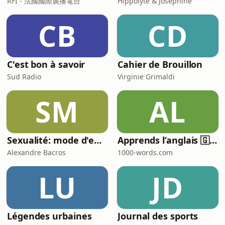
RFI - 法國國際廣播電台
Hippolyte & Joséphine
CB
CD
C'est bon à savoir
Cahier de Brouillon
Sud Radio
Virginie Grimaldi
SM
AL
Sexualité: mode d'emploi
Apprends l’anglais 🇬🇧 pendant ton sommeil 😴 1000 phrases pour débutants | avec 1000-words.com
Alexandre Bacros
1000-words.com
LU
JD
Légendes urbaines
Journal des sports