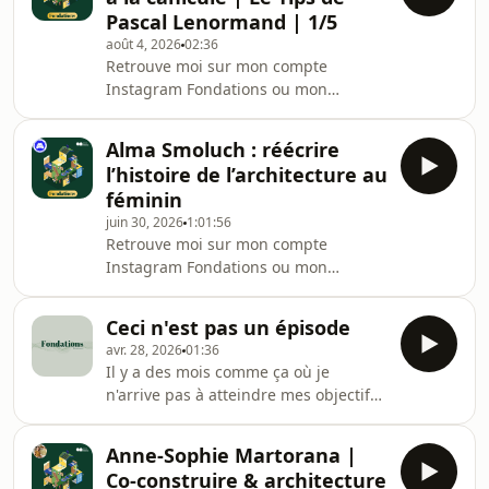
Pascal Lenormand | 1/5
août 4, 2026
02:36
Retrouve moi sur mon compte
Instagram Fondations ou mon
LinkedIn.On pense souvent à agir
quand la chaleur est déjà là. Pourtant,
Alma Smoluch : réécrire
le meilleur moyen de limiter la
l’histoire de l’architecture au
surchauffe d'un bâtiment... c'est de
féminin
s'y préparer plusieurs jours à
juin 30, 2026
1:01:56
l'avance.Dans ce premier format
Retrouve moi sur mon compte
court, découvrez un conseil simple,
Instagram Fondations ou mon
concret et immédiatement applicable
LinkedIn.Pourquoi connaît-on si peu
: piloter son logement en regardant la
de femmes architectes alors qu’elles
météo 5 à 10 jours à l'avanc
Ceci n'est pas un épisode
ont toujours participé à la
avr. 28, 2026
01:36
construction de nos villes ? Dans cet
Il y a des mois comme ça où je
épisode de Fondations, je reçois Alma
n'arrive pas à atteindre mes objectifs.
Smoluch, historienne de l’architecture
Et ce mois-ci en fait partie !Je
et créatrice du compte Femmes de
t'explique ce contre temps et je te dis
l’architecture.Ensemble, nous
Anne-Sophie Martorana |
sur quels sujets je bosse.D'ici le
explorons l’invisibilisation des
Co-construire & architecture
prochain épisode, retrouve moi sur