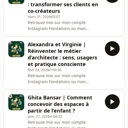
femmes dans l’histoire de l’arch
: transformer ses clients en
mon compte Instagram Fondations ou
co-créateurs
mon
mars 31, 2026
55:07
LinkedIn.________________________________________________
Retrouve moi sur mon compte
épisodes de Fondations traitent
Instagram Fondations ou mon
d’architecture sous
LinkedIn.____________________Et si le
maître d’ouvrage devenait enfin un
Alexandra et Virginie |
véritable acteur du projet
Réinventer le métier
architectural ?Dans cet épisode de
d’architecte : sens, usagers
Fondations, je reçois Anne-Sophie
et pratique consciente
Martorana, architecte et fondatrice de
févr. 24, 2026
1:00:30
NoKutch, un outil innovant qui
Retrouve moi sur mon compte
bouscule les méthodes traditionnelles
Instagram Fondations ou mon
de conception.Fini les allers-retours
LinkedIn.Ou rejoins mon Slack !Dans
interminables.Ici, on parle d
cet épisode de Fondations, j’inaugure
Ghita Bansar | Comment
un nouveau format : une discussion à
concevoir des espaces à
plusieurs voix, pensée comme un
partir de l’enfant ?
laboratoire de réflexion autour du
janv. 27, 2026
1:06:32
métier d’architecte.Je reçois Virginie
Retrouve moi sur mon compte
Fabbro et Alexandra Saunier-Kelleter,