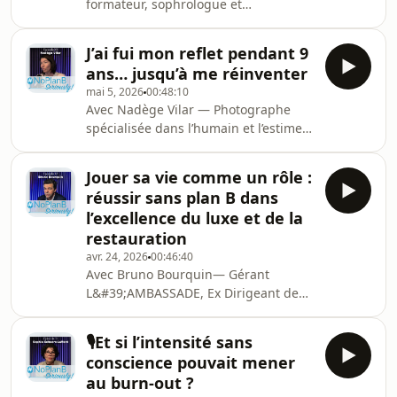
formateur, sophrologue et
destin et se choisir enfin.Avec Souzan
auteur.Dans cet épisode de NoplanB
Azizian, elle revient sur ce dé
Seriously!, Frédéric aborde une réalité
J’ai fui mon reflet pendant 9
souvent banalisée : celle de subir, au
ans… jusqu’à me réinventer
travail comme dans la vie.Dire oui
mai 5, 2026
00:48:10
quand on dépense non.Éviter le
Avec Nadège Vilar — Photographe
conflit.S’adapter... jusqu’à
spécialisée dans l’humain et l’estime
s’oublier.Depuis plus de 20 ans, il
de soiDans cet épisode de No Plan B,
accompagne des professionnels
Seriously !, Nadège Vilar partage un
engagés, compétents, investis — mais
Jouer sa vie comme un rôle :
parcours bouleversant, marqué par la
qui, à force de vouloir bien faire
réussir sans plan B dans
maladie, la transformation du corps…
l’excellence du luxe et de la
et la perte de soi.Pendant près de 9
restauration
ans, elle fuit son propre reflet. Le
avr. 24, 2026
00:46:40
regard sur elle-même devient plus
Avec Bruno Bourquin— Gérant
dur que celui des autres. Jusqu’au
L&#39;AMBASSADE, Ex Dirigeant de
moment où tout bascule : celui de
UGOLFDans cet épisode de No Plan B,
décid
Seriously !, Bruno Bourquin partage
🎙️Et si l’intensité sans
un parcours guidé par une exigence
conscience pouvait mener
constante : incarner pleinement ce
au burn-out ?
qu’il fait.Depuis l’enfance, il ne se