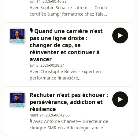
avr. 14, 2026
00:40:33
projette pas dans un métier, mais
Avec Sophie Schacre-Laffont — Coach
dans un rôle à tenir — avec rigueur,
certifiée &amp; formatrice chez Talent
discipline et sans alternative.Dans
&amp; Training.Dans cet épisode de
l’univers du luxe et de la restauration
No Plan B, Seriously ! Sophie Schacre-
golfique, où
🎙️ Quand une carrière n’est
Laffont partage son regard sur
pas une ligne droite :
l’épuisement professionnel, le burn-
changer de cap, se
out et ces moments où l’on avance…
réinventer et continuer à
jusqu’à se perdre.Elle accompagne
avancer
des personnes engagées, investies,
souvent passionnées — mais qui, à
avr. 3, 2026
00:38:34
Avec Christophe Belvès - Expert en
force d’intensité, finissent par ignorer
performance financière,
les si
transformation et innovation au sein
du Groupe La PosteDans cet épisode
Rechuter n’est pas échouer :
de No Plan B, Seriously! Christophe
persévérance, addiction et
Belvès partage un parcours
résilience
professionnel marqué par des
mars 24, 2026
00:42:06
transitions, des remises en question
🎙️ Avec Antoine Charvet— Directeur de
et une capacité constante à se
clinique SMR en addictologie, ancien
réinventer.Issu d’un univers
sportif de haut niveauDans cet
artistique, il débute dans la chaîne