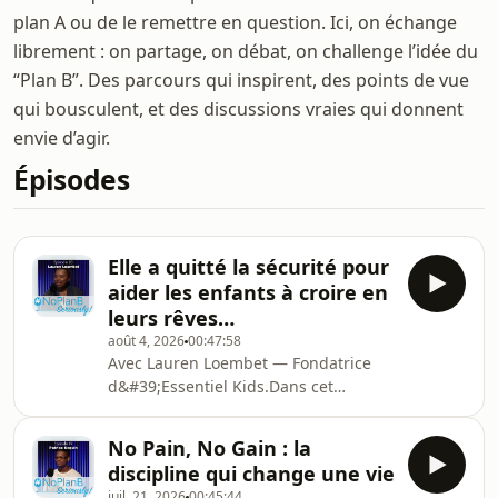
plan A ou de le remettre en question. Ici, on échange
librement : on partage, on débat, on challenge l’idée du
“Plan B”. Des parcours qui inspirent, des points de vue
qui bousculent, et des discussions vraies qui donnent
envie d’agir.
Épisodes
Elle a quitté la sécurité pour
aider les enfants à croire en
leurs rêves…
août 4, 2026
00:47:58
Avec Lauren Loembet — Fondatrice
d&#39;Essentiel Kids.Dans cet
épisode de No Plan B, Seriously !,
Lauren partage le choix le plus
No Pain, No Gain : la
courageux de sa vie : quitter une
discipline qui change une vie
carrière stable et des postes
juil. 21, 2026
00:45:44