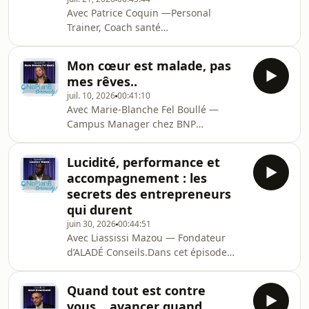
prestigieux pour construire un projet
Avec Patrice Coquin —Personal
profondément aligné avec ses
Trainer, Coach santé
valeurs.Après plusieurs années à
&amp;performance Dans cet épisode
construire une carrière stable au sein
de NoPlan B, Seriously !, Patrice
de grandes banques et
Mon cœur est malade, pas
Coquin partage un parcours marqué
d&#39;établissements
mes rêves..
par uneépreuve personnelle qui a
d&#39;enseignement supér
juil. 10, 2026
00:41:10
profondément bouleversé sa vie.
Avec Marie-Blanche Fel Boullé —
Plutôt que de subir,il a choisi de
Campus Manager chez BNP
transformer cette période difficile en
Paribas.Dans cet épisode de No Plan
un nouveau départ en faisant du
B, Seriously !, Marie-Blanche partage
sport bien plus qu&#39;une passion :
Lucidité, performance et
un combat invisible qu’elle mène
un véritable projet de vie.Avec Souzan
accompagnement : les
depuis plus de dix ans : vivre avec
secrets des entrepreneurs
une maladie cardiaque chronique
qui durent
tout en continuant à construire sa vie,
juin 30, 2026
00:44:51
sa carrière et ses projets.Diagnostic
Avec Liassissi Mazou — Fondateur
brutal, traitements, opérations,
d’ALADÉ Conseils.Dans cet épisode
fatigue, incertitude… Derrière le
de No Plan B, Seriously !, Liassissi
sourire et la réussite p
Mazou partage son parcours
Quand tout est contre
d’entrepreneur, de dirigeant et
vous… avancer quand