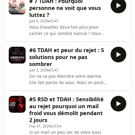
# 7 TDAH : Pourquoi
pratique : un plan simple pour poser
super-carbu
personne ne voit que vous
le masque sans tout casser.D'abord,
luttez ?
trois signaux pour repérer que vous
juin 9, 2026
25:47
sur-compensez. Ensuite, la règle d'or :
Vous travaillez deux fois plus pour
on n'enlève jamais le masque d'un
cacher ce qui semble bancal ? Vous
coup — on choisit ses « eaux calmes
souriez en réunion pendant que votre
», où, quand et avec qui. Enfin, un p
tête est en feu, puis vous vous
#6 TDAH et peur du rejet : 5
effondrez le soir venu ? Ce premier
solutions pour ne pas
épisode de notre série sur le masking
sombrer
est pour vous.Le masking ou «
juin 3, 2026
25:47
masque de compétence » c'est
On ne va pas éteindre votre alarme.
l'ensemble des stratégies que tant de
Elle fait partie de vous. Mais on peut
femmes TDAH mettent en place pour
l'empêcher de prendre le volant à
paraître « comme tout le monde » :
chaque fois. Dans ce troisième et
sur-organisation, su
#5 RSD et TDAH : Sensibilité
dernier épisode de notre série sur la
au rejet pourquoi un mail
sensibilité au rejet chez les femmes
froid vous démolit pendant
TDAH, place à l'action.Au programme :
2 jours
— Le protocole en 5 étapes pour les
mai 31, 2026
25:54
moments où l'alarme hurle (nommer,
Si un mail un peu sec de votre boss
pause, identifier, recadrer, choisir)—