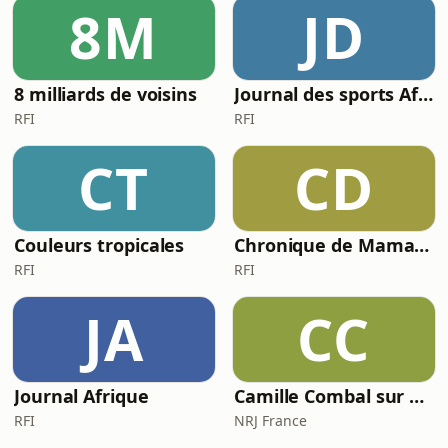
8M
JD
8 milliards de voisins
Journal des sports Afrique
RFI
RFI
CT
CD
Couleurs tropicales
Chronique de Mamane
RFI
RFI
JA
CC
Journal Afrique
Camille Combal sur NRJ
RFI
NRJ France