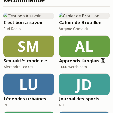
la démence précoce.Dans ce
deuxième épisode de la série
hormones du Cocon, on parle d'une
transition que beaucoup de femmes
C'est bon à savoir
Cahier de Brouillon
vivent comme un tsunami
Sud Radio
Virginie Grimaldi
SM
AL
Sexualité: mode d'emploi
Apprends l’anglais 🇬🇧 pendant ton sommeil 😴 1000 phrases pour débutants | avec 1000-words.com
Alexandre Bacros
1000-words.com
LU
JD
Légendes urbaines
Journal des sports
RFI
RFI