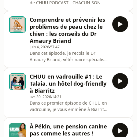
de CHUU PODCAST - CHACUN SON
CHIEN nous reviendrons sur son
parcours hors du commun : de la
Comprendre et prévenir les
direction d'un parc national au Tchad
problèmes de peau chez le
à ses années au Muséum national
chien : les conseils du Dr
d'Histoire naturelle, en passant par la
Amaury Briand
création de son ONG. Ensemble, nous
juin 4, 2026
57:47
parlerons aussi de sujets qui nous
Dans cet épisode, je reçois le Dr
concernent tous : le rôle des zoos au
Amaury Briand, vétérinaire spécialiste
XXIᵉ siècle, la conservation des
européen en dermatologie
espèces, le bien-être des
vétérinaire, pour mieux comprendre
CHUU en vadrouille #1 : Le
un sujet aussi fréquent que souvent
Talaia, un hôtel dog-friendly
mal interprété : les problèmes de
à Biarritz
peau chez le chien.Démangeaisons,
avr. 30, 2026
14:21
rougeurs, léchage des pattes, otites,
Dans ce premier épisode de CHUU en
allergies, infections, parasites… à
vadrouille, je vous emmène à Biarritz,
partir de quand faut-il s’inquiéter ?
à l’hôtel Le Talaia pour découvrir ce
Comment distinguer un simple
que signifie vraiment être un lieu dog
inconfort d’un vrai pr
À Pékin, une pension canine
friendly aujourd’hui. Avec Charlotte,
pas comme les autres !
responsable communication et