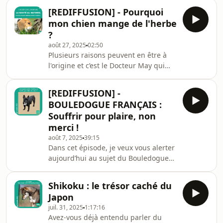
professionnel canin.Autour du micro :
[REDIFFUSION] - Pourquoi
un éleveur, une éducatrice et un
mon chien mange de l'herbe
vétérinaire. On parle transparence
?
d’élevage, méthodes d’éducation
août 27, 2025
02:50
bienveillantes, prévention santé… et
Plusieurs raisons peuvent en être à
des bons réflexes pour ne pas se
l'origine et c’est le Docteur May qui
tromper.Une mise en bouche… ou
nous explique tout dans cet
plutôt une mise en truffe 🐾👉
episode.✨ Vous aimez le podcast
L’épisode complet arrive
[REDIFFUSION] -
CHUU ? Le meilleur moyen de me
BOULEDOGUE FRANÇAIS :
soutenir est de laisser 5 étoiles et un
Souffrir pour plaire, non
commentaire sur Apple Podcasts ou
merci !
iTunes ! Cela aidera d'autres
août 7, 2025
39:15
passionnés de chiens à découvrir
Dans cet épisode, je veux vous alerter
l’émission. 🐶💛🎙️ Au programme :
aujourd’hui au sujet du Bouledogue
santé canine, éducation, races,
Français et plus largement sur les
alimentation, accueil du chiot… et
dangers auxquels sont exposés les
Shikoku : le trésor caché du
chiens brachycéphales (qui ont une
Japon
face applatie).Je suis allée à la
juil. 31, 2025
1:17:16
rencontre d’un éleveur qui a choisi
Avez-vous déjà entendu parler du
d'œuvrer pour le bien-être de la race,