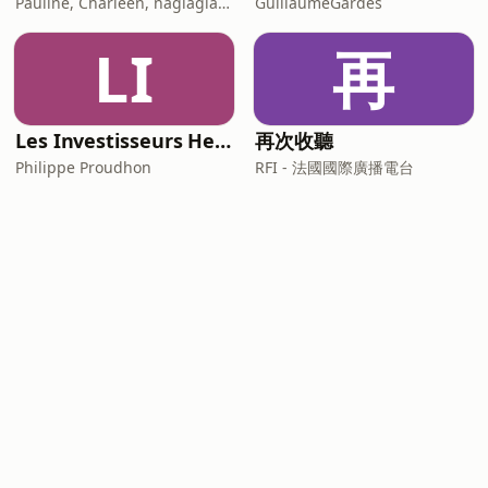
Pauline, Charleen, naglaglasson, Élabète
GuillaumeGardes
LI
再
Les Investisseurs Heureux : le podcast sans langue de bois
再次收聽
Philippe Proudhon
RFI - 法國國際廣播電台