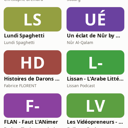
LS
UÉ
Lundi Spaghetti
Un éclat de Nûr by Nûr Al-Qalam
Lundi Spaghetti
Nûr Al-Qalam
HD
L-
Histoires de Darons (des pères qui parlent de paternité)
Lissan - L'Arabe Littéraire au Quotidien
Fabrice FLORENT
Lissan Podcast
F-
LV
FLAN - Faut L'ANimer
Les Vidéopreneurs - Le Podcast des vidéastes entrepreneurs.