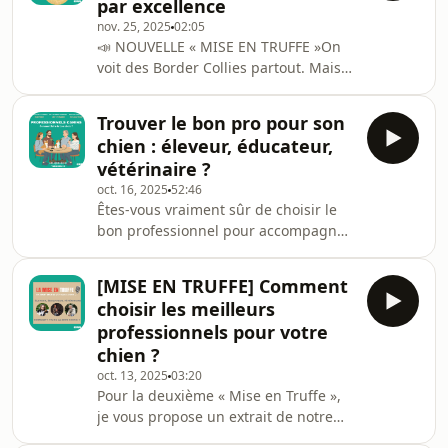
par excellence
différences essentielles entre lignées
nov. 25, 2025
02:05
de travail et lignées de beauté, et ce
📣 NOUVELLE « MISE EN TRUFFE »On
que ces choix impliquent pour le
voit des Border Collies partout. Mais
bien-être du chien.Elle rappelle
sait-on vraiment ce que ça implique
notamment qu’adopter un Border
de vivre avec un chien sélectionné
Collie lignée de travai
Trouver le bon pro pour son
pour travailler ? 🐑Dans cette mise en
chien : éleveur, éducateur,
truffe, mon invitée Fanny Walther,
vétérinaire ?
passionnée de Border Collie et de
oct. 16, 2025
52:46
troupeau depuis 15 ans, partage les
Êtes-vous vraiment sûr de choisir le
coulisses de cette lignée de travail et
bon professionnel pour accompagner
ce qu’elle demande vraiment au
votre compagnon à quatre pattes ?
quotidien.Un mini format qui vous
Dans cet épisode de CHUU PODCAST -
met en appé
[MISE EN TRUFFE] Comment
CHACUN SON CHIEN, je vous invite à
choisir les meilleurs
une table ronde avec trois experts du
professionnels pour votre
monde canin : Emmanuel Lhomme,
chien ?
éleveur passionné de phalènes,
oct. 13, 2025
03:20
Marion Abeille, éducatrice
Pour la deuxième « Mise en Truffe »,
comportementaliste engagée, et le Dr
je vous propose un extrait de notre
Thierry Bédossa, vétérinaire à Neuilly
table ronde dédiée au choix du bon
sur Seine. Ensemble,