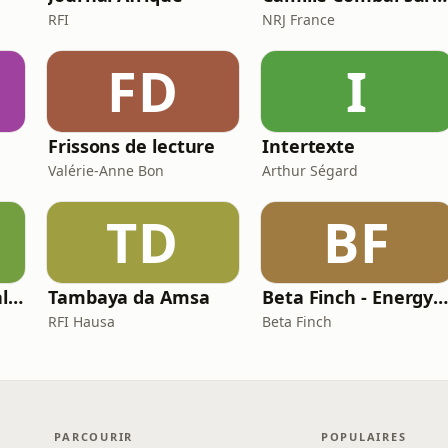
RFI
NRJ France
FD
I
Frissons de lecture
Intertexte
Valérie-Anne Bon
Arthur Ségard
TD
BF
XLR8 - Bringing real-w orld learnings and experiences in Life Sciences
Tambaya da Amsa
Beta Finch - Energy & Utilities - F
RFI Hausa
Beta Finch
PARCOURIR
POPULAIRES