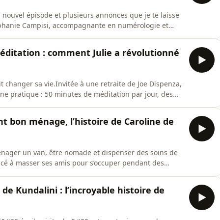
n nouvel épisode et plusieurs annonces que je te laisse
téphanie Campisi, accompagnante en numérologie et
son éveil, l&#39;arrivée de la numérologie dans sa vie,
 cette pratique peut nous aider à vivre une vie plus
méditation : comment Julie a révolutionné
it changer sa vie.Invitée à une retraite de Joe Dispenza,
une pratique : 50 minutes de méditation par jour, des
oards, des petites scènes imaginaires où elle se met
ve dans sa vie, ressemblant trait pour trait à ses dessin
t bon ménage, l’histoire de Caroline de
ménager un van, être nomade et dispenser des soins de
ncé à masser ses amis pour s’occuper pendant des
re que ses massages étaient très spéciaux. Pendant
 une lecture de son thème en numérologie, elle n’a plus
de Kundalini : l’incroyable histoire de