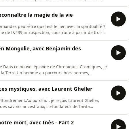
r vit des paralysies du sommeil et les grandes
 l&#39;invisible qui ne demandait qu&#39;un
econnaître la magie de la vie
emandes peut-être quel est le lien avec la spiritualité ?
 de l&#39;introspection, construite à partir de trois
 et de comment elle crée des transformations
#39;introspection et la spiritualité sont
en Mongolie, avec Benjamin des
are.Dans ce nouvel épisode de Chroniques Cosmiques, je
 la Terre.Un homme au parcours hors normes,
n Mongolie.On parle de son histoire de reconnexion à
pourquoi, non, ce n’est pas le chemin de tout le
es mystiques, avec Laurent Gheller
fondrement.Aujourd’hui, je reçois Laurent Gheller,
 des savoirs ancestraux, co-fondateur de Tawta
r un burn-out. Une consultation avec un psychiatre et
t puis, dès le lendemain, une décision radicale : ce ne
otre mort, avec Inès - Part 2