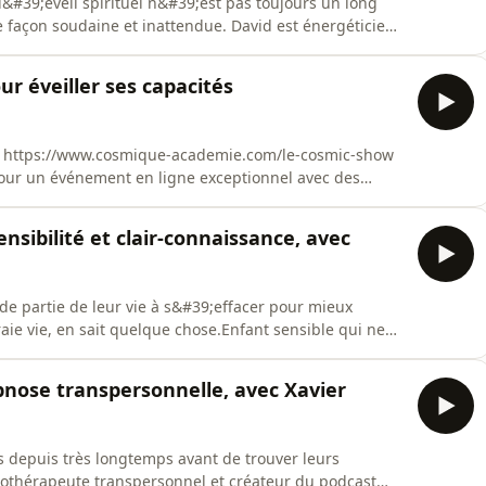
l&#39;éveil spirituel n&#39;est pas toujours un long
de façon soudaine et inattendue. David est énergéticien
hé, les sorties astrales ont commencé. En plein état
suivi, c&#39;est une longue période de vie en état de
ur éveiller ses capacités
 https://www.cosmique-academie.com/le-cosmic-show
 pour un événement en ligne exceptionnel avec des
périences pour développer tes capacités
semble, ainsi que l&#39;atelier L’Arbre de la Magie de la
ensibilité et clair-connaissance, avec
de partie de leur vie à s&#39;effacer pour mieux
aie vie, en sait quelque chose.Enfant sensible qui ne
n tracé par sa famille, jusqu&#39;à ce que son corps
essifs. C&#39;est là que tout commence vraiment.Elle
pnose transpersonnelle, avec Xavier
s depuis très longtemps avant de trouver leurs
pnothérapeute transpersonnel et créateur du podcast