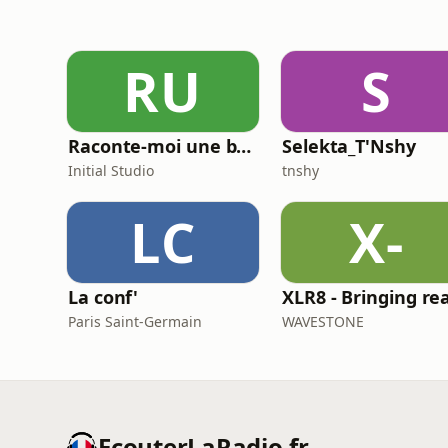
RU
S
Raconte-moi une bêtise
Selekta_T'Nshy
Initial Studio
tnshy
LC
X-
La conf'
Paris Saint-Germain
WAVESTONE
EcouterLaRadio.fr