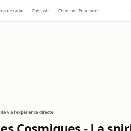
ons de radio
Podcasts
Chansons Populaires
té via l'expérience directe
s Cosmiques - La spiri