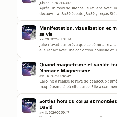
juin 22, 2026
01:03:18
Après un mois de silence, je reviens avec u
découvrir à l&#39;écoute.J&#39;y reçois S
constellations familiales. Elle nous raconte 
l&#39;énergie de chaque nombre, et comment
Manifestation, visualisation et 
alignée.Et pui
sa vie
avr. 29, 2026
01:02:14
Julie n'avait pas prévu que ce séminaire alla
elle repart avec une conviction nouvelle et 
dessins de son futur amoureux, des vision b
en scène avec lui. Six mois plus tard, il arri
Quand magnétisme et vanlife fon
Nomade Magnétisme
avr. 16, 2026
00:46:45
Caroline a réalisé le rêve de beaucoup : a
magnétisme là où elle passe. Elle a comme
soirées, et ses amis lui faisaient comprend
longtemps elle a été dans le déni. Et après
Sorties hors du corps et montées 
pu le nier.Découvre l
David
avr. 8, 2026
00:59:47