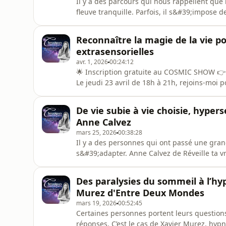
Il y a des parcours qui nous rappellent que 
fleuve tranquille. Parfois, il s&#39;impose 
et musicien. Un jour, sans l&#39;avoir cherc
méditatif. Pas endormi, conscient. Ce qui a 
Reconnaître la magie de la vie po
conscien
extrasensorielles
avr. 1, 2026
00:24:12
🌟 Inscription gratuite au COSMIC SHOW 
Le jeudi 23 avril de 18h à 21h, rejoins-moi
invités du podcast que tu as adorés, des ex
extrasensorielles et ton intuition à vivre en
De vie subie à vie choisie, hypers
Vie. J’ai HÂTE d’y être 🍾🌟🌟🌟🌟🌟Tu
Anne Calvez
mars 25, 2026
00:38:28
Il y a des personnes qui ont passé une gran
s&#39;adapter. Anne Calvez de Réveille ta vr
se sentait pas à sa place, elle suit le chemi
dise stop à travers plusieurs burn-out succ
Des paralysies du sommeil à l’hy
nous raconte com
Murez d'Entre Deux Mondes
mars 19, 2026
00:52:45
Certaines personnes portent leurs question
réponses. C’est le cas de Xavier Murez, hy