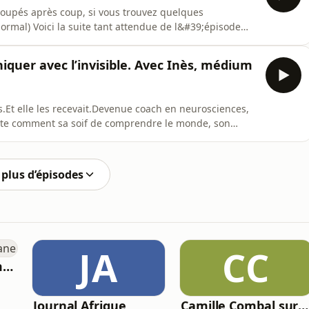
coupés après coup, si vous trouvez quelques
ormal) Voici la suite tant attendue de l&#39;épisode
#39;âme, et nous partage encore des anecdotes
ous en disent beaucoup sur ce qu&#39;il se passe au
uer avec l’invisible. Avec Inès, médium
.Et elle les recevait.Devenue coach en neurosciences,
onte comment sa soif de comprendre le monde, son
, et les décès marquants dans son entourage,
ert un nouveau chapitre dans sa vie : Celui de sa
plus d’épisodes
JA
CC
Chronique de Mamane
Journal Afrique
Camille Combal sur NRJ