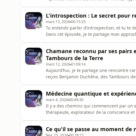
Entre deux Mondes.Dès l&#39;enfance, Xavie
questions métaphysiques. Une sensibilité à
L'introspection : Le secret pour r
déclencheur. Ce déclencheur arrivera bien
mars 13, 2026
00:15:25
Tu entends parler d’introspection, et tu te d
Dans cet épisode, je te partage mon approche
grands penseurs, Jung, Adler et Demartini,
profondes. Tu comprendras aussi pourquoi l&
Chamane reconnu par ses pairs 
profondément liées.Si tu aim
Tambours de la Terre
mars 12, 2026
01:09:14
Aujourd’hui, je te partage une rencontre r
reçois Benjamin Duchêne, des Tambours de
chamane de lignée, reconnu par ses pairs e
qui il est vraiment.Du chemin initiatique.Et 
Médecine quantique et expérienc
monde.Benjamin nous ouvre auss
mars 4, 2026
00:49:30
Il y a des chemins qui commencent par un ef
thérapeute, explorateur de la conscience et
integrative medicine.Son histoire débute pa
une prescription de “drogue psychiatrique”.E
Ce qu'il se passe au moment de n
sera pas son chemin
févr. 25, 2026
00:28:27