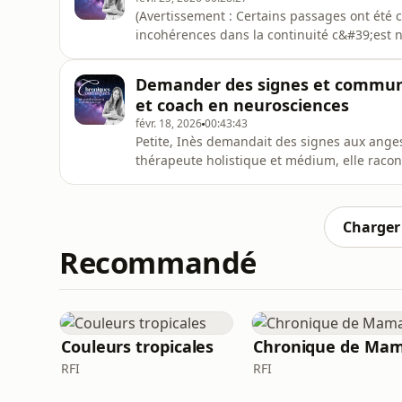
(Avertissement : Certains passages ont été 
incohérences dans la continuité c&#39;est n
d&#39;Inès. Elle nous parle de passage d&
incroyables. Des histoires touchantes qui n
Demander des signes et communiq
moment de notre mort. Et ça c&#39;e
et coach en neurosciences
févr. 18, 2026
00:43:43
Petite, Inès demandait des signes aux anges
thérapeute holistique et médium, elle rac
héritage portugais imprégné de mysticisme
notamment celui de son grand-père, ont ouv
médiumnité, et de celle de toute un
Charger 
Recommandé
Couleurs tropicales
RFI
RFI