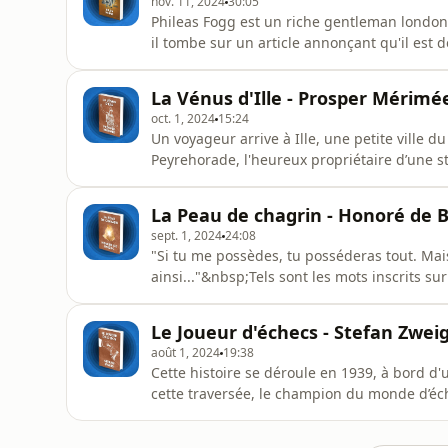
nov. 11, 2024
30:05
Phileas Fogg est un riche gentleman londonien
il tombe sur un article annonçant qu'il est
quatre-vingts jours. Après un débat sur le 
la moitié de sa fortune (20 000 livres !) qu'il
La Vénus d'Ille - Prosper Mérimé
oct. 1, 2024
15:24
Un voyageur arrive à Ille, une petite ville d
Peyrehorade, l'heureux propriétaire d’une s
jardin. "La Vénus d'Ille" est une nouvelle f
Écoutez le meilleur résumé de cette histoire
La Peau de chagrin - Honoré de B
Macé.Autres po
sept. 1, 2024
24:08
"Si tu me possèdes, tu posséderas tout. Mais
ainsi..."&nbsp;Tels sont les mots inscrits s
Raphaël dans la boutique d'un antiquaire. E
chaque fois, la taille de cette peau diminue,
Le Joueur d'échecs - Stefan Zwei
Peau de chagrin", c
août 1, 2024
19:38
Cette histoire se déroule en 1939, à bord d
cette traversée, le champion du monde d’éche
un voyageur inconnu, un certain Monsieur B.
titre posthume en 1943. Bonne écoute du m