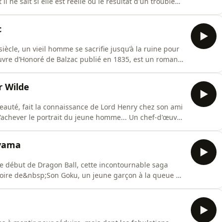
 il ne sait si elle est réelle ou le résultat d'un trouble
uvelle fantastique de Guy de Maupassant, publiée en
). Bonne écoute !Et si vous aimez ce podcast, pensez à
c
iècle, un vieil homme se sacrifie jusqu’à la ruine pour
d’œuvre d’Honoré de Balzac publié en 1835, est un roman
e écoute ! 😊Un podcast du Studio Biloba, écrit par
terprété par Loïc Landrau.Autres podcasts recommandés
r Wilde
eauté, fait la connaissance de Lord Henry chez son ami
 d'achever le portrait du jeune homme... Un chef-d'œuvre
Oscar Wilde et publié en 1890. Si vous aimez ce podcast,
dio Biloba, écrit par Candice de Gastines et présenté
iyama
e début de Dragon Ball, cette incontournable saga
stoire de&nbsp;Son Goku, un jeune garçon à la queue de
ous dire si vous avez aimé cet épisode (et si vous en
stagram (@gabriel.mace), par mail à l'adresse