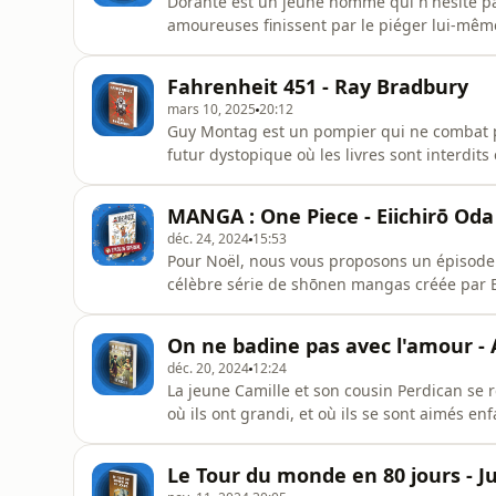
Dorante est un jeune homme qui n'hésite pa
amoureuses finissent par le piéger lui-même
représentée pour la première fois en 1644 a
immédiatement un immense succès ! En voic
Fahrenheit 451 - Ray Bradbury
Studio Biloba, écrit par Candice de
mars 10, 2025
20:12
Guy Montag est un pompier qui ne combat pa
futur dystopique où les livres sont interdits
roman de Ray Bradbury publié en 1953. Vérit
incontournable ! Bonne écoute !Un podcast d
MANGA : One Piece - Eiichirō Oda
Gabriel Macé. Abonnez
déc. 24, 2024
15:53
Pour Noël, nous vous proposons un épisode s
célèbre série de shōnen mangas créée par Eii
qui rêve de devenir le Roi des Pirates. Bonn
aimé cet épisode et si vous en voulez d'au
On ne badine pas avec l'amour - 
(@gabriel.mace), écrivez
déc. 20, 2024
12:24
La jeune Camille et son cousin Perdican se 
où ils ont grandi, et où ils se sont aimés en
comme avant... Écoutez le meilleur résumé d
en 1834. Bonne écoute !Un podcast du Studio
Le Tour du monde en 80 jours - J
Loïc Landr