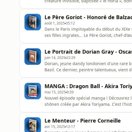
créature invisible, baptisée « le Horla », dont
psychiatrique... Le Horla est une longue no
1886 (puis dans une seconde version en 1887
Le Père Goriot - Honoré de Balza
vous
août 1, 2025
35:12
Dans le Paris impitoyable du début du XIXe s
ses filles ingrates... Le Père Goriot, chef-
incontournable de la Comédie Humaine. Bonn
Blandine Cossa et Candice de Gastines, in
Le Portrait de Dorian Gray - Osca
:🧠 Culture G
juin 14, 2025
22:29
Dorian, jeune dandy londonien d'une rare b
Basil. Ce dernier, peintre talentueux, vient
! Écoutez le résumé de ce roman, écrit par 
pensez à vous abonner ! 👂Un podcast du Stu
MANGA : Dragon Ball - Akira Tor
par Lo
mai 15, 2025
9:39
Nouvel épisode spécial manga ! Découvrez l
shōnen créée par Akira Toriyama. C'est l'hi
singe... Bonne écoute, et n'oubliez pas de n
voulez encore plus) 👇📨 Par message sur In
Le Menteur - Pierre Corneille
studiobiloba@gmail.com, o
avr. 15, 2025
12:17