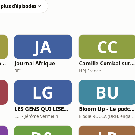
plus d’épisodes
JA
CC
Chronique de Mamane
Journal Afrique
Camille Combal sur NRJ
RFI
NRJ France
LG
BU
LES GENS QUI LISENT SONT PLUS HEUREUX
Bloom Up - Le podcast des parents d'aujourd'hui
LCI - Jérôme Vermelin
Elodie ROCCA (DRH, engagée pour une parentalité épanouie)