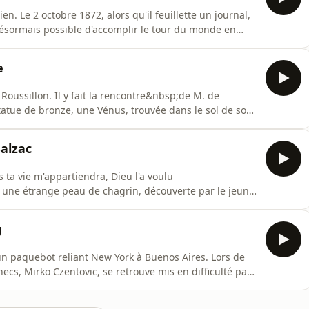
. Le 2 octobre 1872, alors qu'il feuillette un journal,
 désormais possible d'accomplir le tour du monde en
sujet avec des collègues du Reform Club, Phileas parie
 est capable de réussir cet exploit... Et sans attendre, le
e
u Roussillon. Il y fait la rencontre&nbsp;de M. de
tatue de bronze, une Vénus, trouvée dans le sol de son
antastique publiée par Prosper Mérimée en 1837...
 ! 👂Un podcast du Studio Biloba, présenté par Gabriel
alzac
 ta vie m'appartiendra, Dieu l'a voulu
ur une étrange peau de chagrin, découverte par le jeune
n sa possession, tous ses désirs sont exaucés mais, à
 tout comme sa vie décline. Découvrez l'histoire de "La
g
'un paquebot reliant New York à Buenos Aires. Lors de
cs, Mirko Czentovic, se retrouve mis en difficulté par
 Ce roman court, écrit par Stefan Zweig, a été publié à
eilleur résumé de ce chef-d'œuvre (et abonnez-vous au