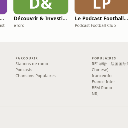
D&
LP
sément podcast - L'univers des HPI, Neuroatypiques & Co
Découvrir & Investir par etoro
Le Podcast Football Club – le Foot, raconté par ceux qui le vivent
ast
eToro
Podcast Football Club
PARCOURIR
POPULAIRES
Stations de radio
RFI 华语 - 法国国际
Podcasts
Chinese)
Chansons Populaires
franceinfo
France Inter
BFM Radio
NRJ