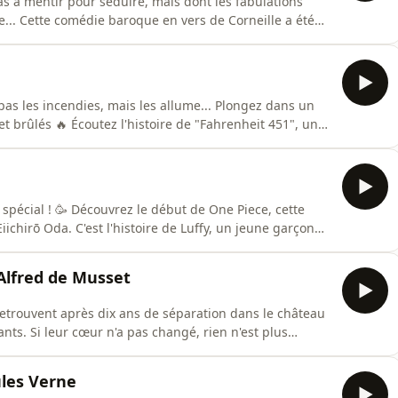
s à mentir pour séduire, mais dont les fabulations
... Cette comédie baroque en vers de Corneille a été
u théâtre du Marais, et elle a rencontré
i le meilleur résumé. Bonne écoute !Un podcast du
s les incendies, mais les allume... Plongez dans un
 et brûlés 🔥 Écoutez l'histoire de "Fahrenheit 451", un
able chef-d'œuvre d'anticipation, c'est un
u Studio Biloba, écrit par Mymy Haegel, interprété par
pécial ! 🥳 Découvrez le début de One Piece, cette
chirō Oda. C'est l'histoire de Luffy, un jeune garçon
e écoute, et n'oubliez pas de nous dire si vous avez
tres 👇📨 Envoyez-moi un message sur Instagram
Alfred de Musset
retrouvent après dix ans de séparation dans le château
fants. Si leur cœur n'a pas changé, rien n'est plus
e cette pièce de théâtre publiée par Alfred de Musset
 Biloba, écrit par Candice de Gastines et présenté par
ules Verne