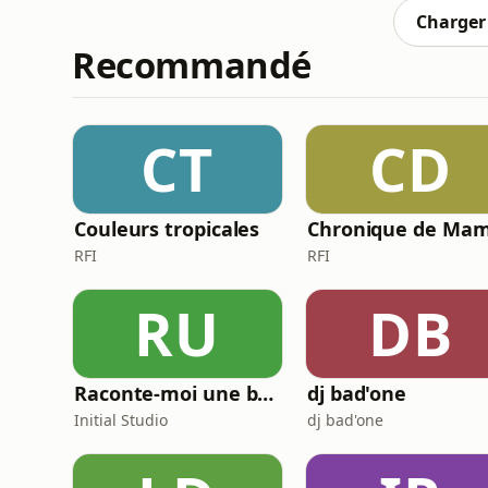
podcast) !
Charger 
Recommandé
CT
CD
Couleurs tropicales
RFI
RFI
RU
DB
Raconte-moi une bêtise
dj bad'one
Initial Studio
dj bad'one