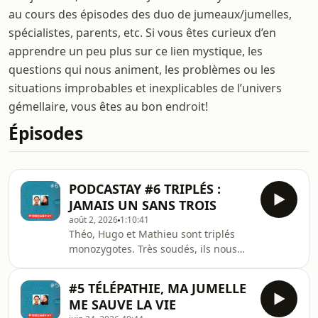
au cours des épisodes des duo de jumeaux/jumelles,
spécialistes, parents, etc. Si vous êtes curieux d’en
apprendre un peu plus sur ce lien mystique, les
questions qui nous animent, les problèmes ou les
situations improbables et inexplicables de l’univers
gémellaire, vous êtes au bon endroit!
Épisodes
PODCASTAY #6 TRIPLÉS :
JAMAIS UN SANS TROIS
août 2, 2026
1:10:41
Théo, Hugo et Mathieu sont triplés
monozygotes. Très soudés, ils nous
racontent leur parcours à trois. Dans
cette fratrie de chiffre impair, ils ont
#5 TÉLÉPATHIE, MA JUMELLE
grandit avec un profond sens de
ME SAUVE LA VIE
l’égalité, entre eux d’abord, mais aussi