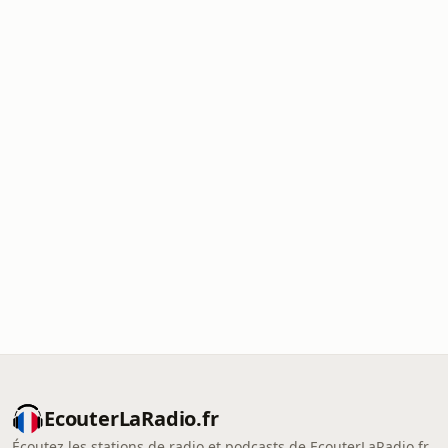
EcouterLaRadio.fr
Écoutez les stations de radio et podcasts de EcouterLaRadio.fr