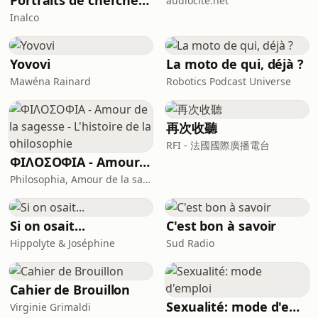
Portraits de chercheur(e)s en études aréales
audiocite.net
Inalco
Yovovi
La moto de qui, déjà ?
Mawéna Rainard
Robotics Podcast Universe
再次收聽
RFI - 法國國際廣播電台
ΦΙΛΟΣΟΦΙΑ - Amour de la sagesse - L'histoire de la philosophie
Philosophia, Amour de la sagesse
Si on osait...
C'est bon à savoir
Hippolyte & Joséphine
Sud Radio
Cahier de Brouillon
Sexualité: mode d'emploi
Virginie Grimaldi