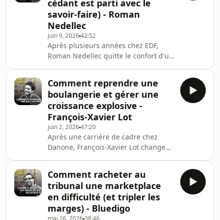
cédant est parti avec le
sereinement. Mais rien ne se passe
savoir-faire) - Roman
comme prévu. On lui demande de
Nedellec
rester quatre ans pour accompagner
la transition, pendant qu'on détricote
juin 9, 2026
42:52
Après plusieurs années chez EDF,
peu à peu ce qu'il avait bâti. Le choc
Roman Nedellec quitte le confort d'un
entre PME de s
grand groupe pour reprendre sa
première entreprise : une PME
Comment reprendre une
artisanale en Bretagne qui fait de la
boulangerie et gérer une
sérigraphie. Il plaque tout, déménage
croissance explosive -
sa famille, et se lance dans la
François-Xavier Lot
reprise.Le scénario catastrophe : trois
juin 2, 2026
47:20
mois seulement après son arrivée,
Après une carrière de cadre chez
une fois le complément de prix
Danone, François-Xavier Lot change
encaissé, le cédant quitte l'entreprise
de vie. Il passe un CAP boulanger et
plus tôt que pr
rachète le fonds de commerce d'une
Comment racheter au
boulangerie de quartier à Nantes.
tribunal une marketplace
L’emplacement est stratégique, mais
en difficulté (et tripler les
le potentiel est largement sous-
marges) - Bluedigo
exploité. Il ferme pendant deux mois
mai 26, 2026
38:46
pour tout rénover et imposer sa vision