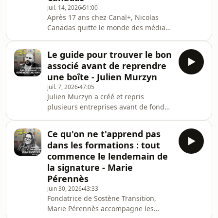
juil. 14, 2026
51:00
secteurs et toutes les régions.Le
Après 17 ans chez Canal+, Nicolas
principal défi de la reprise relève
Canadas quitte le monde des médias
aujourd'hui d'un paradoxe. Alors que
pour reprendre Iroko, une PME de
des centaines de mil
menuiserie bois dans le Sud.Le
Le guide pour trouver le bon
cédant ne veut plus rencontrer de
associé avant de reprendre
repreneur potentiel, mais Nicolas
une boîte - Julien Murzyn
insiste et harcèle le cabinet pour
juil. 7, 2026
47:05
qu'on lui donne sa chance. Lorsqu'ils
Julien Murzyn a créé et repris
se rencontrent, ça matche et le
plusieurs entreprises avant de fonder
cédant lui donne un mois pour
Captain, une agence dédiée à la
constituer son dossier de reprise
transmission des petites
(contre six habituellement). U
Ce qu'on ne t'apprend pas
entreprises.Aujourd'hui il est aussi à
dans les formations : tout
la tête de La Fabrique du
commence le lendemain de
Repreneuriat, le premier incubateur
la signature - Marie
dédié à la reprise d'entreprise.Dans
Pérennès
cet épisode, il explique comment
trouver le bon associé, débloquer les
juin 30, 2026
43:33
Fondatrice de Sostène Transition,
financements, et comment réussir sa
Marie Pérennès accompagne les
reprise.Au programme :00:00:0