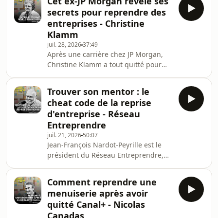
Cet ex-JP Morgan révèle ses
secteur, il a lui-même choisi de
secrets pour reprendre des
racheter des sites internet plutôt que
entreprises - Christine
de les créer de zéro, avec une
Klamm
conviction : aller plus vite en misant
juil. 28, 2026
37:49
sur des actifs digitaux déjà existants,
Après une carrière chez JP Morgan,
un univers encore méconnu de la
Christine Klamm a tout quitté pour
reprise traditionnelle.Souvent, la
devenir entrepreneure et se
première questi
passionner pour la reprise
Trouver son mentor : le
d'entreprises.Dans cet épisode, elle
cheat code de la reprise
revient sur son parcours hors normes.
d'entreprise - Réseau
Elle détaille sa méthode pour passer
Entreprendre
du grand groupe à la PME, décrypte
juil. 21, 2026
50:07
les secrets d'une négociation réussie,
Jean-François Nardot-Peyrille est le
et explique comment construire une
président du Réseau Entreprendre,
ingénierie financière solide.Au cœur
qui accompagne les entrepreneurs en
de sa philosophie
France depuis 40 ans. Observateur
Comment reprendre une
privilégié des défis de la
menuiserie après avoir
transmission, son organisation voit
quitté Canal+ - Nicolas
passer chaque année près de 700
Canadas
reprises accompagnées, dans tous les