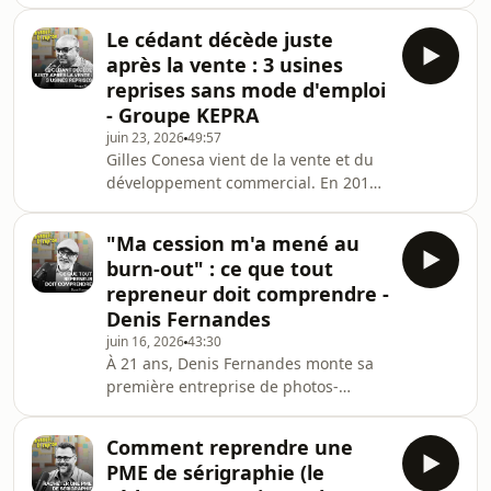
repreneurs sur ce que personne ne
voit dans un bilan comptable : la
Le cédant décède juste
culture d'une boîte, ses dynamiques
après la vente : 3 usines
informelles, ses personnes clés, et
reprises sans mode d'emploi
tout ce qui fait que ça tourne
- Groupe KEPRA
vraiment.Elle démonte une idée reçue
juin 23, 2026
49:57
qui coûte cher, pour elle : signer, c'est
Gilles Conesa vient de la vente et du
la partie facile. Mais ce qui arrive
développement commercial. En 2019,
après, personne ne vous y prépare
il se lance dans la reprise d'un
vraiment. Les é
groupe de mécanique de précision,
"Ma cession m'a mené au
constitué de 3 usines. Peu après la
burn-out" : ce que tout
signature, le vendeur décède
repreneur doit comprendre -
brutalement d’une crise cardiaque,
Denis Fernandes
interrompant net la transmission.
juin 16, 2026
43:30
Seul aux commandes et face à une
À 21 ans, Denis Fernandes monte sa
série de crises, il parvient pourtant,
première entreprise de photos-
sept ans plus tard, à faire passer le
souvenirs. Près de vingt ans plus tard,
chiffre d'affair
après en avoir fait un leader sur son
Comment reprendre une
marché, il la cède à un grand groupe
PME de sérigraphie (le
en pensant tourner la page