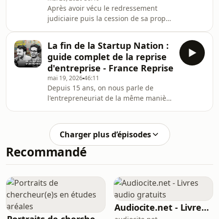
Après avoir vécu le redressement
: du 100% fait maison, du pain au
judiciaire puis la cession de sa propre
levain et des produits
start-up Rutabago, et avoir participé
iconiques.Immédiatement,
de l'intérieur au redressement de la
La fin de la Startup Nation :
boîte après sa reprise, Younes El
guide complet de la reprise
Hajjami se lance dans la reprise
d'entreprise - France Reprise
d'entreprise. Il jette son dévolu sur
mai 19, 2026
46:11
Bluedigo, une marketplace de
Depuis 15 ans, on nous parle de
mobilier de bureau reconditionné
l'entrepreneuriat de la même manière
réalisant 4 millions d'euros de chiffre
: créer une startup, lever des fonds,
d'affaires, mais en plein
disrupter un marché.Et pendant ce
redressement judici
temps, des dizaines de milliers
Charger plus d’épisodes
d'entreprises rentables cherchent un
Recommandé
repreneur en France chaque année,
et certaines disparaissent faute de
candidats.Pour ce hors-série,
Philippine réunit deux repreneurs qui
ont fait le pari inverse : César Augier,
qui a repri
Audiocite.net - Livres audio gratuits