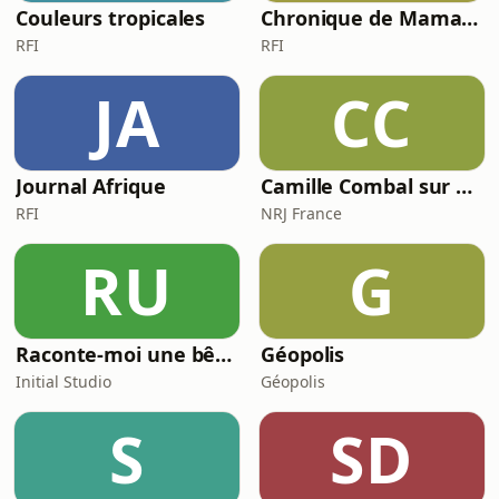
Couleurs tropicales
Chronique de Mamane
RFI
RFI
JA
CC
Journal Afrique
Camille Combal sur NRJ
RFI
NRJ France
RU
G
Raconte-moi une bêtise
Géopolis
Initial Studio
Géopolis
S
SD