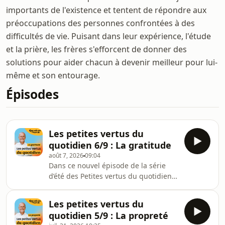
importants de l'existence et tentent de répondre aux
préoccupations des personnes confrontées à des
difficultés de vie. Puisant dans leur expérience, l'étude
et la prière, les frères s'efforcent de donner des
solutions pour aider chacun à devenir meilleur pour lui-
même et son entourage.
Épisodes
Les petites vertus du
quotidien 6/9 : La gratitude
août 7, 2026
09:04
Dans ce nouvel épisode de la série
d’été des Petites vertus du quotidien,
le frère Philippe Verdin s’arrête sur
une vertu discrète mais
Les petites vertus du
profondément lumineuse : la
quotidien 5/9 : La propreté
gratitude. Dans un monde où l’on