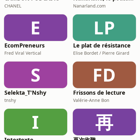
CHANEL
Nanarland.com
E
LP
EcomPreneurs
Le plat de résistance
Fred Viral Vertical
Elise Bordet / Pierre Girard
S
FD
Selekta_T'Nshy
Frissons de lecture
tnshy
Valérie-Anne Bon
I
再
Intertexte
再次收聽