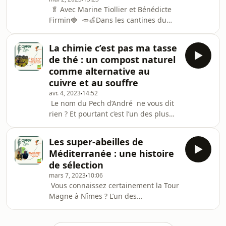
conviction ou bien par nécessité
🥬 Avec Marine Tiollier et Bénédicte
économique. Et pas seulement les
Firmin🍓 🥕🍏Dans les cantines du
néo-viticulteurs, la prise de
pays de l’Or, nos enfants mangent de
conscience agit au
plus en plus bio et local. Ça vous
La chimie c’est pas ma tasse
étonne ? Et pourtant grâce à la
de thé : un compost naturel
mobilisation des élus et des
comme alternative au
maraichers du territoire, c’est possible
cuivre et au souffre
! 🥦 Parmi eux, il y a Marine, une
avr. 4, 2023
14:52
jeune agricultrice qui s’est installée
Le nom du Pech d’André ne vous dit
en GAEC à Lansargues avec son
rien ? Et pourtant c’est l’un des plus
associé Jérémy. Et depuis quelques
anciens domaines viticoles du
années, ses l
Minervois. Il se situe plus
Les super-abeilles de
précisément dans le village d’Azillanet
Méditerranée : une histoire
et se transmet de génération en
de sélection
génération depuis plusieurs siècles.
mars 7, 2023
10:06
Philippe a rejoint l’aventure il y a dix
Vous connaissez certainement la Tour
ans et y pratique une viticulture 100%
Magne à Nîmes ? L’un des
naturelle et bio, inspirée par
monuments emblématiques de la
l’agroécologie. 🍷 Si le domaine
capitale gardoise. C’est également
atoujours