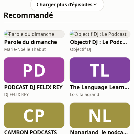
ainsi qu’Harry, apiculteur nîmois, a
Charger plus d’épisodes
décidé de baptiser son rucher. 🐝
Recommandé
Depuis de nombreuses années avec
plusieurs autres apiculteurs de la
région, il mène d’importants travaux
de sélection génétique des abeilles
pour les adapter aux spécificités du
Parole du dimanche
Objectif DJ : Le Podcast
climat méditerranéen
Marie-Noëlle Thabut
Objectif DJ
PD
TL
PODCAST DJ FELIX REY
The Language Learner
DJ FELIX REY
Loïs Talagrand
CP
NL
CAMBON PODCASTS
Nanarland, le podcast - Les mauvais films sympathiques en audio