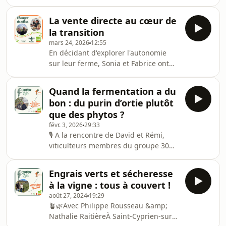
faire un choix pour pouvoir maintenir
sa ferme tout en changeant son
La vente directe au cœur de
système de production. Confronté à
la transition
ses doutes et ses incertitudes, il a su
mars 24, 2026
12:55
trouver des ressources au cours de sa
En décidant d'explorer l'autonomie
transition agroécologique pour aller
sur leur ferme, Sonia et Fabrice ont
de l'avant.Hébergé par Ausha. Visitez
amorcé des questionnements qui ont
ausha.co/politique-de-confidentialite
transformé leurs pratiques et leurs
pour plus d'informations.
Quand la fermentation a du
modes de commercialisation.Eleveurs
bon : du purin d’ortie plutôt
bovins allaitants, ils nous racontent
que des phytos ?
les étapes qui les ont menés vers plus
févr. 3, 2026
29:33
de durabilité et d'autonomie. Hébergé
🎙️ A la rencontre de David et Rémi,
par Ausha. Visitez ausha.co/politique-
viticulteurs membres du groupe 30
de-confidentialite pour plus
000 d’Aspiran🍇 Dans les vignes de
d'informations.
l’Hérault, David et Rémi se tournent
Engrais verts et sécheresse
vers les savoirs d’autrefois pour
à la vigne : tous à couvert !
adapter leurs pratiques. Ils
août 27, 2024
19:29
s’intéressent plus particulièrement
🪴🌿Avec Philippe Rousseau &amp;
aux purins de plantes.Leur démarche
Nathalie RaitièreÀ Saint-Cyprien-sur-
vise à redonner vie aux sols et