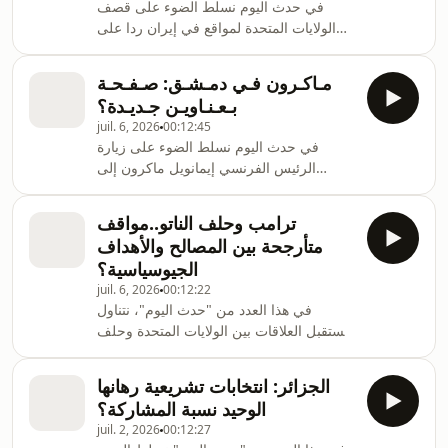
في حدث اليوم نسلط الضوء على قصف
الولايات المتحدة لمواقع في إيران ردا على
هجمات استهدفت 3 سفن تجارية في مضيق
هرمز، وألغت رفعا مؤقتا للعقوبات عن
مـاكـرون فـي دمـشـق: صـفـحـة
طهران، في تصعيد جديد يهدد جهود إنهاء
بـعـنـاويـن جـديـدة؟
الحرب في الشرق الأوسط. ضيف حدث
juil. 6, 2026
00:12:45
اليوم: خليل جهشان، المدير التنفيذي للمركز
في حدث اليوم نسلط الضوء على زيارة
العربي في واشنطن.
الرئيس الفرنسي إيمانويل ماكرون إلى
دمشق، ليصبح بذلك أو رئيس بلد غربي يزور
سوريا منذ سقوط نظام بشار الأسد. ضبف
ترامب وحلف الناتو..مواقف
حدث اليوم: مروان قبلان، مدير وحدة
متأرجحة بين المصالح والأهداف
الدراسات السياسية في المركز العربي
الجيوسياسية؟
للأبحاث.
juil. 6, 2026
00:12:22
في هذا العدد من "حدث اليوم"، نتناول
مستقبل العلاقات بين الولايات المتحدة وحلف
شمال الأطلسي، في ظل تصريحات للرئيس
الأمريكي دونالد ترامب وجه فيها انتقادات
الجزائر: انتخابات تشريعية رهانها
لاذعة إلى حلف الناتو، معتبرا أن العلاقة معه
الوحيد نسبة المشاركة؟
غير متوازنة ولا تعود بالنفع على الولايات
juil. 2, 2026
00:12:27
المتحدة. فإلى أي مدى يمتد التوتر بين ترامب