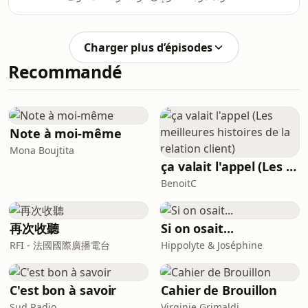
من اكتظاظ المستشفيات التي تعاني من
ضغط جراء موجة القيظ الأولى. ضيفة حدث
اليوم: الدكتورة منار مراد، استشارية التخدير
Charger plus d’épisodes
والإنعاش في المستشفى الأوروبي جورج
Recommandé
بومبيدو.
Note à moi-même
Mona Boujtita
ça valait l'appel (Les meilleures histoires de la relation client)
BenoitC
再次收聽
Si on osait...
RFI - 法國國際廣播電台
Hippolyte & Joséphine
C'est bon à savoir
Cahier de Brouillon
Sud Radio
Virginie Grimaldi