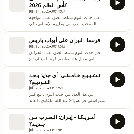
المناطق التجريبية وبدء تنفيذها خلال أيام.
كأس العالم 2026
ضيف حدث اليوم: حياة الحريري، أكاديمية
juil. 14, 2026
00:11:07
وباحثة سياسية.
في حدث اليوم نسلط الضوء على مواجهة
المنتخب الفرنسي بنظيره الإسباني، في
نصف نهائي كأس العالم لكرة القدم 2026. مع
وديع فيعاني، صحفي في فرانس24 .
فرنسا: النيران على أبواب باريس
juil. 13, 2026
00:10:43
في حدث اليوم نسلط الضوء على الحرائق
التي تطال عدة مناطق فرنسا مع ارتفاع
درجات الحرارة، حرائق وصلت إلى ضواحي
العاصمة باريس لتتزايد المخاوف بشأن
تـشـيـيـع خـامـنئـي: أي جديد بـعـد
حجمها. ضيف حدث اليوم: بدوي رهبان، خبير
الـتـوديـع؟
في الكوارث الطبيعية وتغير المناخ.
juil. 9, 2026
00:11:51
في هذا العدد من حدث اليوم ، مع كبير
مراسلي فرانس24 عبد الله ملكاوي، العائد
من طهران، نتوقف عند تغطيته لمراسم تشييع
المرشد الأعلى علي خامنئي الذي دفن في
أمـريـكـا - إيـران: الـحـرب مـن
مشهد.
جـديـد؟
juil. 8, 2026
00:11:05