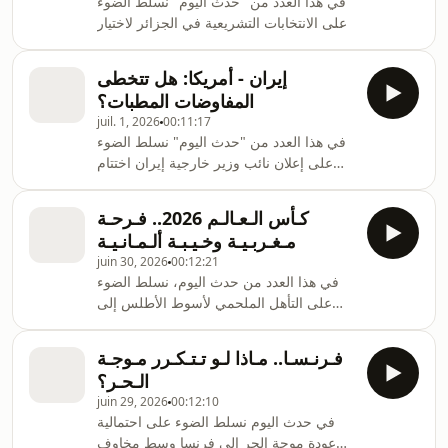
في هذا العدد من "حدث اليوم" نسلط الضوء
وحلفاء واشنطن؟ وهل تستطيع الدول
على الانتخابات التشريعية في الجزائر لاختيار
الأوروبية التخلص من التبعية الأمنية للولايات
أعضاء المجلس الشعبي الوطني لمدة تمتد
المتحدة وبناء منظومة دفاعية أكثر استقلالا؟
لخمسة أعوام. ضيف حدث اليوم: محمد سي
إيران - أمريكا: هل تتخطى
البشير، أستاذ العلوم السياسية في المدرسة
المفاوضات المطبات؟
الوطنية العليا.
juil. 1, 2026
00:11:17
في هذا العدد من "حدث اليوم" نسلط الضوء
على إعلان نائب وزير خارجية إيران اختتام
جولة المحادثات بشأن تنفيذ مذكرة التفاهم
في الدوحة. وكان الرئيس الأمريكي دونالد
كـأس الـعـالـم 2026.. فـرحـة
ترامب قد وصف المحادثات الأمريكية الإيرانية
مـغـربـيـة وخـيـبـة ألـمـانـيـة
بأنها "جيدة جدا". ضيف الحلقة: عبد الله
juin 30, 2026
00:12:21
الطائي، باحث غي معهد السياسة والمجتمع.
في هذا العدد من حدث اليوم، نسلط الضوء
على التأهل الملحمي لأسوط الأطلس إلى
ثمن نهائي كأس العالم 2026، بعد التفوق على
هولندا بركلات الترجيح والإخفاق الألماني
فـرنـسـا.. مـاذا لـو تـتـكـرر مـوجـة
للنسخة الثالثة على التوالي من المونديال.
الـحـر؟
juin 29, 2026
00:12:10
في حدث اليوم نسلط الضوء على احتمالية
عودة موجة الحر إلى فرنسا وسط مخاوف