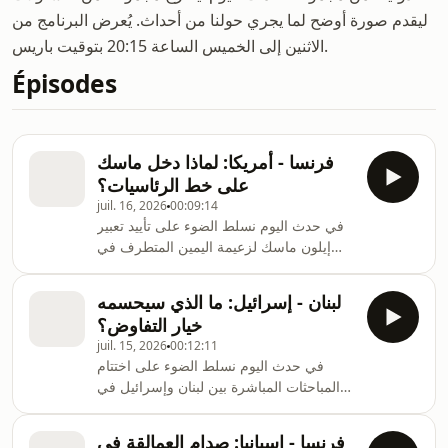
ليقدم صورة أوضح لما يجري حولنا من أحداث. يُعرض البرنامج من
الاثنين إلى الخميس الساعة 20:15 بتوقيت باريس.
Épisodes
فرنسا - أمريكا: لماذا دخل ماسك
على خط الرئاسيات؟
juil. 16, 2026
00:09:14
في حدث اليوم نسلط الضوء على تأييد تعبير
إيلون ماسك لزعيمة اليمين المتطرف في
فرنسا مارين لوبان عقب إعلانها خوض غمار
الانتخابات الرئاسية في 2027. ضيف حدث
لبنان - إسرائيل: ما الذي سيحسمه
اليوم: حسن منيمنة، أستاذ في معهد الشرق
خيار التفاوض؟
الأوسط في واشنطن.
juil. 15, 2026
00:12:11
في حدث اليوم نسلط الضوء على اختتام
المباحثات المباشرة بين لبنان وإسرائيل في
العاصمة الإيطالية روما، والتي توصل خلالها
البلدان إلى اتفاق بشأن استكمال هيكلية
فرنسا - إسبانيا: صدام العمالقة في