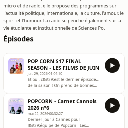
micro et de radio, elle propose des programmes sur
l'actualité politique, internationale, la culture, l'amour, le
sport et l'humour. La radio se penche également sur la
vie étudiante et institutionnelle de Sciences Po.
Épisodes
POP CORN S17 FINAL
SEASON - LES FILMS DE JUIN
juil. 29, 2026
01:06:10
Et oui, c&#39;est le dernier épisode...
de la saison ! On prend de bonnes
vacances bien méritées et on
attendant, on vous laisse avec
POPCORN - Carnet Cannois
quelques recommandations ou non à
2026 n°6
partir des films sortis au mois de juin
mai 22, 2026
00:32:27
et au début de juillet.De bonnes
Dernier jour à Cannes pour
vacances à vous tous et à
l&#39;équipe de Popcorn ! Les
l&#39;année prochaine !Présentation :