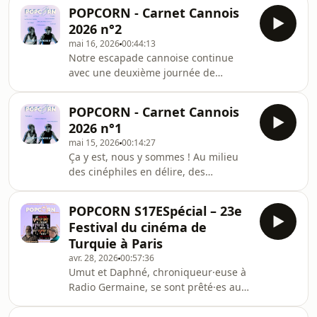
non pas quatre (etc...) mais bien HUIT
POPCORN - Carnet Cannois
chroniques (et oui, l&#39;équipe de
2026 n°2
PopCorn charbonne à Cannes). Au
mai 16, 2026
00:44:13
programme aujourd&#39;hui : La
Notre escapade cannoise continue
Gradiva, de Marine Atlan (Semaine de
avec une deuxième journée de
la critique)Siempre soy tu animal
festival chargée pour Enora, Juliette et
materno / Ton animal maternel, de
DaphnéAu programme : - Club Kid,
Valentina Maurel (Un certain
POPCORN - Carnet Cannois
Jordan Firstman (Un Certain Regard)-
regard)El se
2026 n°1
Tangles, Leah Nelson (Séances
mai 15, 2026
00:14:27
Spéciales)- Gentle Monster, Marie
Ça y est, nous y sommes ! Au milieu
Kreutzer (En Compétition)- Le Dégel,
des cinéphiles en délire, des
Manuela Martelli (Un Certain Regard)-
confrères journalistes et surtout du
La Vie d'une femme, Charline
gratin du 7ème art.Le Festival de
Bourgeois-Tacquet (En Compétition)-
POPCORN S17ESpécial – 23e
Cannes 2026 a commencé depuis
Quelques Mots d'amour,
Festival du cinéma de
quelques jours, et une partie de
Turquie à Paris
l’équipe de Pop Corn est partie sur
avr. 28, 2026
00:57:36
place pour décortiquer et, on l’espère,
Umut et Daphné, chroniqueur·euse à
dénicher les pépites du cinéma de
Radio Germaine, se sont prêté·es au
demain.Au programme de ce premier
jeu de concevoir deux épisodes
épisode, une petite sélection
autour d’un cinéma qui leur tient à