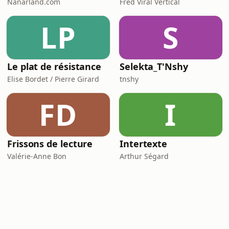
Nanarland.com
Fred Viral Vertical
LP
S
Le plat de résistance
Selekta_T'Nshy
Elise Bordet / Pierre Girard
tnshy
FD
I
Frissons de lecture
Intertexte
Valérie-Anne Bon
Arthur Ségard