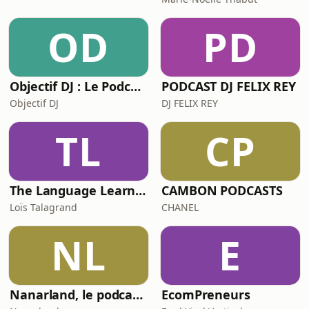
OD
PD
Objectif DJ : Le Podcast
PODCAST DJ FELIX REY
Objectif DJ
DJ FELIX REY
TL
CP
The Language Learner
CAMBON PODCASTS
Loïs Talagrand
CHANEL
NL
E
Nanarland, le podcast - Les mauvais films sympathiques en audio
EcomPreneurs