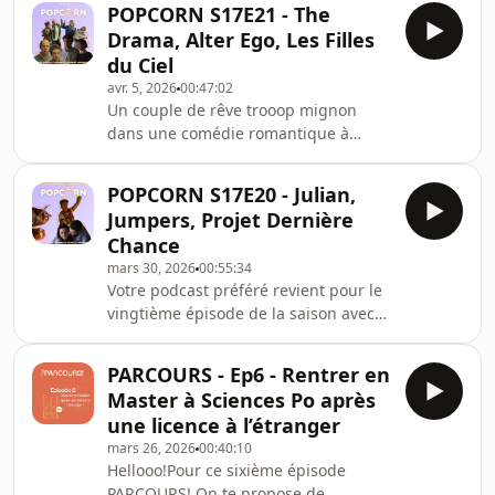
présentée par Enora et Jul
POPCORN S17E21 - The
cœur : le cinéma de TurquieÀ
Drama, Alter Ego, Les Filles
l’occasion du 23 ème festival du
du Ciel
cinéma de Turquie qui s’est tenu à
avr. 5, 2026
00:47:02
Paris il y a un peu moins d’un mois, ils
Un couple de rêve trooop mignon
vous proposent dans cet épisode une
dans une comédie romantique à
analyse de la programmation, entre
l&#39;humour cringe et grinçant, une
regards critiques, coups de
comédie française avec Laurent Lafitte
projecteur et découvertes
POPCORN S17E20 - Julian,
(avec et sans cheveux) et un film sur
Jumpers, Projet Dernière
la sororité... trois films que
Chance
l&#39;équipe de PopCorn vous
mars 30, 2026
00:55:34
recommande !Au programme :- The
Votre podcast préféré revient pour le
Drama, Kristoffer Borgli- Alter Ego,
vingtième épisode de la saison avec
Nicolas et Bruno- Les Filles du Ciel,
une programmation comme toujours
Bérangère McNeeseEt à la fin, les
diverse :- Julian de Cato Kusters : la
coups de cœur de l&#39;
PARCOURS - Ep6 - Rentrer en
belle et triste histoire d&#39;un
Master à Sciences Po après
couple lesbien se mariant dans tous
une licence à l’étranger
les pays où elles le peuvent- Jumpers
mars 26, 2026
00:40:10
de Daniel Chong : Le dernier Pixar qui
Hellooo!Pour ce sixième épisode
parle d&#39;écologie avec des castors
PARCOURS! On te propose de