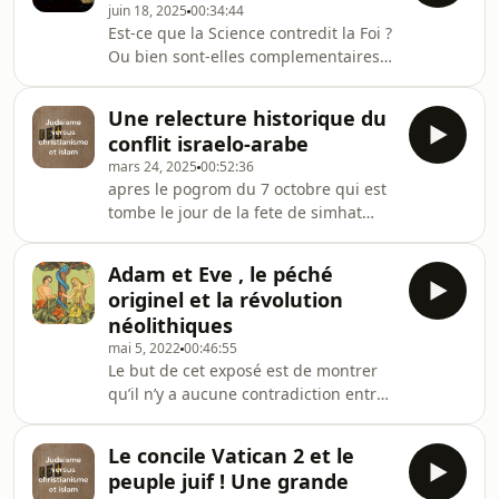
juin 18, 2025
00:34:44
occidentale et s’étend ces dernières
Est-ce que la Science contredit la Foi ?
années de plus en plus vers la
Ou bien sont-elles complementaires ?
gauche libérale modérée !
Est ce que l'Atheisme est une
croyance ou une non-croyance ? Le
Une relecture historique du
deplacement de la Terre du centre de
conflit israelo-arabe
l'Univers vers une banlieue de la
mars 24, 2025
00:52:36
notre galaxie (apres Copernic) ebranle
apres le pogrom du 7 octobre qui est
-t-il vraiment la conception du
tombe le jour de la fete de simhat
judaisme de la centralite de
torah ainsi apres tous les evenements
l'humanite dans la Creation? Est-ce
des 340 derniers jours je propose de
que la Science arrivera a percer un
Adam et Eve , le péché
nous elever au dessus des
jour tous les s
originel et la révolution
evenements tragiques actuels et de
néolithiques
voir tout ce conflit dans une grande et
mai 5, 2022
00:46:55
lointaine perspective qui ne se limite
Le but de cet exposé est de montrer
pas aux derniers jours ni a ces
qu’il n’y a aucune contradiction entre
dernieres annees de conflit qui
la théorie de l’évolution et le récit des
opposent israel a l’axe iran-hezbollah-
trois premiers chapitres de la genèse
hamas , n
Le concile Vatican 2 et le
et que le péché originel est à l’origine
peuple juif ! Une grande
de la révolution neolithique il y a près