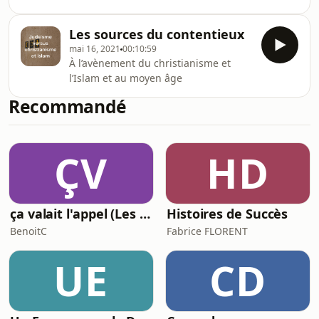
de l’état d’Israël
Les sources du contentieux
mai 16, 2021
00:10:59
À l’avènement du christianisme et
l’Islam et au moyen âge
Recommandé
ÇV
HD
ça valait l'appel (Les meilleures histoires de la relation client)
Histoires de Succès
BenoitC
Fabrice FLORENT
UE
CD