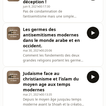
déception !
de 6,000 ans
juin 9, 2021
00:17:30
Pas de condamnation de
l’antisemitisme mais une simple
déploration, pas d’annulation de
l’accusation de déicide sans
Les germes des
équivoque ni l’annulation de la
antisemitismes modernes
théorie de la substitution, pas même
dans le monde arabe et en
une demande de pardon pour les
occident.
persécutions le mépris et la haine
mai 30, 2021
00:20:06
dont le peuple juif a été victime. Une
Comment les fondements des deux
nouveauté comme même: fin de la
grandes religions portent les germes
réprobation du peuple juif et pour un
des antisemitismes moderne arabo-
dialogue fraternel judéo-chrétien
chrétiens et sont à l’origine de la
basé
Judaisme face au
grande revolte arabe en Palestine des
christianisme et l’islam du
années 1935-1939 et de la Shoah
moyen age aux temps
modernes
mai 21, 2021
00:13:35
Depuis le moyen âge jusqu’au temps
moderne avant la Shoah et la création