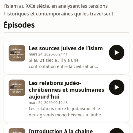
l'islam au XXIe siècle, en analysant les tensions
historiques et contemporaines qui les traversent.
Épisodes
Les sources juives de l’islam
mars 24, 2026
00:24:41
Si au 21 siècle , il y a une
confrontation entre la civilisation
chrétienne et la civilisation
musulmane , ça serai fauter à la
Les relations judéo-
réalité historique d'impliquer le
chrétiennes et musulmanes
judaïsme dans cette confrontation et
aujourd’hui
de le mettre du cote du christianisme.
mars 24, 2026
00:19:43
Ou si on veut parler de civilisation
Les relations entre le judaisme et le
judéo-chrétienne parlons aussi de
deux grands monothéismes a l’aube
civilisation judéo-islamique.
du vingt et unième siecle. À côté de
&nbsp;l'influence du judaïsme sur
changements positifs, des nuages
l'islam est beaucoup plus p
Introduction à la chaine