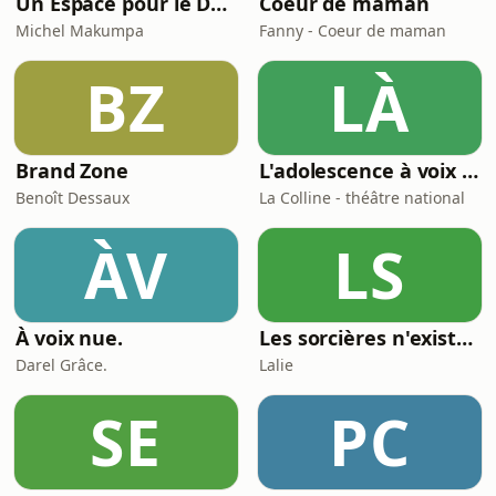
Un Espace pour le Deuil
Coeur de maman
Michel Makumpa
Fanny - Coeur de maman
BZ
LÀ
Brand Zone
L'adolescence à voix haute
Benoît Dessaux
La Colline - théâtre national
ÀV
LS
À voix nue.
Les sorcières n'existent pas
Darel Grâce.
Lalie
SE
PC