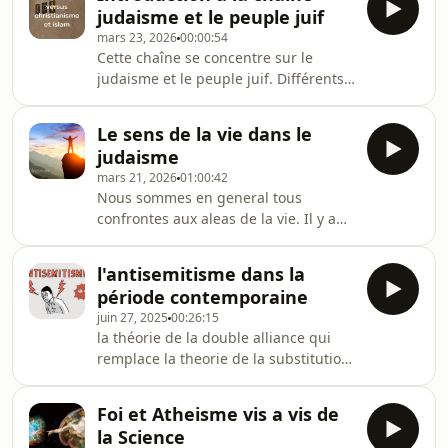
sombres font leur apparition:
judaisme et le peuple juif
l’hostilité antisioniste de la gauche
mars 23, 2026
00:00:54
occidentale radicale et une partie de
Cette chaîne se concentre sur le
la modérée alliée à la mouvance
judaisme et le peuple juif. Différents
islamiste
sujets y sont traités : comme
theologie juive, histoire juive et
Le sens de la vie dans le
relations entre le judaisme et les deux
judaisme
grands monothéismes : christianisme
mars 21, 2026
01:00:42
et islam, et beaucoup d’autres sujets.
Nous sommes en general tous
confrontes aux aleas de la vie. Il y a
des periodes de peine , de tristesse et
parfois de grandes souffrances
l'antisemitisme dans la
susceptibles de mener au desespoir .
période contemporaine
Ce podacst propose plusieurs
juin 27, 2025
00:26:15
approches dans la facon de se
la théorie de la double alliance qui
confronter a la souffrance et au
remplace la theorie de la substitution
desespoir qui en resulte. Il y a les
n'a pas reussi a empêcherl’émergence
approches rabbiniques divergentes
de l’antisemitisme de l’après-guerre,
qui evoluant selon le contexte
Foi et Atheisme vis a vis de
plus sournois et plus masqué ! Il sera
historique : celle du traite pi
la Science
patronné par la gauche radicale