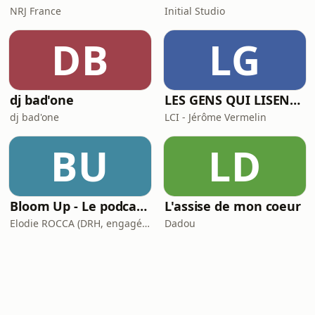
NRJ France
Initial Studio
DB
LG
dj bad'one
LES GENS QUI LISENT SONT PLUS HEUREUX
dj bad'one
LCI - Jérôme Vermelin
BU
LD
Bloom Up - Le podcast des parents d'aujourd'hui
L'assise de mon coeur
Elodie ROCCA (DRH, engagée pour une parentalité épanouie)
Dadou