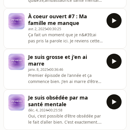
qu&#39;ambassadrice santé mentale
se sont achevés il y a peu. J&#39;ai eu
envie de revenir avec vous sur cette
À coeur ouvert #7 : Ma
expérience hyper positive et très
famille me manque
enrichissante tant sur le plan pro que
avr. 2, 2025
00:30:25
perso. Bref, une aventure incroyable
Ça fait un moment que je n&#39;ai
que j&#39;avais envie de partager
pas pris la parole ici. Je reviens cette
avec vous !
semaine avec un épisode qui me tient
beaucoup à coeur. J&#39;avais envie
Je suis grosse et j'en ai
de vous parler de toutes ces petites
marre
choses qui ont fait que la dynamique
janv. 8, 2025
00:36:46
de ma famille a changé ces dernières
Premier épisode de l'année et ça
années et pourquoi parfois ça me fait
commence bien. J'en ai marre d'être
un peu mal au coeur.
essoufflée à chaque petit effort
physique. J'aimerais pouvoir mettre
Je suis obsédée par ma
mes chaussures sans difficultés. Bref,
santé mentale
j'ai besoin de vous pour me motiver et
déc. 4, 2024
00:25:58
changer mes habitudes. N'hésitez pas
Oui, c'est possible d'être obsédée par
à me suivre pour suivre sur
le fait d'aller bien. C'est exactement.
Instagram pour voir la suite des
J'ai besoin de tout faire pour aller