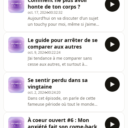
Comment ne plus avoir
"anticipatoire".
honte de ton corps ?
oct. 17, 2024
00:32:32
Aujourd’hui on va discuter d’un sujet
un touchy pour moi, même si j’aime
bien en parler avec vous, LE CORPS.
J’ai compris il n’y a pas si longtemps
Le guide pour arrêter de se
que j’avais honte de mon corps et
comparer aux autres
depuis trop longtemps. J’avais donc
oct. 9, 2024
00:22:24
envie d’en discuter avec vous et aussi
J’ai tendance à me comparer sans
vous partager mes petites habitudes
cesse aux autres, et surtout à
qui m’aident au quotidien à aimer
comparer mes échecs aux réussites
mon corps.
(ce qui est un peu stupide).. mais ça
Se sentir perdu dans sa
me mine beaucoup trop le moral et
vingtaine
surtout ça joue beaucoup trop sur ma
oct. 2, 2024
00:24:20
confiance et mon estime.. donc
Dans cet épisode, on parle de cette
vraiment pas ouf. Dans cet épisode,
fameuse période où tout le monde
j’essaie de vous faire comprendre
semble savoir où il va… sauf nous ! Si
pourquoi le cerveau a tendance à
tu te sens un peu perdu dans ta
rendre la comparaison toxique et
À coeur ouvert #6 : Mon
vingtaine, t'inquiète, tu n'es pas
surtout comment faire pour
anxiété fait son come-back