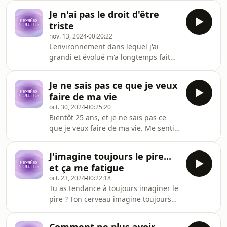
aventures : @penseesviolettes 💜
bien, de vouloir régler tous mes
Je n'ai pas le droit d'être
problèmes, d'avoir une réponse à tous
triste
mes maux. Mais c'est impossible.
nov. 13, 2024
00:20:22
L'environnement dans lequel j'ai
grandi et évolué m'a longtemps fait
croire que je n'avais pas le droit d'être
triste, ou alors que j'essaie
Je ne sais pas ce que je veux
simplement d'attirer l'attention.
faire de ma vie
Aujourd'hui, je suis persuadée de ne
oct. 30, 2024
00:25:20
pas être légitime d'être triste ou
Bientôt 25 ans, et je ne sais pas ce
malheureuse.
que je veux faire de ma vie. Me sentir
perdue me pèse et m'angoisse
beaucoup. J'ai peur, mais c'est ok de
J'imagine toujours le pire...
ne pas savoir là où on veut aller.
et ça me fatigue
oct. 23, 2024
00:22:18
Tu as tendance à toujours imaginer le
pire ? Ton cerveau imagine toujours
des scénarios catastrophiques ? Peut-
être que tu souffres d'anxiété