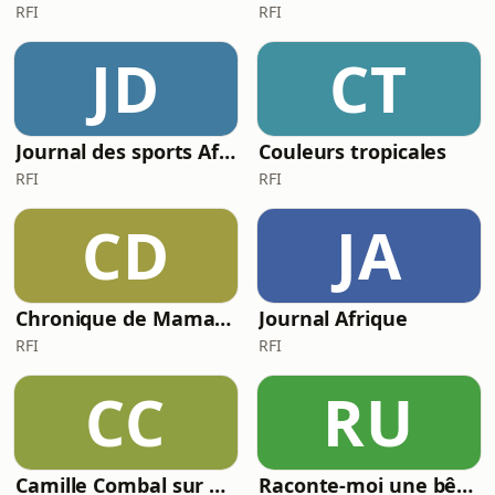
RFI
RFI
JD
CT
Journal des sports Afrique
Couleurs tropicales
RFI
RFI
CD
JA
Chronique de Mamane
Journal Afrique
RFI
RFI
CC
RU
Camille Combal sur NRJ
Raconte-moi une bêtise