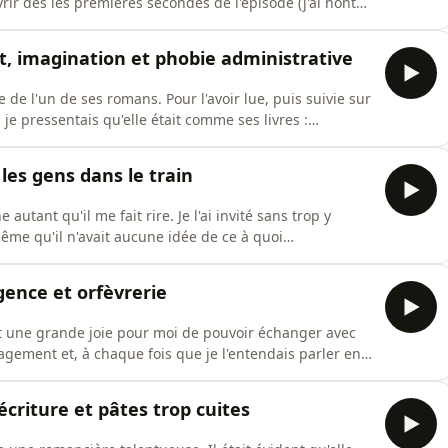
r dès les premières secondes de l'épisode (j'ai honte),
u, et d'avoir pu découvrir que la femme qui se cache
us chouette. Ensemble, on a discuté de la confiance en
t, imagination et phobie administrative
de l'un de ses romans. Pour l'avoir lue, puis suivie sur
e pressentais qu'elle était comme ses livres :
m'y trompais pas. Ensemble, on a discuté de la femme
naire pendant l'enfance, des névroses de l'écrivain, de
 les gens dans le train
utant qu'il me fait rire. Je l'ai invité sans trop y
s même qu'il n'avait aucune idée de ce à quoi
r une personne évidemment drôle, mais aussi portée
acles. On a parlé de l'humour salvateur, de la
gence et orfèvrerie
it une grande joie pour moi de pouvoir échanger avec
agement et, à chaque fois que je l'entendais parler en
pa (spoiler : c'est vrai). On a discuté de là où tout
écrit, de sa manière de créer, de ses doutes, de sa
criture et pâtes trop cuites