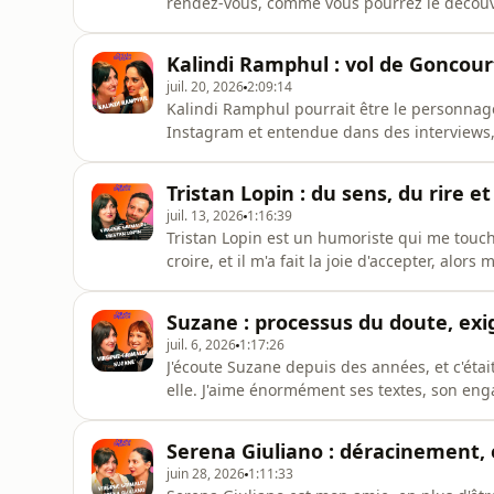
rendez-vous, comme vous pourrez le découvri
je suis heureuse que la rencontre ait eu lie
derrière la personne publique est encore pl
Kalindi Ramphul : vol de Goncour
soi, o
juil. 20, 2026
2:09:14
Kalindi Ramphul pourrait être le personnage 
Instagram et entendue dans des interviews, j
flamboyante, drôle et passionnante. Je ne 
en littérature, de la construction de l'imagi
Tristan Lopin : du sens, du rire et
procrastinat
juil. 13, 2026
1:16:39
Tristan Lopin est un humoriste qui me touche a
croire, et il m'a fait la joie d'accepter, alor
ressemblerait mon podcast.J'ai pu découvri
par le besoin de donner du sens à ses spect
Suzane : processus du doute, exi
construction d'un spectac
juil. 6, 2026
1:17:26
J'écoute Suzane depuis des années, et c'éta
elle. J'aime énormément ses textes, son eng
interview, je me disais qu'elle avait l'air sym
commence, des raisons pour lesquelles elle 
Serena Giuliano : déracinement, é
force et d
juin 28, 2026
1:11:33