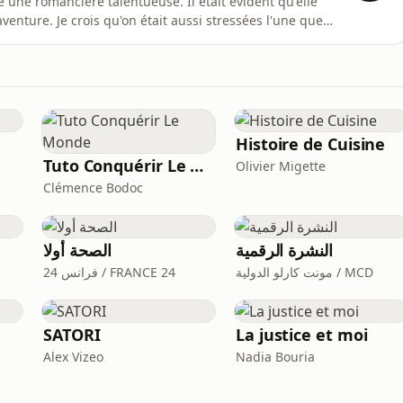
 une romancière talentueuse. Il était évident qu'elle
aventure. Je crois qu'on était aussi stressées l'une que
ée en France à l'âge de douze ans, de l'apprentissage de
mille vies, de son sentiment d'illégitimité, de la man
Histoire de Cuisine
Tuto Conquérir Le Monde
Olivier Migette
Clémence Bodoc
النشرة الرقمية
الصحة أولا
مونت كارلو الدولية / MCD
فرانس 24 / FRANCE 24
SATORI
La justice et moi
Alex Vizeo
Nadia Bouria