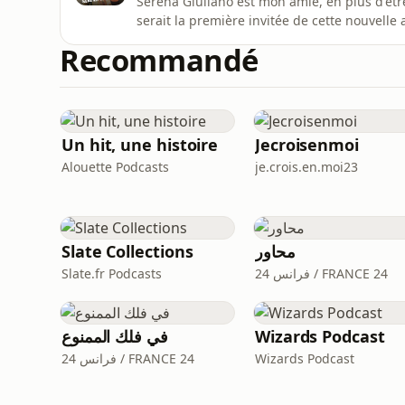
Serena Giuliano est mon amie, en plus d'être
serait la première invitée de cette nouvelle 
l'autre !Ensemble, on a discuté de son arriv
Recommandé
la langue, de son besoin d'écrire pour vivre 
Un hit, une histoire
Jecroisenmoi
Alouette Podcasts
je.crois.en.moi23
Slate Collections
محاور
Slate.fr Podcasts
فرانس 24 / FRANCE 24
في فلك الممنوع
Wizards Podcast
فرانس 24 / FRANCE 24
Wizards Podcast