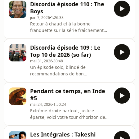
Ausha. Visitez ausha.co/politique-de-
Discordia épisode 110 : The
Levinson.Avec Jérémie.Hébergé par
confidentialite pour plus d'informatio
Boys
Ausha. Visitez ausha.co/politique-de-
juin 7, 2026
1:26:38
confidentialite pour plus
Retour à chaud et à la bonne
d'informations.
franquette sur la série fraîchement
achevée. Mots-clés : spoilers à tout va,
paraphrase, Schadenfreude et
Discordia épisode 109 : Le
Riptide.Avec Cyril, Martin et
Top 10 de 2026 (so far)
RégisHébergé par Ausha. Visitez
mai 31, 2026
30:48
ausha.co/politique-de-confidentialite
Un épisode solo, blindé de
pour plus d'informations.
recommandations de bon
aloi.Hébergé par Ausha. Visitez
ausha.co/politique-de-confidentialite
Pendant ce temps, en Inde
pour plus d'informations.
#5
mai 24, 2026
1:50:24
Extrême-droite partout, justice
éparse, voici votre tour d'horizon de
l'actualité des cinématographies
indiennes, de décembre 2025 à mars
Les Intégrales : Takeshi
2026.Avec Clem.1'02 : Vijay en