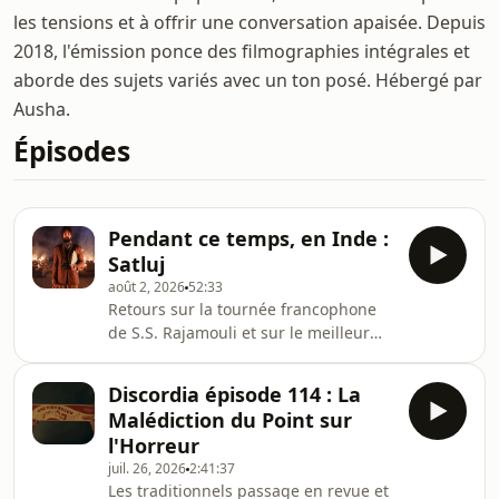
les tensions et à offrir une conversation apaisée. Depuis
2018, l'émission ponce des filmographies intégrales et
aborde des sujets variés avec un ton posé. Hébergé par
Ausha.
Épisodes
Pendant ce temps, en Inde :
Satluj
août 2, 2026
52:33
Retours sur la tournée francophone
de S.S. Rajamouli et sur le meilleur
film indien de l'année, plus cancel
que Uwe Boll et Eric Zemmour
Discordia épisode 114 : La
réunis.Avec Clem.Hébergé par Ausha.
Malédiction du Point sur
Visitez ausha.co/politique-de-
l'Horreur
confidentialite pour plus
juil. 26, 2026
2:41:37
d'informations.
Les traditionnels passage en revue et