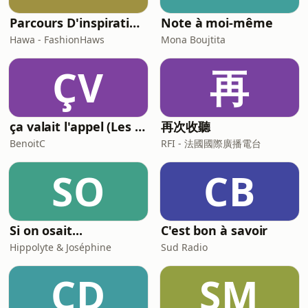
Parcours D'inspirations
Note à moi-même
Hawa - FashionHaws
Mona Boujtita
ÇV
再
ça valait l'appel (Les meilleures histoires de la relation client)
再次收聽
BenoitC
RFI - 法國國際廣播電台
SO
CB
Si on osait...
C'est bon à savoir
Hippolyte & Joséphine
Sud Radio
CD
SM