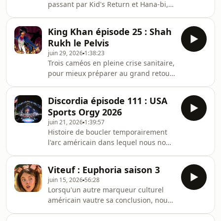
passant par Kid's Return et Hana-bi,
l'épisode du mambo estransiné. Avec
Amandine et Flo.4'07 : Getting Any?
King Khan épisode 25 : Shah
17'28 : Kid's Return38'40 : Hana-
Rukh le Pelvis
bi59'46 : L'Été de KikujiroHébergé par
juin 29, 2026
1:38:23
Ausha. Visitez ausha.co/politique-de-
Trois caméos en pleine crise sanitaire,
confidentialite pour plus
pour mieux préparer au grand retour
d'informations.
de 2023.Avec Amandine, Anouck,
Clem et MatthieuDésolé pour les
Discordia épisode 111 : USA
problèmes de son, croyez-le ou non
Sports Orgy 2026
mais ça a été sauvé tant bien que mal
juin 21, 2026
1:39:57
au montage.3'50 : Rocketry: The
Histoire de boucler temporairement
Nambi Effect de Madhavan31'28 :
l'arc américain dans lequel nous nous
Brahmastra: Part One - Shiva de Ayan
enfonçons tous, retour sur les
Mukerji1'01'38 : Laal Singh Chaddha
storytellings autour de la victoire des
de Advait ChandanHébergé par
Viteuf : Euphoria saison 3
Knicks, de l'UFC 250 Freedom et la
Ausha. Visitez ausha.c
juin 15, 2026
56:28
Coupe du Monde FIFA. Avec Olivier et
Lorsqu'un autre marqueur culturel
Seb.4'08 : les Knicks champions NBA
américain vautre sa conclusion, nous
202633'25 : l'UFC 250 Freedom1'11'50 :
sommes là pour le constat, pour
la Coupe du monde FIFAHébergé par
l'autopsie, et pour charger Sam