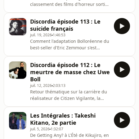
classement des films d'horreur sortis
dans les six mois écoulés.Avec
Jérémie.3'15 les recalés7'16 28 ans
Discordia épisode 113 : Le
plus tard14'45 Primate18'08 Retour à
suicide français
Silent Hill25'37 Send Help30'01 Iron
juil. 19, 2026
1:46:53
lung34'04 Cold storage38'02 Scream
Comment l'adaptation Bolloréenne du
743'32 Bone lake48'25 The Bride!55'04
best-seller d'Eric Zemmour s'est
Le Sifflet58'42 V/H/S Halloween1'03'12
imposée comme le plus phénoménal
They will kill you et Wedding
contre son camp de 2026.Avec
Nightmare 21'11'09 Dolly1'15'57
Discordia épisode 112 : Le
Thomas R.Hébergé par Ausha. Visitez
Nature pr
meurtre de masse chez Uwe
ausha.co/politique-de-confidentialite
Boll
pour plus d'informations.
juil. 12, 2026
2:03:13
Retour thématique sur la carrière du
réalisateur de Citizen Vigilante, la
nouvelle idole que l'extrême-droite
mérite.Avec Mathilde
Les Intégrales : Takeshi
et Julien.Hébergé par Ausha. Visitez
Kitano, 2e partie
ausha.co/politique-de-confidentialite
juil. 5, 2026
1:32:07
pour plus d'informations.
De Getting Any? à L'Été de Kikujiro, en