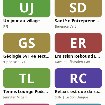
UJ
SD
Un jour au village
Santé d'Entrepreneurs
RFI
Bérénice Vart
GS
ER
Géologie SVT 4e Tectonique des plaques
Emission Rebound Edition- Les origines de la musique électronique- Le laboratoire Sonore
# podcast SVT
Dave et Sébastien Hax
TL
RC
Tennis Lounge Podcast 🇬🇧/🇫🇷: Mental Performance, Insiders Interviews, The Stories that Shape(d) the Game
Relax c'est que du rap invite...
Jennifer Migan
SUN | Le Son Unique