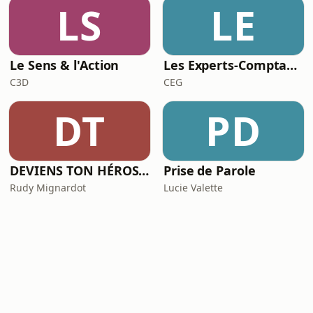
LS
LE
Le Sens & l'Action
Les Experts-Comptables de demain !
C3D
CEG
DT
PD
DEVIENS TON HÉROS | Podcast entrepreneuriat, prise de parole et vidéo
Prise de Parole
Rudy Mignardot
Lucie Valette