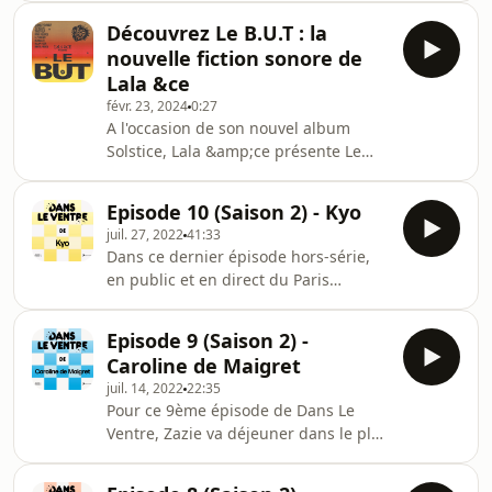
de leur parcours et aussi de musique
Découvrez Le B.U.T : la
classique !&nbsp;L’épisode 1 avec
nouvelle fiction sonore de
Carla Lazzari est disponible sur toutes
Lala &ce
les plateformes d’écoute et en vidéo
févr. 23, 2024
0:27
sur Youtube.&nbsp; Hébergé par
A l'occasion de son nouvel album
Acast. Visitez acast.com/privacy pour
Solstice, Lala &amp;ce présente Le
plus d'informations.
B.U.T, sa fiction sonore en 3 épisodes
disponible sur toutes les plateformes
Episode 10 (Saison 2) - Kyo
d'écoute. Dans un avenir proche, La
juil. 27, 2022
41:33
LIGNE contrôle la société. Toute forme
Dans ce dernier épisode hors-série,
d’émotion et de singularité est
en public et en direct du Paris
bannie.Mais dans l’ombre, un groupe
Podcast Festival à la Gaieté Lyrique,
de résistants appelé&nbsp;le Bloc
Zazie reçoit Ben et Jocelyn du groupe
Unificateur des Tropiques organise
Episode 9 (Saison 2) -
Kyo.Tout en dégustant des pizzas à la
des actions clandestines pour
Caroline de Maigret
truffe et des bières artisanales, ils
réveiller les
juil. 14, 2022
22:35
évoquent leurs années collège, leur
Pour ce 9ème épisode de Dans Le
succès fulgurant et parlent de
Ventre, Zazie va déjeuner dans le plus
comment évoluer et bien vieillir avec
vieux restaurant indien de France
le temps.Retrouvez l'actualité du
avec Caroline de Maigret. Tout en
groupe Kyo ici : https://kyomusic.com