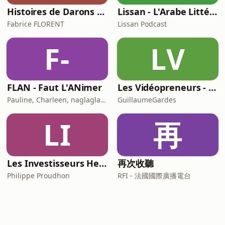
Histoires de Darons (des pères qui parlent de paternité)
Lissan - L'Arabe Littéraire au Quotidien
Fabrice FLORENT
Lissan Podcast
F-
LV
FLAN - Faut L'ANimer
Les Vidéopreneurs - Le Podcast des vidéastes entrepreneurs.
Pauline, Charleen, naglaglasson, Élabète
GuillaumeGardes
LI
再
Les Investisseurs Heureux : le podcast sans langue de bois
再次收聽
Philippe Proudhon
RFI - 法國國際廣播電台