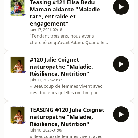
Teasing #121 Elisa Bedu
Adam commence la diversification
Maman aidante "Maladie
alimentaire, aucun aliment ne semble
rare, entraide et
passer. Les purées ressortent
engagement"
systématiquement de sa bouche. La
juin 17, 2026
02:18
pédiatre se veut rassurante : il faut
"Pendant trois ans, nous avons
simplement essayer une autre
cherché ce qu'avait Adam. Quand le
cuillère.Alors elisa bedu écoute. Elle
diagnostic est tombé, nous étions les
change de cuillère.
premiers en France."Lorsque son fils
#120 Julie Coignet
Adam commence la diversification
naturopathe "Maladie,
alimentaire, aucun aliment ne semble
Résilience, Nutrition"
passer. Les purées ressortent
juin 11, 2026
29:33
systématiquement de sa bouche. La
« Beaucoup de femmes vivent avec
pédiatre se veut rassurante : il faut
des douleurs qu'elles ont fini par
simplement essayer une autre
considérer comme normales. »Cette
cuillère.Alors elisa bedu écoute. Elle
semaine dans Elles Agissent, je reçois
change de cuillère.
TEASING #120 Julie Coignet
Julie Coignet, naturopathe,
naturopathe "Maladie,
entrepreneuse et autrice.À la
Résilience, Nutrition"
naissance de son premier enfant,
juin 10, 2026
01:09
alors qu'elle vient tout juste d'obtenir
« Beaucoup de femmes vivent avec
son diplôme de naturopathie, sa vie