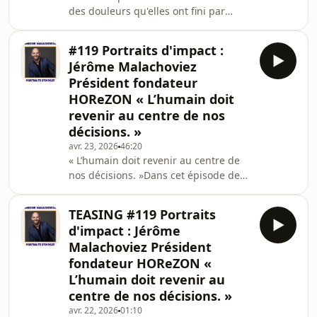
des douleurs qu'elles ont fini par
bascule avec le diagnostic d'une
considérer comme normales. »Cette
maladie inflammatoire chronique de
semaine dans Elles Agissent, je reçois
l'intestin.Ce qui aurai
#119 Portraits d'impact :
Julie Coignet, naturopathe,
Jérôme Malachoviez
entrepreneuse et autrice.À la
Président fondateur
naissance de son premier enfant,
HOReZON « L’humain doit
alors qu'elle vient tout juste d'obtenir
revenir au centre de nos
son diplôme de naturopathie, sa vie
bascule avec le diagnostic d'une
décisions. »
maladie inflammatoire chronique de
avr. 23, 2026
46:20
l'intestin.Ce qui aurai
« L’humain doit revenir au centre de
nos décisions. »Dans cet épisode de
Portraits d’Impact, je reçois Jérôme
Malachoviez, entrepreneur et
TEASING #119 Portraits
dirigeant de l’ESN Horizon.Son
d'impact : Jérôme
parcours n’a rien de linéaire, derrière
Malachoviez Président
son aisance actuelle dans la
fondateur HOReZON «
communication, il y a une histoire
L’humain doit revenir au
plus intime que Jérôme nous partage.
Celle d’un jeune homme longtemps
centre de nos décisions. »
freiné par la peur de s’exprimer,
avr. 22, 2026
01:10