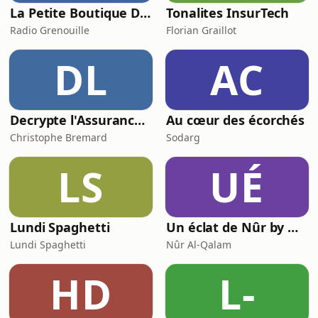
La Petite Boutique De Curiosités - Dr Zoom
Tonalites InsurTech
Radio Grenouille
Florian Graillot
DL
AC
Decrypte l'Assurance : Le Podcast qui rend l'assurance (Presque) sexy
Au cœur des écorchés
Christophe Bremard
Sodarg
LS
UÉ
Lundi Spaghetti
Un éclat de Nûr by Nûr Al-Qalam
Lundi Spaghetti
Nûr Al-Qalam
HD
L-