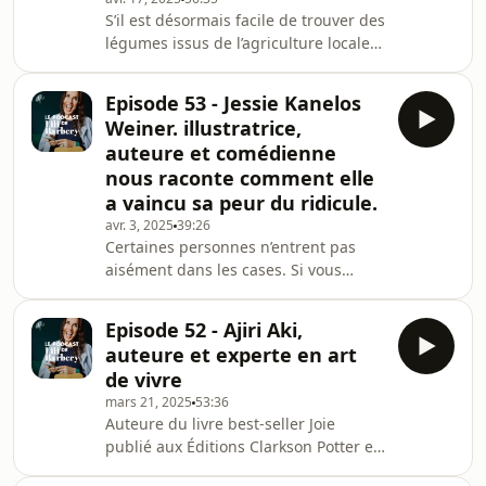
Apollonia passe son enfance devant le
S’il est désormais facile de trouver des
fournil, nichée dans le laboratoire
légumes issus de l’agriculture locale
pâtisseries, à regarder son grand-
ou de connaitre les conditions
père ajouter un sablé supplémentair
d’élevage d’une volaille, qu’en est-il
Episode 53 - Jessie Kanelos
des poissons qui atterrissent dans
Weiner. illustratrice,
nos assiettes&nbsp;? Depuis 2013,
auteure et comédienne
Charles Guirriec veille à mettre les
nous raconte comment elle
consommateurs en lien direct avec
a vaincu sa peur du ridicule.
des pêcheurs français respectueux de
la mer et des océans. Après avoir
avr. 3, 2025
39:26
Certaines personnes n’entrent pas
travaillé au Ministère de l’Agriculture
aisément dans les cases. Si vous
aussi, vous avez du mal à définir votre
métier en un mot, cet épisode va vous
Episode 52 - Ajiri Aki,
permettre de vous sentir moins seuls
auteure et experte en art
!Jessie Kanelos Weiner est à la fois
de vivre
artiste illustratrice, professeure de
mars 21, 2025
53:36
peinture, auteure et comédienne
Auteure du livre best-seller Joie
américaine installée à Paris. Vous
publié aux Éditions Clarkson Potter en
connaissez peut-être son travail à
2022, Ajiri Aki a fait de son style de vie
l’aquarelle qui a suscité l’intérêt de