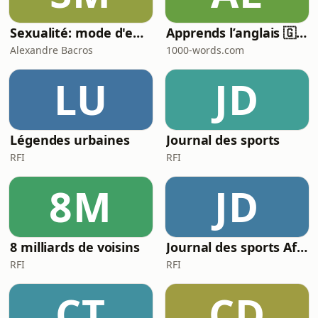
Sexualité: mode d'emploi
Apprends l’anglais 🇬🇧 pendant ton sommeil 😴 1000 phrases pour débutants | avec 1000-words.com
Alexandre Bacros
1000-words.com
LU
JD
Légendes urbaines
Journal des sports
RFI
RFI
8M
JD
8 milliards de voisins
Journal des sports Afrique
RFI
RFI
CT
CD