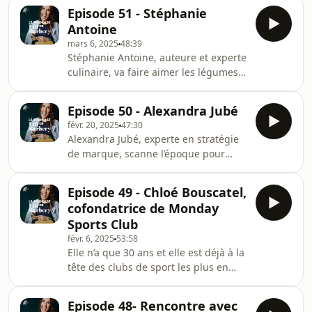
un manuel de mieux-être. Née au
ma
Episode 51 - Stéphanie
Nigeria, élevée au Texas, New-
Antoine
Yorkaise de cœur et mariée à un
mars 6, 2025
48:39
Suisse-Allemand, Ajiri a longtemps
Stéphanie Antoine, auteure et experte
travaillé dans la mode avant de
culinaire, va faire aimer les légumes
s’installer à Paris. Avec son style
aux ados comme aux enfantsDotée
impeccablement soigné et une
d’un humour décapant et d’une
élégance à toutes épreuves, elle
Episode 50 - Alexandra Jubé
gourmandise pour tout ce qui pousse
partage son goût pour les
févr. 20, 2025
47:30
sur cette planète, Stéphanie Antoine a
Alexandra Jubé, experte en stratégie
bien du mal à définir son métier.
de marque, scanne l’époque pour
Auteure et cheffe par intermittence,
mieux comprendre le futurElle n’est ni
elle cherche des solutions pour mieux
sociologue ni journaliste. Pourtant,
s’alimenter tout en respectant
Episode 49 - Chloé Bouscatel,
Alexandra Jubé passe ses journées à
l’environnement sans jamais sacrifier
cofondatrice de Monday
observer son époque. Le but de cette
le goût n
Sports Club
experte en stratégie de marque:
févr. 6, 2025
53:58
comprendre nos comportements,
Elle n’a que 30 ans et elle est déjà à la
pressentir nos aspirations et identifier
tête des clubs de sport les plus en
les signaux émergeants des nouveaux
vue du moment. Cofondatrice de
courants. Avec son équipe au sein du
Monday Sports Club qui regroupe à la
bureau
Episode 48- Rencontre avec
fois les célèbres salles Dynamo, les