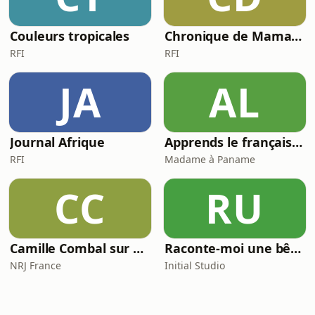
Couleurs tropicales
Chronique de Mamane
RFI
RFI
JA
AL
Journal Afrique
Apprends le français avec Madame à Paname (French Podcast)
RFI
Madame à Paname
CC
RU
Camille Combal sur NRJ
Raconte-moi une bêtise
NRJ France
Initial Studio