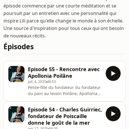
épisode commence par une courte méditation et se
poursuit par un entretien avec une personnalité qui
inspire Lili parce qu'elle change le monde à son échelle.
Une source d'inspiration pour tous ceux qui ont besoin
de nouveaux récits.
Épisodes
Episode 55 - Rencontre avec
Apollonia Poilâne
juil. 4, 2025
40:53
Petite-fille du fondateur du fondateur
du pain au levain Poilâne, Apollonia
Poilâne a pris la direction de cette
entreprise familiale à l’âge de 18 ans
Episode 54 - Charles Guirriec,
après la disparition tragique de ces
fondateur de Poiscaille
deux parents. Bercée dans un panier
donne le goût de la mer
à pain qui lui sert de couffin,
avr. 17, 2025
56:35