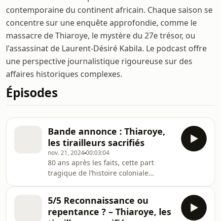
contemporaine du continent africain. Chaque saison se
concentre sur une enquête approfondie, comme le
massacre de Thiaroye, le mystère du 27e trésor, ou
l'assassinat de Laurent-Désiré Kabila. Le podcast offre
une perspective journalistique rigoureuse sur des
affaires historiques complexes.
Épisodes
Bande annonce : Thiaroye,
les tirailleurs sacrifiés
nov. 21, 2024
00:03:04
80 ans après les faits, cette part
tragique de l’histoire coloniale
française est toujours entourée de
mystère. Alors que la Seconde Guerre
5/5 Reconnaissance ou
mondiale touche à sa fin, des
repentance ? – Thiaroye, les
centaines de tirailleurs regagnent