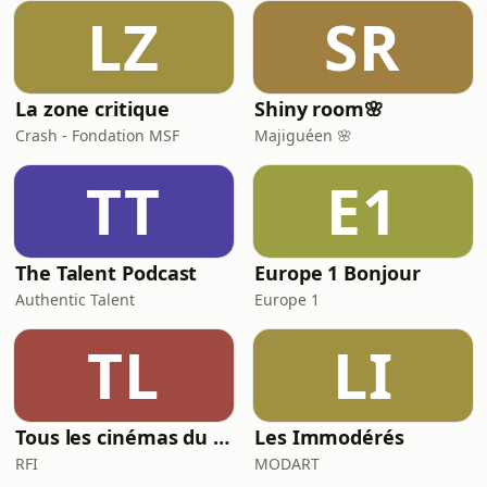
LZ
SR
La zone critique
Shiny room🌸
Crash - Fondation MSF
Majiguéen 🌸
TT
E1
The Talent Podcast
Europe 1 Bonjour
Authentic Talent
Europe 1
TL
LI
Tous les cinémas du monde
Les Immodérés
RFI
MODART