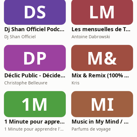
aurait-il une œuvre manquante dans
DS
LM
la collection de pièces
restituées ? Première étape :
Dj Shan Officiel Podcast
Les mensuelles de Tsugi Radio
Dj Shan Officiel
Antoine Dabrowski
DP
M&
Déclic Public - Décider en commande publique sans se mettre en faute
Mix & Remix (100% Hits) - Oxygène Radio
Christophe Belleuvre
Kris
1M
MI
1 Minute pour apprendre l’Histoire - France
Music in My Mind / On Air
1 Minute pour apprendre l'Histoire
Parfums de voyage