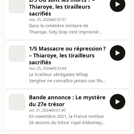
militaire de Thiaroye. Rescapé du
Thiaroye, les tirailleurs
massacre de Thiaroye, il a été
sacrifiés
condamné à dix ans de prison par la
nov. 25, 2024
00:37:31
justice militaire. Comme 33 autres
Dans le cimetière militaire de
tirailleurs africains, on l’a accusé
Thiaroye, Sidy Diop s'est improvisé
d’avoir organisé une mutinerie contre
veilleur des âmes des tirailleurs
les officiers français présents dans l
africains tués dans le camp militaire.
1/5 Massacre ou répression ?
Déclaré « cimetière national » en 2004
– Thiaroye, les tirailleurs
par Abdoulaye Wade, alors Président
sacrifiés
de la république du Sénégal, le lieu
nov. 25, 2024
00:33:44
abrite néanmoins des tombes
Le tirailleur sénégalais M’bap
symboliques, réputées vides.
Senghor ne connaîtra jamais son fils,
Personne ne sait où sont les corps des
Biram Senghor, né en 1939. Après
victimes du massacre de Thiaroye. Les
avoir combattu sous l’uniforme
tirailleurs so
Bande annonce : Le mystère
français pendant la Seconde Guerre
du 27e trésor
mondiale, il rentre d’Europe pour
oct. 31, 2024
00:01:40
rejoindre le camp militaire de
En novembre 2021, la France restitue
Thiaroye. Il y sera abattu le 1er
26 œuvres du trésor royal d'Abomey
décembre 1944, sur ordre d’officiers
au Bénin. Pillées en 1892 par le
français. Ce massacre a coûté la vie à