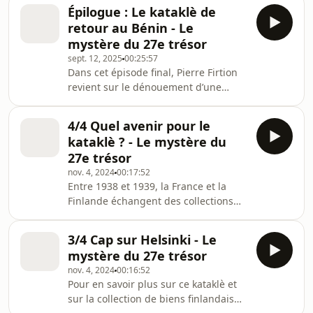
colonel français Alfred-Amédée
de nombreux tirailleurs africains.
Épilogue : Le kataklè de
Dodds, ces pièces historiques ont été
Dans cet épisode, nous
retour au Bénin - Le
données au Musée d'ethnographie du
mystère du 27e trésor
Trocadéro. Lors des cérémonies de
sept. 12, 2025
00:25:57
restitution à Cotonou, une source
Dans cet épisode final, Pierre Firtion
proche du dossier confie au
revient sur le dénouement d’une
journaliste Pierre Firtion qu’une
enquête exceptionnelle : la restitution
œuvre serait manquante. Intrigué, il
au Bénin du kataklè, siège royal
s'interroge : et si c’ét
4/4 Quel avenir pour le
provenant du Dahomey, par la
kataklè ? - Le mystère du
Finlande en mai 2025. Retrouvé grâce
27e trésor
aux investigations de notre
nov. 4, 2024
00:17:52
journaliste, ce 27e trésor complète la
Entre 1938 et 1939, la France et la
série des œuvres restituées par la
Finlande échangent des collections
France au Bénin en 2021. Comment
d’objets. Parmi ces derniers, l’une des
cette pièce unique a-t-elle refait
œuvres du trésor royal d’Abomey : le
surface ? Quels enje
3/4 Cap sur Helsinki - Le
kataklè. Considérés par certains
mystère du 27e trésor
comme un don, par d’autres comme
nov. 4, 2024
00:16:52
un prêt, le statut de propriété de ces
Pour en savoir plus sur ce kataklè et
objets pourrait compromettre la
sur la collection de biens finlandais
restitution du kataklè aux autorités