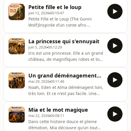
— peur de mal faire, peur de
qui invite petits et
Petite fille et le loup
décevoir, peur de ne pas être assez
juin 12, 2026
00:10:47
bien.Jusqu’au jour où elle rencontre
Petite Fille et le Loup (The Gunni
Gloria, une jument dorée pas tout à
Wolf)Inspirée d’un conte afro-
fait comme les autres.Dans cet
américain traditionnel, cette histoire
épisode, découvrez une belle histoire
nous emmène aux côtés d’une
sur l’équithérapie, la confiance en soi
La princesse qui s'ennuyait
courageuse petite fille...✨ Une
et la puissance du lien entre un
juin 5, 2026
00:12:29
histoire à écouter en famille pour
enfant et u
Iris est une princesse. Elle a un grand
voyager au cœur d’un conte venu
château, de magnifiques robes et tout
d’ailleurs et découvrir une héroïne
ce qu'elle pourrait désirer. Pourtant,
aussi futée qu’attachante.Suivez nous
elle s'ennuie.Un jour, dans le jardin
et envoyez nous des mots doux sur
Un grand déménagement...
royal, elle rencontre Selma, une petite
Instagram nous y répondrons avec
mai 29, 2026
00:11:46
fille pas comme les autres. Ensemble,
plaisir ⁠https://www.instagr
Noah, Eden et Alma déménagent loin,
elles vont observer un escargot,
très loin. Et ce n'est pas facile. Une
regarder les nuages et découvrir que
histoire douce sur les émotions du
le bonheur se cache parfois dans les
déménagement- la tristesse, la peur,
choses les plus simples.Une histoire
Mia et le mot magique
mais aussi le courage- pour tous les
tendre sur l'amitié, l'
mai 22, 2026
00:08:11
enfants qui vivent un changement, ou
Dans cette histoire douce et pleine
qui accompagnent un ami qui part ❤️
d’émotion, Mia découvre qu’un tout
Suivez nous et envoyez nous des mots