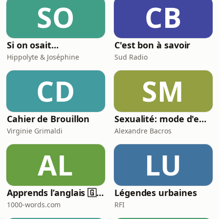
SO
CB
Si on osait...
C'est bon à savoir
Hippolyte & Joséphine
Sud Radio
CD
SM
Cahier de Brouillon
Sexualité: mode d'emploi
Virginie Grimaldi
Alexandre Bacros
AL
LU
Apprends l’anglais 🇬🇧 pendant ton sommeil 😴 1000 phrases pour débutants | avec 1000-words.com
Légendes urbaines
1000-words.com
RFI