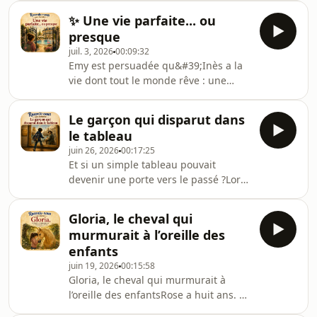
des surprises…Une histoire positive
Jade et Léo arrivent dans un chalet au
qui invite les enfants à coopérer, à se
✨ Une vie parfaite... ou
cœur de la forêt, persuadés de passer
dépasse
presque
des vacances comme les autres.Mais
juil. 3, 2026
00:09:32
une décision inattendue de leurs
Emy est persuadée qu&#39;Inès a la
parents va tout bouleverser…Très vite,
vie dont tout le monde rêve : une
une mystérieuse découverte les
immense maison, une grande piscine
entraînera dans une aventure pleine
et même un court de tennis.Mais
de curiosité, de nature et de petits
Le garçon qui disparut dans
derrière les apparences se cache
défis, o
le tableau
parfois une réalité bien
juin 26, 2026
00:17:25
différente...Une histoire tendre qui
Et si un simple tableau pouvait
invite les enfants à réfléchir aux
devenir une porte vers le passé ?Lors
comparaisons, à la jalousie matérielle
d&#39;une sortie scolaire au musée,
et à ce qui rend vraiment une vie
Kais s&#39;approche d&#39;un
riche et heureuse.🌙 À écouter le soir,
Gloria, le cheval qui
immense tableau représentant un
avant de dormir, penda
murmurait à l’oreille des
ancien port de France. En un instant,
enfants
il se retrouve transporté au XVIIIᵉ
juin 19, 2026
00:15:58
siècle, où il fait une rencontre aussi
Gloria, le cheval qui murmurait à
inattendue que fascinante…Une
l’oreille des enfantsRose a huit ans. Et
histoire pleine d&#39;aventure,
Rose a peur de beaucoup de choses
d&#39;émerveillement et de curiosité,