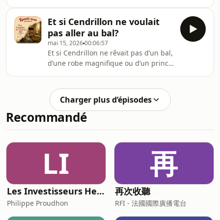
petit mot peut illuminer le cœur des
doux sur Instagram nous y
autres… et le sien aussi.Une tendre
répondrons avec plaisir
Et si Cendrillon ne voulait
histoire sur la politesse, la gratitude
https://www.instagram.com/racontenous.unehistoir
pas aller au bal?
et l’importance de voir tout l’amour
n
mai 15, 2026
00:06:57
caché dans les petites choses du
Et si Cendrillon ne rêvait pas d’un bal,
quotidien. 💛🌙 Une histoire apaisante
d’une robe magnifique ou d’un prince
et chaleureuse pour les enfants dès 3
charmant ?Une histoire tendre et
ans.🎧 Idéale pour le soir, les retours
réconfortante sur le courage d’être
au calme ou juste pour ouvrir la
soi-même, l’amour des petits
Charger plus d’épisodes
moments simples et ce qui compte
Recommandé
vraiment dans le cœur. ✨Abonnez
vous et si le ❤️ vous en dit … et laissez
nous un petit mot ça nous donne
beaucoup de force...Suivez nous et
LI
再
envoyez nous des mots doux sur
Instagram nous y ré
Les Investisseurs Heureux : le podcast sans langue de bois
再次收聽
Philippe Proudhon
RFI - 法國國際廣播電台