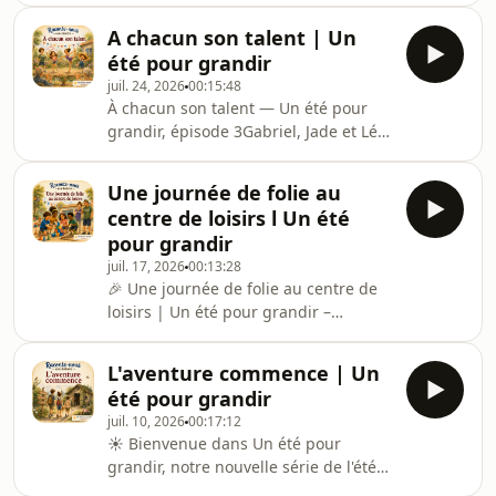
parents ont, eux aussi, été des
A chacun son talent | Un
enfants ?Par un après-midi pluvieux,
été pour grandir
Gabriel, Jade, Léo et leur cousine
juil. 24, 2026
00:15:48
Nour aident leur mamie à ranger le
À chacun son talent — Un été pour
grenier. Au fond d'un vieux carton
grandir, épisode 3Gabriel, Jade et Léo
rempli de souvenirs, ils découvrent
passent quelques jours de vacances
des photos, un carnet secret et de
chez leurs grands-parents, où ils
petits trésors qui vont leur révéler
Une journée de folie au
retrouvent leur cousine Nour,
une chose étonnante
centre de loisirs l Un été
passionnée de gymnastique.Lorsque
pour grandir
les quatre cousins décident de
juil. 17, 2026
00:13:28
préparer un spectacle dans le jardin,
🎉 Une journée de folie au centre de
Nour imagine un numéro
loisirs | Un été pour grandir –
parfaitement organisé. Mais Jade
Épisode 2Les vacances continuent
préfère danser avec des rubans,
pour Gabriel, Jade et Léo !Cette
Gabriel veut raconter une histoire et
L'aventure commence | Un
semaine, direction le centre de loisirs,
été pour grandir
où ils rencontrent Awa et Sékou. Entre
juil. 10, 2026
00:17:12
défis, fous rires, esprit d&#39;équipe
☀️ Bienvenue dans Un été pour
et olympiades complètement
grandir, notre nouvelle série de l'été
déjantées, cette journée promet bien
!Dans ce premier épisode, Gabriel,