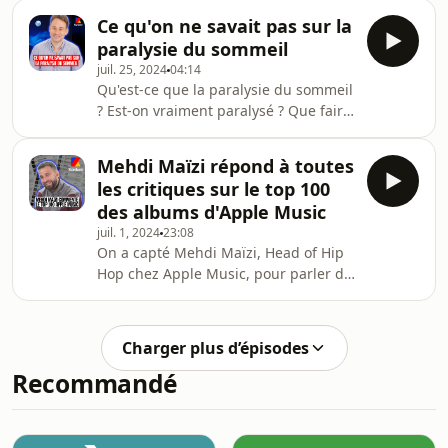
revient sur tous les personnages
Ce qu'on ne savait pas sur la
épiques qu'il a doublé tout au long de
paralysie du sommeil
sa carrière de comédien de doublage
juil. 25, 2024
04:14
🎙 🎬Hébergé par Audiomeans. Visitez
Qu'est-ce que la paralysie du sommeil
audiomeans.fr/politique-de-
? Est-on vraiment paralysé ? Que faire
confidentialite pour plus
quand cela arrive ? Jean-Baptiste
d'informations.
Maranci, psychiatre et spécialiste du
Mehdi Maïzi répond à toutes
sommeil, répond à toutes les
les critiques sur le top 100
questions que l'on se pose sur la
des albums d'Apple Music
paralysie du sommeil 🌀 Abonnez
juil. 1, 2024
23:08
vous aux podcasts Konbini pour ne
On a capté Mehdi Maïzi, Head of Hip
rater aucun épisode ! ►
Hop chez Apple Music, pour parler de
https://audmns.com/TRTQAeu
la liste des 100 plus grands albums
Journaliste : &nbsp;Clothilde Bru |
de ces 65 dernières années, sortie par
Producteur : Robin Riccitiello | Mix
la plateforme. Une liste qui a suscité
Charger plus d’épisodes
beaucoup de débats Abonnez vous
Recommandé
aux podcasts Konbini pour ne rater
aucun épisode ! ►
https://audmns.com/TRTQAeu
Journaliste : &nbsp;Timothee Van