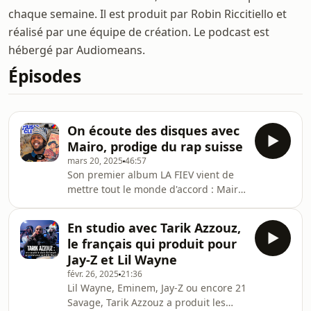
chaque semaine. Il est produit par Robin Riccitiello et
réalisé par une équipe de création. Le podcast est
hébergé par Audiomeans.
Épisodes
On écoute des disques avec
Mairo, prodige du rap suisse
mars 20, 2025
46:57
Son premier album LA FIEV vient de
mettre tout le monde d'accord : Mairo
est dans le Music Club et il nous
donne toutes les refs qui ont fait de
En studio avec Tarik Azzouz,
lui un prodige du rap.Hébergé par
le français qui produit pour
Audiomeans. Visitez
Jay-Z et Lil Wayne
audiomeans.fr/politique-de-
févr. 26, 2025
21:36
confidentialite pour plus
Lil Wayne, Eminem, Jay-Z ou encore 21
d'informations.
Savage, Tarik Azzouz a produit les