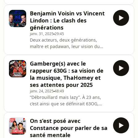
plus grands et a décidé de nous
ouvrir les portes de son studio. Le
Benjamin Voisin vs Vincent
producteur français nous partage sa
Lindon : Le clash des
passion pour la musique : de la
générations
création de samples à ses différents
janv. 31, 2025
29:45
projets avec des artistes du monde
Deux acteurs, deux générations,
entier. Son projet Chaque Jour est
maître et padawan, leur vision du
dispo partout 🔥Journaliste :
cinéma, leur expérience dans le
&nbsp;Simon Dangien | Producteur :
métier : Vincent Lindon et Benjamin
Robin Riccitiello |
Gamberge(s) avec le
Voisin sont sans filtre dans notre
rappeur 630G : sa vision de
nouveau format, OG &amp; Rookie, à
la musique, ThaHomey et
l'occasion de la sortie du film Jouer
ses attentes pour 2025
avec le feu.Journaliste : &nbsp;Arthur
janv. 24, 2025
48:49
Cios | Producteur : Robin Riccitiello |
“Débrouillard mais lazy”. À 23 ans,
Mixé par Manuel Lormel |Abonnez
c’est ainsi que se définirait 63OG,
vous aux podcasts Konbini pour ne
rappeur membre du groupe 63WA.
rater aucun é
Celui qui, plus jeune, n’aurait
On s’est posé avec
sûrement jamais imaginé faire
Constance pour parler de sa
carrière dans la musique, car il était
santé mentale
bien trop occupé à tout donner sur