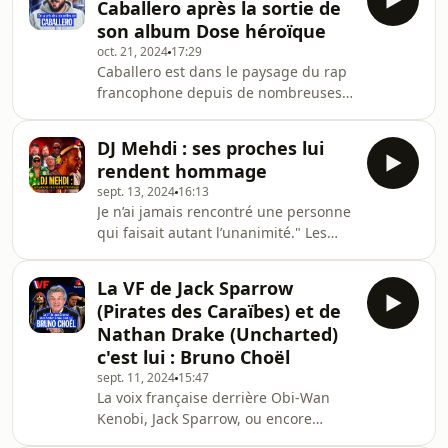
Caballero après la sortie de
monde et son titre "Alibi" avec
son album Dose héroïque
Sevdaliza et Pabllo Vittar tourne
oct. 21, 2024
17:29
absolument partout 🔥 Et c'est loin
Caballero est dans le paysage du rap
d'être fini ! Après une performance
francophone depuis de nombreuses
remarquée lors de la cérémonie de
années. Passé plusieurs fois chez
clôture des Jeux Olympiques et une
Konbini, il revient cette fois-ci en solo
prestation mém
DJ Mehdi : ses proches lui
et en toute sincérité, afin de nous
rendent hommage
parler en profondeur de son projet
sept. 13, 2024
16:13
Dose héroïque, de sa conception à
Je n’ai jamais rencontré une personne
l’explication très scientifique du titre,
qui faisait autant l’unanimité." Les
sans oublier la participation
proches de DJ Mehdi partagent leurs
rapprochée de son compère de
meilleurs souvenirs avec l’artiste, au
toujours, JeanJass. Comme avec un
La VF de Jack Sparrow
lendemain de la sortie du
vieux pote don
(Pirates des Caraïbes) et de
documentaire "DJ Mehdi : Made in
Nathan Drake (Uncharted)
France" disponbile sur ARTE 👉
c'est lui : Bruno Choël
https://www.arte.tv/fr/videos/119468-...Hébergé
sept. 11, 2024
15:47
par Audiomeans. Visitez
La voix française derrière Obi-Wan
audiomeans.fr/politique-de-
Kenobi, Jack Sparrow, ou encore
confidentialite pour plus
Nathan Drake c'est LUI ! Bruno Choël
d'informations.