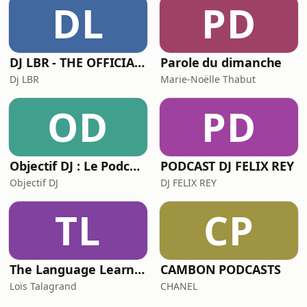
DL
PD
DJ LBR - THE OFFICIAL PODCAST
Parole du dimanche
Dj LBR
Marie-Noëlle Thabut
OD
PD
Objectif DJ : Le Podcast
PODCAST DJ FELIX REY
Objectif DJ
DJ FELIX REY
TL
CP
The Language Learner
CAMBON PODCASTS
Loïs Talagrand
CHANEL