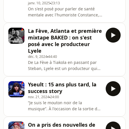
janv. 10, 2025
23:13
les parquets espagnol et américain,
On s'est posé pour parler de santé
est dorénavant focus sur son nouvel
mentale avec l'humoriste Constance,
objectif musical. Avec sa propre
qui a décidé de remonter sur scène
manière de poser et de rimer, sans se
après un burn out, des séjours en
mettre de barrière
La Fève, Atlanta et première
hôpital psychiatrique et des tentatives
mixtape BAKED : on s'est
de suicide. Avec humour et sagesse,
posé avec le producteur
Constance nous a parlé sans tabou de
Lyele
ses expériences passées, de comment
déc. 9, 2024
44:40
elle a réussi à les traverser et de la
De La Fève à Tiakola en passant par
façon dont on a (malheureusement)
Steban, Lyele est un producteur qui
tendance à sous-estimer les
adore créer un univers musical
problémati
soigné auprès des artistes avec qui il
Yseult : 15 ans plus tard, la
travaille. Depuis quelques années,
success story
son talent est de plus en plus
nov. 21, 2024
24:00
plébiscité dans la sphère des
“Je suis le mouton noir de la
producteurs français. Puisant ses
musique”. À l'occasion de la sortie de
influences dans tous les pans de la
son projet MENTAL, on a discuté avec
culture hip-hop, il cotoie notamment
Yseult ! Elle est désormais l'artiste
les pointures du milieu comme Tarik
On a pris des nouvelles de
francophone la plus écoutée dans le
Azzouz et Ikaz Boi,