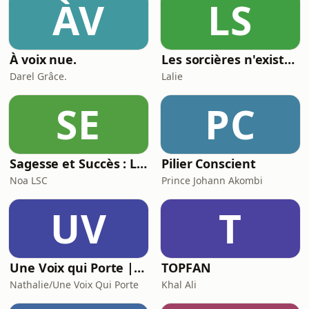
ÀV
LS
Poecke | Producteur : Robin Riccitiello
| Mixé par Manuel Lormel |Hé
À voix nue.
Les sorcières n'existent pas
Darel Grâce.
Lalie
SE
PC
Sagesse et Succès : Le Podcast du Lifestyle Inspirant
Pilier Conscient
Noa LSC
Prince Johann Akombi
UV
T
Une Voix qui Porte | Podcast
TOPFAN
Nathalie/Une Voix Qui Porte
Khal Ali