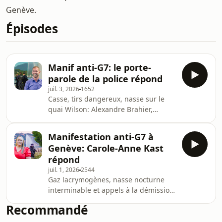
Genève.
Épisodes
Manif anti-G7: le porte-
parole de la police répond
juil. 3, 2026
1652
Casse, tirs dangereux, nasse sur le
quai Wilson: Alexandre Brahier,
communicant de la police cantonale
genevoise, répond à mes questions et
Manifestation anti-G7 à
à celles des internautes.Dans ce face-
Genève: Carole-Anne Kast
à-face exclusif, 3 jours après la
répond
manifestation anti-G7 du 14 juin, je
juil. 1, 2026
2544
reviens point par point sur les zones
Gaz lacrymogènes, nasse nocturne
d'ombre de la gestion policière:La
interminable et appels à la démission:
confiscation du matériel de
la ministre Carole-Anne Kast répond à
protection: Pourquoi la police a saisi
Recommandé
mes questions, 3 jours après la
des masques
manifestation anti-G7 du 14 juin.Dans