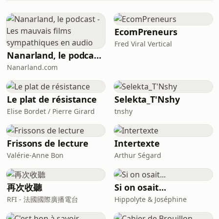
cet entretien exclusif avec la cheffe
socialiste de la Sécurité, je reviens
point par point sur les zones d'ombre
EcomPreneurs
de la gestion policière:Le dispositif de
Fred Viral Vertical
maintien de l'ordre : Pourquoi des
Nanarland, le podcast - Les mauvais films sympathiques en audio
masques FFP2 et des lunettes d
Nanarland.com
Le plat de résistance
Selekta_T'Nshy
Elise Bordet / Pierre Girard
tnshy
Frissons de lecture
Intertexte
Valérie-Anne Bon
Arthur Ségard
再次收聽
Si on osait...
RFI - 法國國際廣播電台
Hippolyte & Joséphine