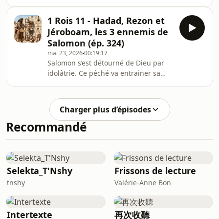
Mais que dit la Bible sur la sagesse et
l’intelligence ?
1 Rois 11 - Hadad, Rezon et
Jéroboam, les 3 ennemis de
Salomon (ép. 324)
mai 23, 2026
00:19:17
Salomon s’est détourné de Dieu par
idolâtrie. Ce péché va entrainer sa
chute et mettre fin à son règne de
paix en lui suscitant 3 redoutables
ennemis.
Charger plus d’épisodes
Recommandé
Selekta_T'Nshy
Frissons de lecture
tnshy
Valérie-Anne Bon
Intertexte
再次收聽