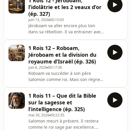
1 Rois 12 - Jéroboam,
faute.
l’idolâtrie et les 2 veaux d’or
(ép. 327)
juin 13, 2026
00:15:05
Jéroboam va aller encore plus loin
dans sa rébellion. Il va entrainer avec
lui tout Israël dans l’idolâtrie en
fabriquant 2 veaux en or.
1 Rois 12 – Roboam,
Jéroboam et la division du
royaume d’Israël (ép. 326)
juin 6, 2026
00:17:36
Roboam va succéder à son père
Salomon comme roi. Mais son règne
va être marqué par un événement
capital et tragique dans l’histoire
1 Rois 11 – Que dit la Bible
d’Israël.
sur la sagesse et
l’intelligence (ép. 325)
mai 30, 2026
00:22:35
Salomon meurt à présent. Il restera
comme le roi sage par excellence.