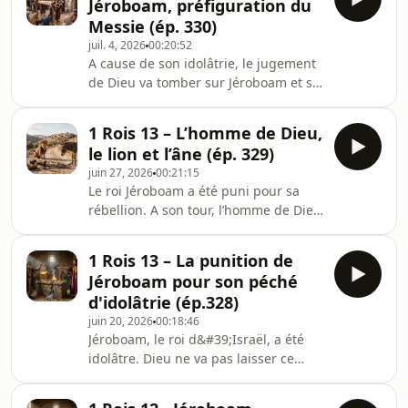
Jéroboam, préfiguration du
Messie (ép. 330)
juil. 4, 2026
00:20:52
A cause de son idolâtrie, le jugement
de Dieu va tomber sur Jéroboam et sa
famille. Et cela va commencer par la
mort de son fils Abija.
1 Rois 13 – L’homme de Dieu,
le lion et l’âne (ép. 329)
juin 27, 2026
00:21:15
Le roi Jéroboam a été puni pour sa
rébellion. A son tour, l’homme de Dieu
va être frappé pour sa désobéissance
à l’ordre de Dieu
1 Rois 13 – La punition de
Jéroboam pour son péché
d'idolâtrie (ép.328)
juin 20, 2026
00:18:46
Jéroboam, le roi d&#39;Israël, a été
idolâtre. Dieu ne va pas laisser ce
crime impuni. Il va envoyer un
prophète pour le confronter à sa