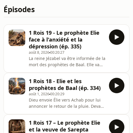
Épisodes
1 Rois 19 - Le prophète Elie
face à l'anxiété et la
dépression (ép. 335)
août 8, 2026
00:20:27
La reine Jézabel va être informée de la
mort des prophètes de Baal. Elle va
chercher à faire mourir Elie, qui va
devoir prendre la fuite au désert.
1 Rois 18 - Elie et les
prophètes de Baal (ép. 334)
août 1, 2026
00:20:29
Dieu envoie Élie vers Achab pour lui
annoncer le retour de la pluie. Devant
la réaction du roi, Élie va se
confronter aux prophètes de Baal et
1 Rois 17 – Le prophète Elie
d’Astarté.
et la veuve de Sarepta