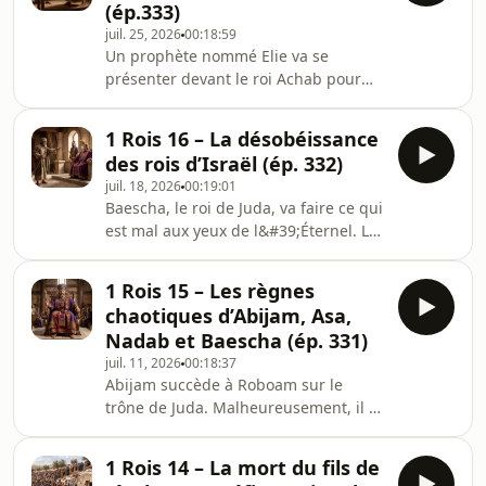
(ép.333)
juil. 25, 2026
00:18:59
Un prophète nommé Elie va se
présenter devant le roi Achab pour
annoncer la famine. Il va ensuite se
rendre auprès d&#39;une veuve et
1 Rois 16 – La désobéissance
ressusciter son fils.
des rois d’Israël (ép. 332)
juil. 18, 2026
00:19:01
Baescha, le roi de Juda, va faire ce qui
est mal aux yeux de l&#39;Éternel. Le
Seigneur va envoyer un prophète lui
annoncer une terrible sentence.
1 Rois 15 – Les règnes
chaotiques d’Abijam, Asa,
Nadab et Baescha (ép. 331)
juil. 11, 2026
00:18:37
Abijam succède à Roboam sur le
trône de Juda. Malheureusement, il va
suivre les mêmes voies mauvaises
que celles de son père.
1 Rois 14 – La mort du fils de