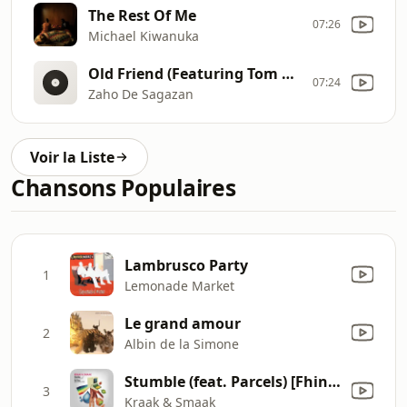
The Rest Of Me
07:26
Michael Kiwanuka
Old Friend (Featuring Tom Odell)
07:24
Zaho De Sagazan
Voir la Liste
Chansons Populaires
Lambrusco Party
1
Lemonade Market
Le grand amour
2
Albin de la Simone
Stumble (feat. Parcels) [Fhin Flip]
3
Kraak & Smaak