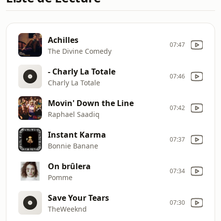
Achilles
07:47
The Divine Comedy
- Charly La Totale
07:46
Charly La Totale
Movin' Down the Line
07:42
Raphael Saadiq
Instant Karma
07:37
Bonnie Banane
On brûlera
07:34
Pomme
Save Your Tears
07:30
TheWeeknd