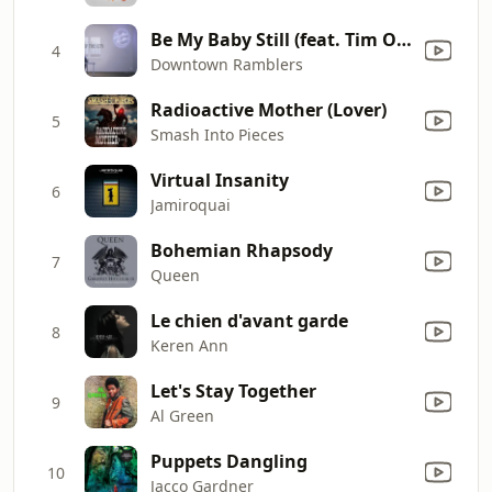
Be My Baby Still (feat. Tim O'Brien)
4
Downtown Ramblers
Radioactive Mother (Lover)
5
Smash Into Pieces
Virtual Insanity
6
Jamiroquai
Bohemian Rhapsody
7
Queen
Le chien d'avant garde
8
Keren Ann
Let's Stay Together
9
Al Green
Puppets Dangling
10
Jacco Gardner