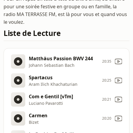
pour une soirée festive en groupe ou en famille, la
radio MA TERRASSE FM, est là pour vous et quand vous
le voulez.
Liste de Lecture
Matthäus Passion BWV 244
20:35
Johann Sebastian Bach
Spartacus
20:25
Aram Ilich Khachaturian
Com e Gentil [vTm]
20:21
Luciano Pavarotti
Carmen
20:20
Bizet