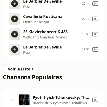
Le Barbier De Séville
20:14
Rossini
Cavalleria Rusticana
20:10
Pietro Mascagni
23 Klavierkonzert K 488
19:59
Wolfgang Amadeus Mozart
Le Barbier De Séville
19:57
Rossini
Voir la Liste
Chansons Populaires
Pyotr Ilyich Tchaikovsky: The Nutcracker, Op. 71, Act II: No. 13, Waltz of the Flowers (Arr. for Piano)
1
Braclassic & Pyotr Ilyich Tchaikovsky