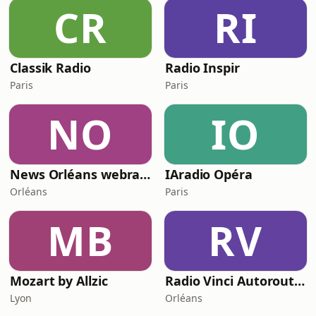
CR
RI
Classik Radio
Radio Inspir
Paris
Paris
NO
IO
News Orléans webradio
IAradio Opéra
Orléans
Paris
MB
RV
Mozart by Allzic
Radio Vinci Autoroutes Version Classique
Lyon
Orléans